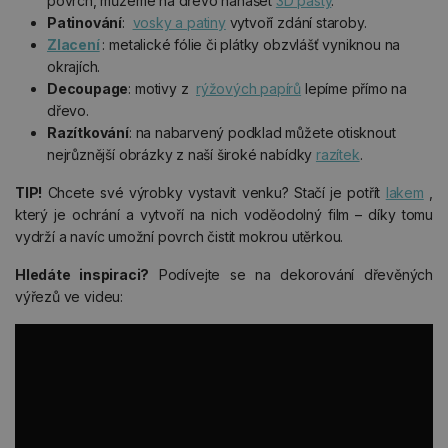
povrch, můžeme na dřevo nanášet
3D pasty
.
Patinování
:
vosky a patiny
vytvoří zdání staroby.
Zlacení
: metalické fólie či plátky obzvlášť vyniknou na
okrajích.
Decoupage
: motivy z
rýžových papírů
lepíme přímo na
dřevo.
Razítkování
: na nabarvený podklad můžete otisknout
nejrůznější obrázky z naší široké nabídky
razítek
.
TIP!
Chcete své výrobky vystavit venku? Stačí je potřít
lakem
,
který je ochrání a vytvoří na nich voděodolný film – díky tomu
vydrží a navíc umožní povrch čistit mokrou utěrkou.
Hledáte inspiraci?
Podívejte se na dekorování dřevěných
výřezů ve videu: