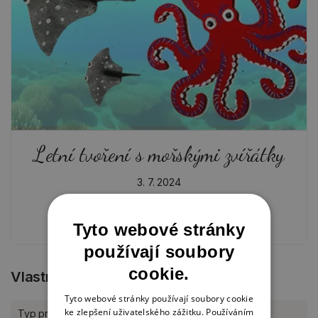
Letní tvoření s mořskými zvířátky
3. 7. 2024
LÉTO, PRÁZDNINY
Tyto webové stránky
používají soubory
cookie.
Vlastnosti produktu
Tyto webové stránky používají soubory cookie
ke zlepšení uživatelského zážitku. Používáním
Typ produktu
K dotvoření