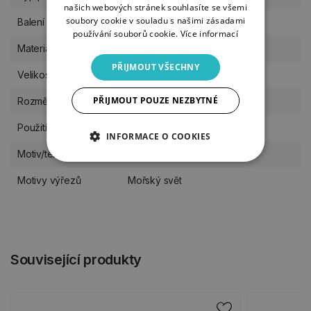
našich webových stránek souhlasíte se všemi
soubory cookie v souladu s našimi zásadami
Balení
kus
používání souborů cookie.
Více informací
Materiál
dřevo
PŘIJMOUT VŠECHNY
Velikost
M (11-17 cm)
PŘIJMOUT POUZE NEZBYTNÉ
Rozměr
14 x 9 cm
Použití
na postavení do stojánku
INFORMACE O COOKIES
Motiv/téma
miminka
Motivy výřezů
Mořský svět
Související produkty