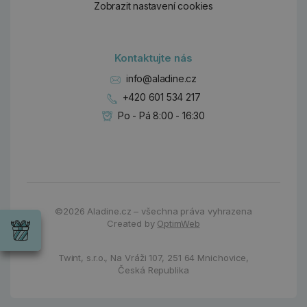
Zobrazit nastavení cookies
Kontaktujte nás
info@aladine.cz
+420 601 534 217
Po - Pá 8:00 - 16:30
Dárky
©2026
Aladine.cz – všechna práva vyhrazena
Wrendale
Created by
OptimWeb
Designs
Chci si vybrat
Radost pro
každou
Twint, s.r.o.,
Na Vráži 107
,
251 64 Mnichovice,
příležitost
Česká Republika