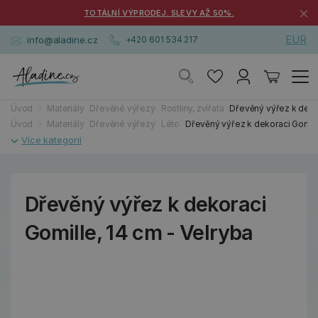
×
TOTÁLNÍ VÝPRODEJ. SLEVY AŽ 50%.
EUR
info@aladine.cz
+420 601 534 217
Úvod
Materiály
Dřevěné výřezy
Rostliny, zvířata
Dřevěný výřez k dekor
Úvod
Materiály
Dřevěné výřezy
Léto
Dřevěný výřez k dekoraci Gomill
Dřevěný výřez k dekoraci
Gomille, 14 cm - Velryba