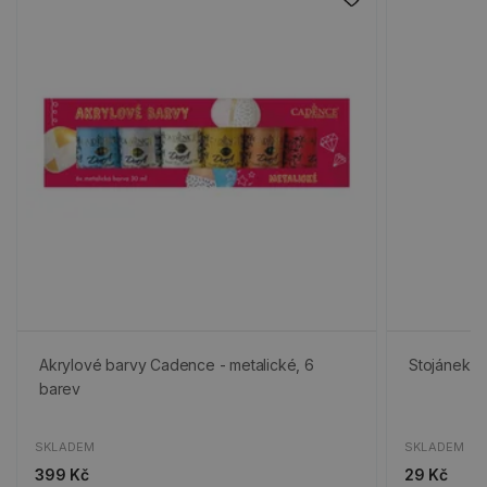
Akrylové barvy Cadence - metalické, 6
Stojánek n
barev
SKLADEM
SKLADEM
399 Kč
29 Kč