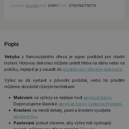
Značka:
Gomille
Kód:
G1617
EAN:
3700740716175
Popis
Velryba
z francouzského dřeva je super podklad pro vlastní
tvoření. Hotovou dekoraci můžete umístit třeba na stěnu nebo na
poličku, nejlepší je ji zasadit do
stojánku pro dřevěné dekorace
.
Výřez se dá vystavit v původní podobě, nebo ho předtím
můžeme dozdobit různými technikami:
Malování:
na výřezy se nejlépe hodí
akrylové barvy
.
Doporučujeme klasické
akrylové barvy Cadence Premium
.
Kreslení:
na menší detaily, psaní a kreslení využijete
akrylové fixy
.
Pastování
: pokud chceme, aby výřez měl vystouplý