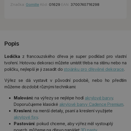
Značka:
Gomille
Kód:
G1629
EAN:
3700740716298
Popis
Lodička
z francouzského dřeva je super podklad pro vlastní
tvoření. Hotovou dekoraci můžete umístit třeba na stěnu nebo na
poličku, nejlepší je ji zasadit do
stojánku pro dřevěné dekorace
.
Výřez se dá vystavit v původní podobě, nebo ho předtím
můžeme dozdobit různými technikami:
Malování:
na výřezy se nejlépe hodí
akrylové barvy
.
Doporučujeme klasické
akrylové barvy Cadence Premium
.
Kreslení:
na menší detaily, psaní a kreslení využijete
akrylové fixy
.
Pastování
: pokud chceme, aby výřez měl vystouplý
povrch, můžeme na dřevo nanášet
3D pasty
.