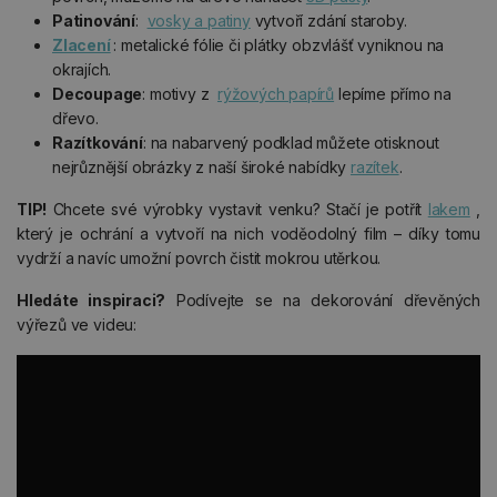
Patinování
:
vosky a patiny
vytvoří zdání staroby.
Zlacení
: metalické fólie či plátky obzvlášť vyniknou na
okrajích.
Decoupage
: motivy z
rýžových papírů
lepíme přímo na
dřevo.
Razítkování
: na nabarvený podklad můžete otisknout
nejrůznější obrázky z naší široké nabídky
razítek
.
TIP!
Chcete své výrobky vystavit venku? Stačí je potřít
lakem
,
který je ochrání a vytvoří na nich voděodolný film – díky tomu
vydrží a navíc umožní povrch čistit mokrou utěrkou.
Hledáte inspiraci?
Podívejte se na dekorování dřevěných
výřezů ve videu: