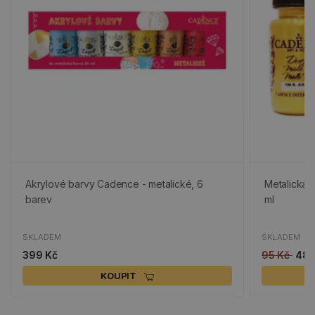
Akrylové barvy Cadence - metalické, 6
Metalická a
barev
ml
SKLADEM
SKLADEM
399 Kč
95 Kč
48 
KOUPIT