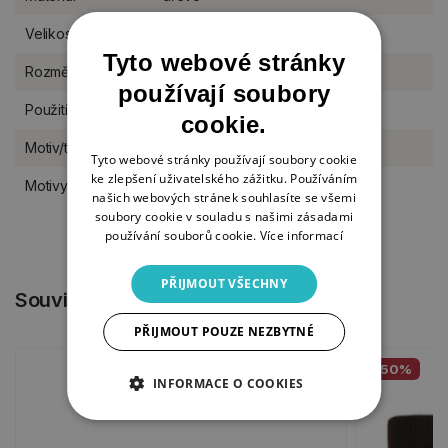
Velikost
M (11-17 cm)
Tyto webové stránky
Rozměr
11 x 14 cm
používají soubory
Použití
na postavení do stojánku
cookie.
Motiv/téma
pro kluky, dekorace do interiéru
Tyto webové stránky používají soubory cookie
ke zlepšení uživatelského zážitku. Používáním
Motivy výřezů
Mořský svět
našich webových stránek souhlasíte se všemi
soubory cookie v souladu s našimi zásadami
používání souborů cookie.
Více informací
PŘIJMOUT VŠECHNY
Související produkty
PŘIJMOUT POUZE NEZBYTNÉ
-50%
INFORMACE O COOKIES