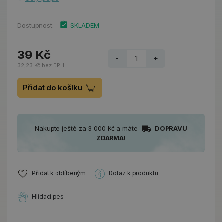
Dostupnost:
SKLADEM
39 Kč
-
+
32,23 Kč bez DPH
Přidat do košíku
Nakupte ještě za 3 000 Kč a máte
DOPRAVU
ZDARMA!
Přidat k oblíbeným
Dotaz k produktu
Hlídací pes