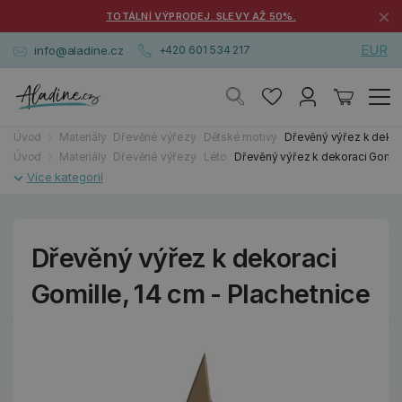
×
TOTÁLNÍ VÝPRODEJ. SLEVY AŽ 50%.
EUR
info@aladine.cz
+420 601 534 217
Úvod
Materiály
Dřevěné výřezy
Dětské motivy
Dřevěný výřez k dekora
Úvod
Materiály
Dřevěné výřezy
Léto
Dřevěný výřez k dekoraci Gomill
Dřevěný výřez k dekoraci
Gomille, 14 cm - Plachetnice