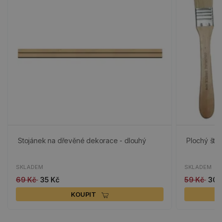
Stojánek na dřevěné dekorace - dlouhý
Plochý ště
SKLADEM
SKLADEM
69 Kč
35 Kč
59 Kč
30 
KOUPIT