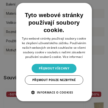
Balení
kus
Materiál
dřevo
Tyto webové stránky
používají soubory
Velikost
M (11-17 cm)
cookie.
Rozměr
11 x 16 cm
Tyto webové stránky používají soubory cookie
Použití
na postavení do stojánku
ke zlepšení uživatelského zážitku. Používáním
našich webových stránek souhlasíte se všemi
Motiv/téma
pro kluky, miminka, pro holky
soubory cookie v souladu s našimi zásadami
používání souborů cookie.
Více informací
PŘIJMOUT VŠECHNY
Související produkty
PŘIJMOUT POUZE NEZBYTNÉ
INFORMACE O COOKIES
-50%
-50%