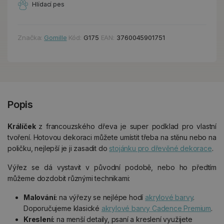
Hlídací pes
Značka:
Gomille
Kód:
G175
EAN:
3760045901751
Popis
Králíček
z francouzského dřeva je super podklad pro vlastní
tvoření. Hotovou dekoraci můžete umístit třeba na stěnu nebo na
poličku, nejlepší je ji zasadit do
stojánku pro dřevěné dekorace
.
Výřez se dá vystavit v původní podobě, nebo ho předtím
můžeme dozdobit různými technikami:
Malování:
na výřezy se nejlépe hodí
akrylové barvy
.
Doporučujeme klasické
akrylové barvy Cadence Premium
.
Kreslení:
na menší detaily, psaní a kreslení využijete