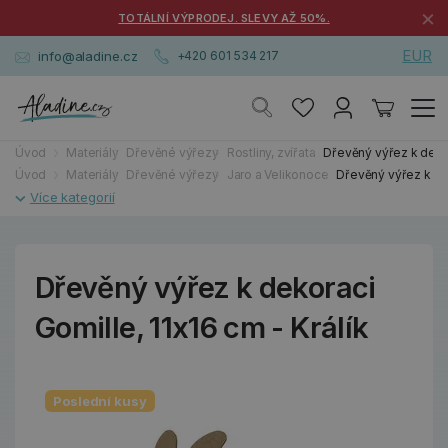
×
TOTÁLNÍ VÝPRODEJ. SLEVY AŽ 50%.
EUR
info@aladine.cz
+420 601 534 217
Úvod
Materiály
Dřevěné výřezy
Rostliny, zvířata
Dřevěný výřez k dekor
Úvod
Materiály
Dřevěné výřezy
Jaro a Velikonoce
Dřevěný výřez k dek
Dřevěný výřez k dekoraci
Gomille, 11x16 cm - Králík
Poslední kusy