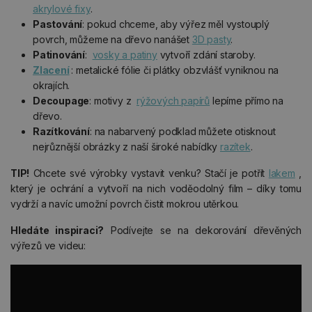
akrylové fixy
.
Pastování
: pokud chceme, aby výřez měl vystouplý
povrch, můžeme na dřevo nanášet
3D pasty
.
Patinování
:
vosky a patiny
vytvoří zdání staroby.
Zlacení
: metalické fólie či plátky obzvlášť vyniknou na
okrajích.
Decoupage
: motivy z
rýžových papírů
lepíme přímo na
dřevo.
Razítkování
: na nabarvený podklad můžete otisknout
nejrůznější obrázky z naší široké nabídky
razítek
.
TIP!
Chcete své výrobky vystavit venku? Stačí je potřít
lakem
,
který je ochrání a vytvoří na nich voděodolný film – díky tomu
vydrží a navíc umožní povrch čistit mokrou utěrkou.
Hledáte inspiraci?
Podívejte se na dekorování dřevěných
výřezů ve videu: