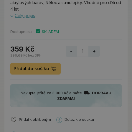
akrylových barev, štětec a samolepky. Vhodné pro děti od
4 let.
Celý popis
Dostupnost:
SKLADEM
359 Kč
-
+
296,69 Kč bez DPH
Přidat do košíku
Nakupte ještě za 3 000 Kč a máte
DOPRAVU
ZDARMA!
Přidat k oblíbeným
Dotaz k produktu