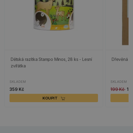
Dětská razítka Stampo Minos, 28 ks - Lesní
Dřevěná sa
zvířátka
SKLADEM
SKLADEM
359 Kč
199 Kč
10
KOUPIT