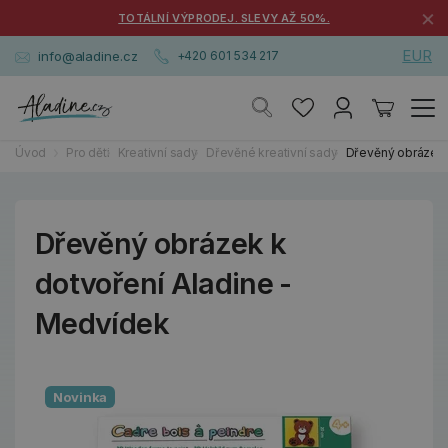
×
TOTÁLNÍ VÝPRODEJ. SLEVY AŽ 50%.
EUR
info@aladine.cz
+420 601 534 217
Úvod
Pro děti
Kreativní sady
Dřevěné kreativní sady
Dřevěný obrázek 
Dřevěný obrázek k
dotvoření Aladine -
Medvídek
Novinka