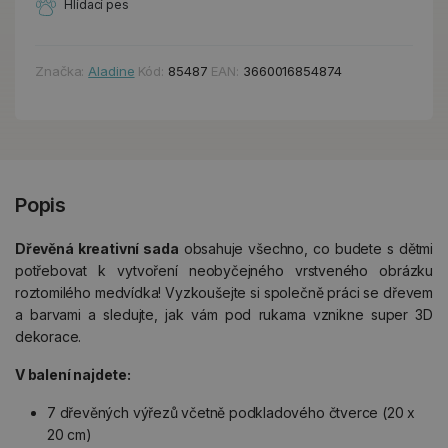
Hlídací pes
Značka:
Aladine
Kód:
85487
EAN:
3660016854874
Popis
Dřevěná kreativní sada
obsahuje všechno, co budete s dětmi
potřebovat k vytvoření neobyčejného vrstveného obrázku
roztomilého medvídka! Vyzkoušejte si společně práci se dřevem
a barvami a sledujte, jak vám pod rukama vznikne super 3D
dekorace.
V balení najdete:
7 dřevěných výřezů včetně podkladového čtverce (20 x
20 cm)