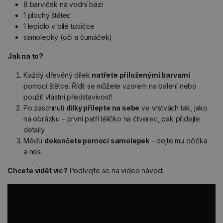
8 barviček na vodní bázi
1 plochý štětec
1 lepidlo v bílé tubičce
samolepky (oči a čumáček)
Jak na to?
Každý dřevěný dílek
natřete přiloženými barvami
pomocí štětce. Řídit se můžete vzorem na balení nebo
použít vlastní představivost!
Po zaschnutí
dílky přilepte na sebe
ve vrstvách tak, jako
na obrázku – první patří tělíčko na čtverec, pak přidejte
detaily.
Méďu
dokončete pomocí samolepek
– dejte mu očička
a nos.
Chcete vidět víc?
Podívejte se na video návod: