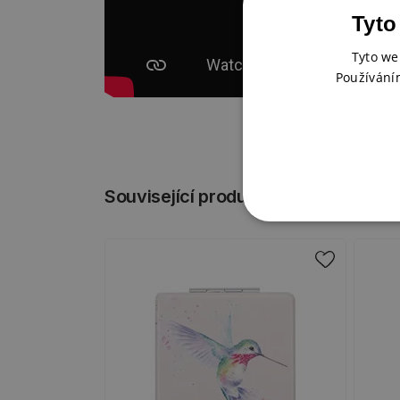
Tyto
Tyto we
Používání
Související produkty