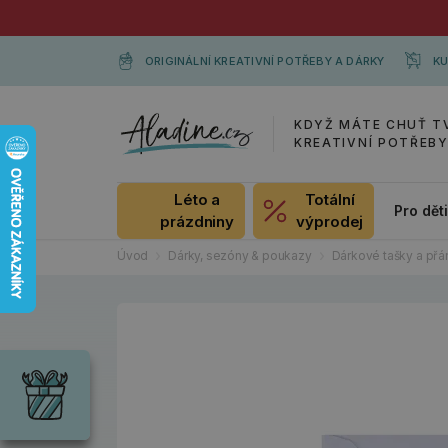
ORIGINÁLNÍ KREATIVNÍ POTŘEBY A DÁRKY
KU
KDYŽ MÁTE CHUŤ T
KREATIVNÍ POTŘEB
Léto a
Totální
Pro dět
prázdniny
výprodej
Úvod
Dárky, sezóny & poukazy
Dárkové tašky a přá
Dárky
Wrendale
Designs
Chci si vybrat
Radost pro
každou
příležitost