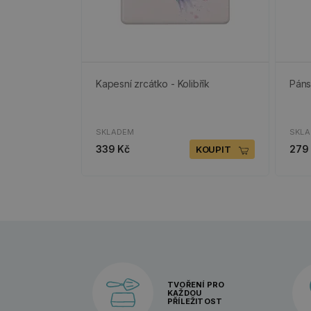
Kapesní zrcátko - Kolibřík
Páns
SKLADEM
SKL
339 Kč
279
KOUPIT
TVOŘENÍ PRO
KAŽDOU
PŘÍLEŽITOST