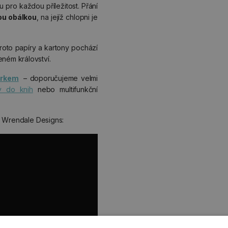
 pro každou příležitost. Přání
ou obálkou
, na jejíž chlopni je
proto papíry a kartony pochází
ém království.
árkem
– doporučujeme velmi
y do knih
nebo multifunkční
u Wrendale Designs: