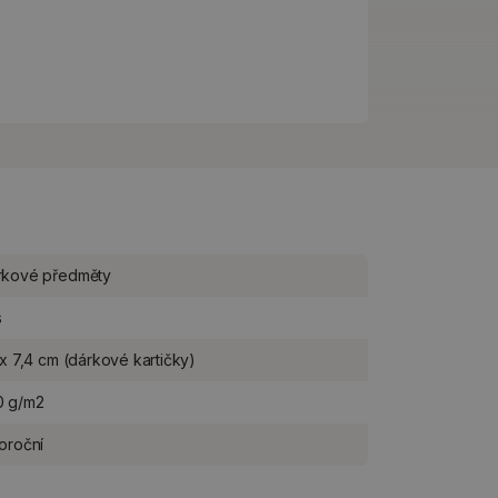
rkové předměty
s
 x 7,4 cm (dárkové kartičky)
0 g/m2
oroční