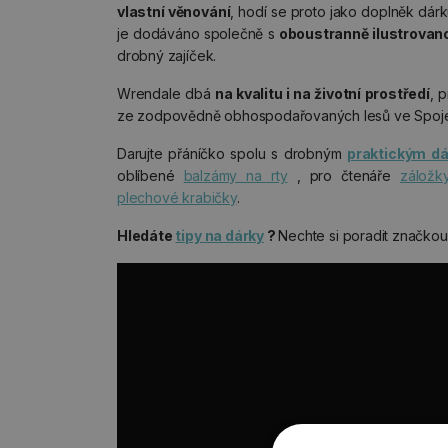
vlastní věnování
, hodí se proto jako doplněk dárku
je dodáváno společně s
oboustranně ilustrovan
drobný zajíček.
Wrendale dbá
na kvalitu i na životní prostředí
, 
ze zodpovědně obhospodařovaných lesů ve Spojen
Darujte přáníčko spolu s drobným
praktickým d
oblíbené
balzámy na rty
, pro čtenáře
záložk
plechové krabičky
.
Hledáte
tipy na dárky
?
Nechte si poradit značko