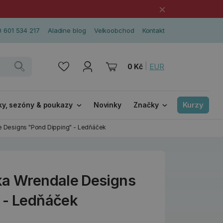
×
 601 534 217
Aladine blog
Velkoobchod
Kontakt
|
EUR
0 Kč
Kurzy
ky, sezóny & poukazy
Novinky
Značky
e Designs "Pond Dipping" - Ledňáček
ka Wrendale Designs
 - Ledňáček