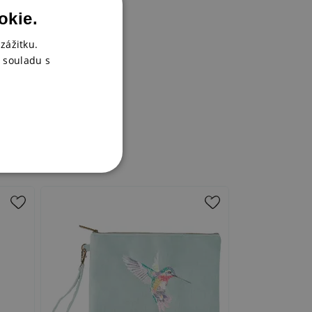
okie.
zážitku.
 souladu s