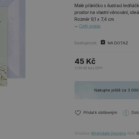
Malé přáníčko s ilustrací ledňá
prostor na vlastní věnování, ideá
Rozměr 9,1 x 7,4 cm.
Celý popis
Dostupnost:
NA DOTAZ
45 Kč
37,19 Kč bez DPH
Nakupte ještě za 3 00
Přidat k oblíbeným
Dot
Značka:
Wrendale Designs
Kód:
G