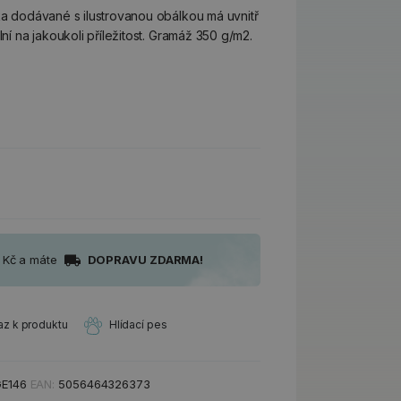
čka dodávané s ilustrovanou obálkou má uvnitř
lní na jakoukoli příležitost. Gramáž 350 g/m2.
0 Kč a máte
DOPRAVU ZDARMA!
az k produktu
Hlídací pes
E146
EAN:
5056464326373