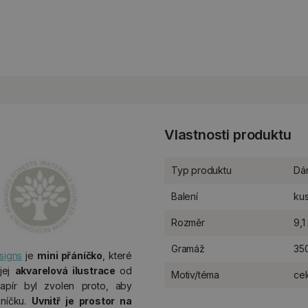
Vlastnosti produktu
Typ produktu
Dá
Balení
ku
Rozměr
9,1
Gramáž
35
signs
je
mini přáníčko
, které
jej
akvarelová ilustrace
od
Motiv/téma
cel
papír byl zvolen proto, aby
áníčku.
Uvnitř je
prostor na