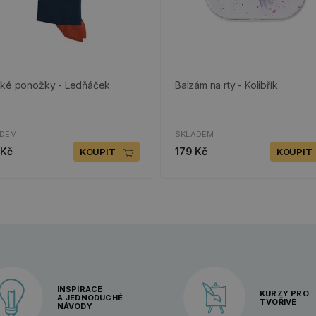
ké ponožky - Ledňáček
Balzám na rty - Kolibřík
ADEM
SKLADEM
 Kč
179 Kč
KOUPIT
KOUPIT
INSPIRACE
KURZY PRO
A JEDNODUCHÉ
TVOŘIVÉ
NÁVODY