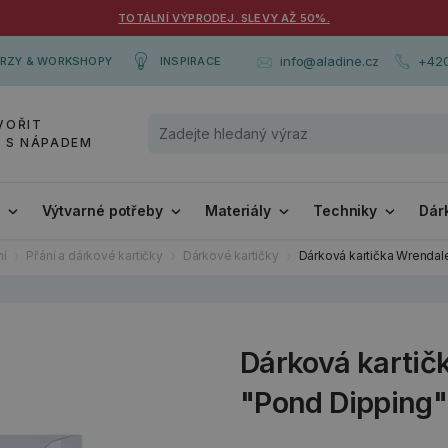
TOTÁLNÍ VÝPRODEJ. SLEVY AŽ 50%.
+420
info@aladine.cz
RZY & WORKSHOPY
INSPIRACE
VOŘIT
Y S NÁPADEM
i
Výtvarné potřeby
Materiály
Techniky
Dár
ní
Přání a dárkové kartičky
Dárkové kartičky
Dárková kartička Wrendal
Dárková kartič
"Pond Dipping"