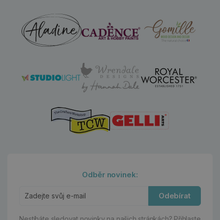
Odběr novinek:
Odebírat
Nestíháte sledovat novinky na našich stránkách?
Přihlaste