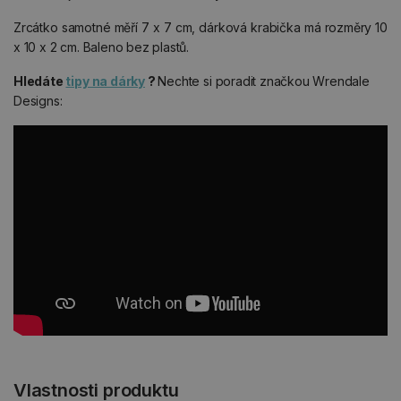
Zrcátko samotné měří 7 x 7 cm, dárková krabička má rozměry 10
x 10 x 2 cm. Baleno bez plastů.
Hledáte
tipy na dárky
?
Nechte si poradit značkou Wrendale
Designs:
Vlastnosti produktu