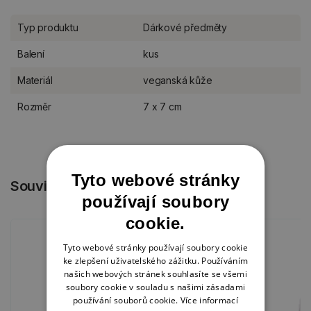
Typ produktu
Dárkové předměty
Balení
kus
Materiál
veganská kůže
Rozměr
7 x 7 cm
Tyto webové stránky
Související produkty
používají soubory
cookie.
Tyto webové stránky používají soubory cookie
ke zlepšení uživatelského zážitku. Používáním
našich webových stránek souhlasíte se všemi
soubory cookie v souladu s našimi zásadami
používání souborů cookie.
Více informací