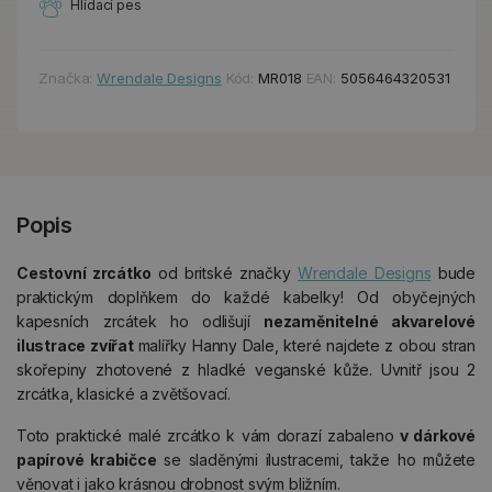
Hlídací pes
Značka:
Wrendale Designs
Kód:
MR018
EAN:
5056464320531
Popis
Cestovní zrcátko
od britské značky
Wrendale Designs
bude
praktickým doplňkem do každé kabelky! Od obyčejných
kapesních zrcátek ho odlišují
nezaměnitelné akvarelové
ilustrace zvířat
malířky Hanny Dale, které najdete z obou stran
skořepiny zhotovené z hladké veganské kůže. Uvnitř jsou 2
zrcátka, klasické a zvětšovací.
Toto praktické malé zrcátko k vám dorazí zabaleno
v dárkové
papírové krabičce
se sladěnými ilustracemi, takže ho můžete
věnovat i jako krásnou drobnost svým bližním.