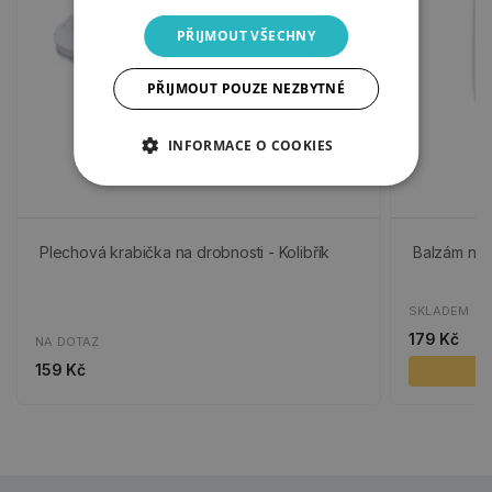
PŘIJMOUT VŠECHNY
PŘIJMOUT POUZE NEZBYTNÉ
INFORMACE O COOKIES
Plechová krabička na drobnosti - Kolibřík
Balzám na r
SKLADEM
179 Kč
NA DOTAZ
159 Kč