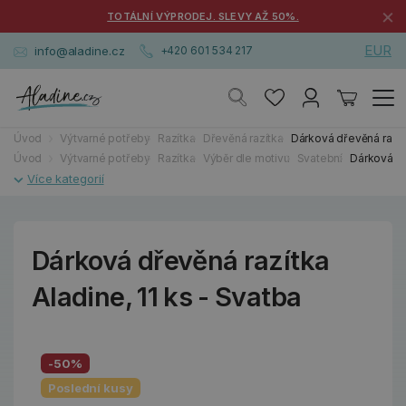
×
TOTÁLNÍ VÝPRODEJ. SLEVY AŽ 50%.
EUR
info@aladine.cz
+420 601 534 217
Úvod
Výtvarné potřeby
Razítka
Dřevěná razítka
Dárková dřevěná razítk
Úvod
Výtvarné potřeby
Razítka
Výběr dle motivu
Svatební
Dárková dř
Dárková dřevěná razítka
Aladine, 11 ks - Svatba
-50%
Poslední kusy