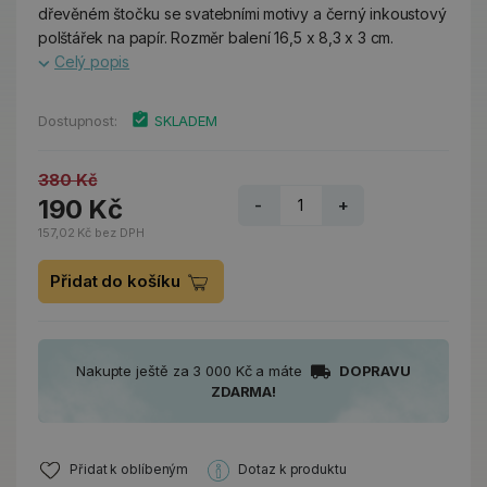
dřevěném štočku se svatebními motivy a černý inkoustový
polštářek na papír. Rozměr balení 16,5 x 8,3 x 3 cm.
Celý popis
Dostupnost:
SKLADEM
380 Kč
190 Kč
-
+
157,02 Kč bez DPH
Přidat do košíku
Nakupte ještě za 3 000 Kč a máte
DOPRAVU
ZDARMA!
Přidat k oblíbeným
Dotaz k produktu