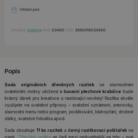
Hlídací pes
Značka:
Aladine
Kód:
03490
EAN:
3660016034900
Popis
Sada originálních dřevěných razítek
se slavnostními
svatebními motivy uložená
v luxusní plechové krabičce
bude
krásný dárek pro kreativce a nastávající nevěsty! Razítka skvěle
využijete na svatební přípravy – svatební oznámení, jmenovky,
slavnostní menu nebo program, poděkování, blahopřání, drobné
dárky, svatební fotoalba apod.
Sada obsahuje
11 ks razítek
a
černý razítkovací polštářek
na
papír.
Dřevěná razítka
se řadí mezi nejkvalitnější na trhu – mají