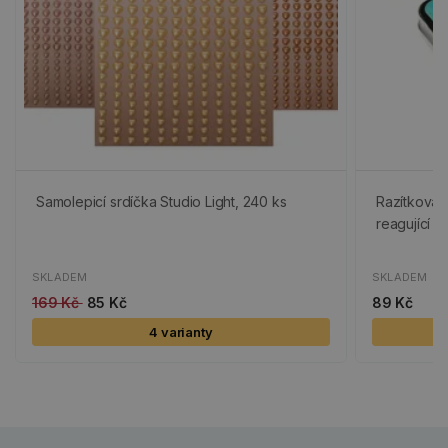
Samolepicí srdíčka Studio Light, 240 ks
Razítkovací
reagující s
SKLADEM
SKLADEM
169 Kč
85 Kč
89 Kč
4 varianty