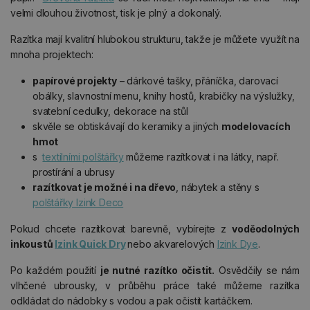
velmi dlouhou životnost, tisk je plný a dokonalý.
Razítka mají kvalitní hlubokou strukturu, takže je můžete využít na
mnoha projektech:
papírové projekty
– dárkové tašky, přáníčka, darovací
obálky, slavnostní menu, knihy hostů, krabičky na výslužky,
svatební cedulky, dekorace na stůl
skvěle se obtiskávají do keramiky a jiných
modelovacích
hmot
s
textilními polštářky
můžeme razítkovat i na látky, např.
prostírání a ubrusy
razítkovat je možné i na dřevo
, nábytek a stěny s
polštářky Izink Deco
Pokud chcete razítkovat barevně, vybírejte z
voděodolných
inkoustů
Izink Quick Dry
nebo akvarelových
Izink Dye
.
Po každém použití
je nutné razítko očistit.
Osvědčily se nám
vlhčené ubrousky, v průběhu práce také můžeme razítka
odkládat do nádobky s vodou a pak očistit kartáčkem.