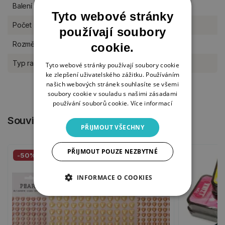
Balení
sada
Tyto webové stránky
Počet razítek
11 kusů
používají soubory
Rozměr
16,5 x 8,3 x 3 cm
cookie.
Typ razítka
gumové na dřevě
Tyto webové stránky používají soubory cookie
ke zlepšení uživatelského zážitku. Používáním
našich webových stránek souhlasíte se všemi
soubory cookie v souladu s našimi zásadami
používání souborů cookie.
Více informací
Související produkty
PŘIJMOUT VŠECHNY
PŘIJMOUT POUZE NEZBYTNÉ
-50%
INFORMACE O COOKIES