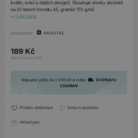
květin, srdcí a dalších designů. Obsahuje stovky obrázků
na 20 listech formátu A5, gramáž 170 g/m2.
Celý popis
Dostupnost:
NA DOTAZ
189 Kč
156,20 Kč bez DPH
Nakupte ještě za 3 000 Kč a máte
DOPRAVU
ZDARMA!
Přidat k oblíbeným
Dotaz k produktu
Hlídací pes