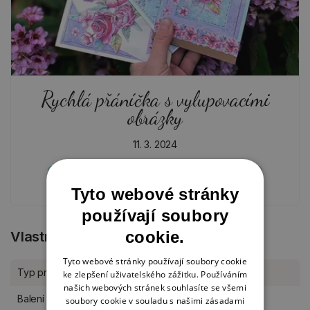
Rychlá přáníčka s vylupovacími
obrázky
11. 3. 2024
JARO, VELIKONOCE
PŘÁNÍ
TVOŘENÍ Z PAPÍRU
Tyto webové stránky
používají soubory
cookie.
Vlastnosti produktu
Tyto webové stránky používají soubory cookie
Typ produktu
Dekorace
ke zlepšení uživatelského zážitku. Používáním
našich webových stránek souhlasíte se všemi
Balení
kus
soubory cookie v souladu s našimi zásadami