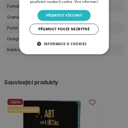
používání souborů cookie.
Více informací
Formát
A5
PŘIJMOUT VŠECHNY
Gramáž
170 g/m2
Počet listů
20 listů
PŘIJMOUT POUZE NEZBYTNÉ
Designér
Art By Marlene
INFORMACE O COOKIES
Kolekce Studio Light
25
Související produkty
-50%
Doporučujeme