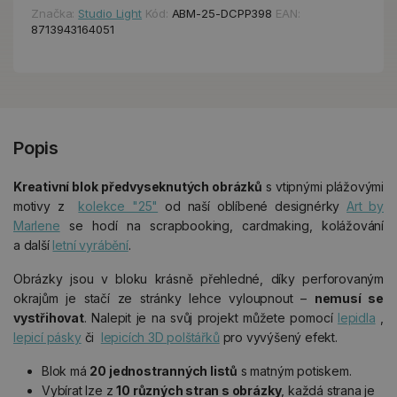
Značka:
Studio Light
Kód:
ABM-25-DCPP398
EAN:
8713943164051
Popis
Kreativní blok předvyseknutých obrázků
s vtipnými plážovými
motivy z
kolekce "25"
od naší oblíbené designérky
Art by
Marlene
se hodí na scrapbooking, cardmaking, kolážování
a další
letní vyrábění
.
Obrázky jsou v bloku krásně přehledné, díky perforovaným
okrajům je stačí ze stránky lehce vyloupnout –
nemusí se
vystřihovat
. Nalepit je na svůj projekt můžete pomocí
lepidla
,
lepicí pásky
či
lepicích 3D polštářků
pro vyvýšený efekt.
Blok má
20 jednostranných listů
s matným potiskem.
Vybírat lze z
10 různých stran s obrázky
, každá strana je