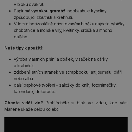
v bloku dvakrát.
Papír má
vysokou gramáž
, neobsahuje kyseliny
způsobující žloutnutí a křehnutí.
V tomto horizontálně orientovaném bločku najdete rybičky,
chobotnice a mořské víly, květinky, srdíčka a mnoho
dalšího.
Naše tipy k použití:
výroba vlastních přání a obálek, visaček na dárky
a krabiček
zdobení letních stránek ve scrapbooku, art journalu, diáři
nebo albu
další papírové tvoření – záložky do knih, fotorámečky,
kalendáře, dekorace...
Chcete vidět víc?
Prohlédněte si blok ve videu, kde vám
Marlene ukáže celou kolekci: