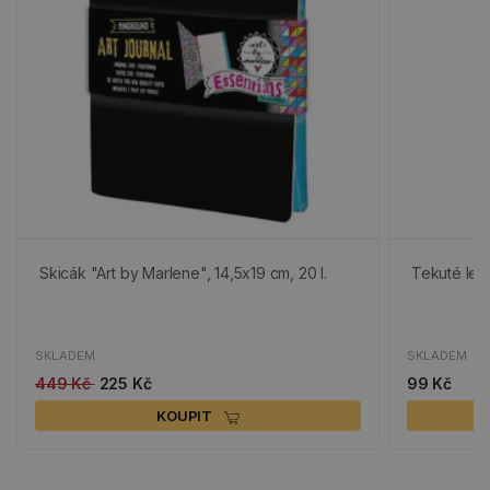
Skicák "Art by Marlene", 14,5x19 cm, 20 l.
Tekuté lepi
SKLADEM
SKLADEM
449 Kč
225 Kč
99 Kč
KOUPIT