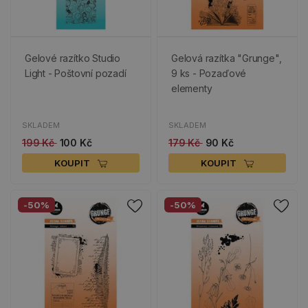
Gelové razítko Studio
Gelová razítka "Grunge",
Light - Poštovní pozadí
9 ks - Pozaďové
elementy
SKLADEM
SKLADEM
199 Kč
100 Kč
179 Kč
90 Kč
KOUPIT
KOUPIT
-50%
-50%