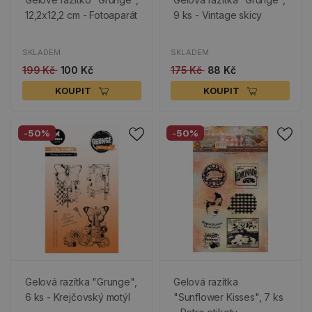
12,2x12,2 cm - Fotoaparát
9 ks - Vintage skicy
SKLADEM
SKLADEM
199 Kč
100 Kč
175 Kč
88 Kč
KOUPIT
KOUPIT
-50%
-50%
Gelová razítka "Grunge",
Gelová razítka
6 ks - Krejčovský motýl
"Sunflower Kisses", 7 ks