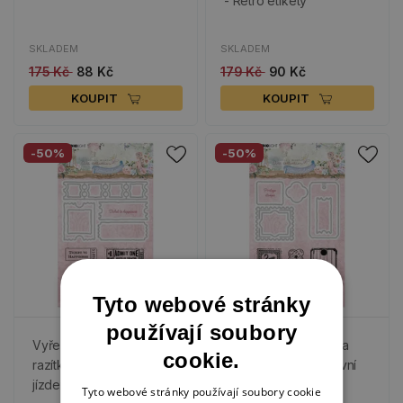
- Retro etikety
SKLADEM
SKLADEM
175 Kč
88 Kč
179 Kč
90 Kč
KOUPIT
KOUPIT
-50%
-50%
Tyto webové stránky
používají soubory
Vyřezávací šablony a
Vyřezávací šablony a
cookie.
razítka, 19 ks - Vintage
razítka, 11 ks - Poštovní
jízdenky
známky
Tyto webové stránky používají soubory cookie