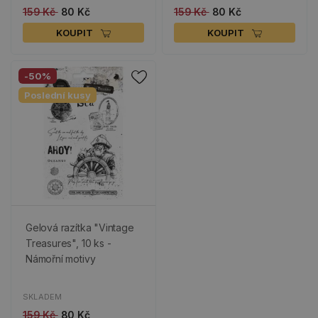
159 Kč
80 Kč
159 Kč
80 Kč
KOUPIT
KOUPIT
-50%
Poslední kusy
Gelová razítka "Vintage
Treasures", 10 ks -
Námořní motivy
SKLADEM
159 Kč
80 Kč