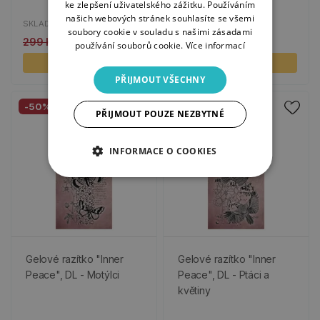
ke zlepšení uživatelského zážitku. Používáním
našich webových stránek souhlasíte se všemi
SKLADEM
SKLADEM
soubory cookie v souladu s našimi zásadami
299 Kč
150 Kč
299 Kč
150 Kč
používání souborů cookie.
Více informací
KOUPIT
KOUPIT
PŘIJMOUT VŠECHNY
-50%
-50%
PŘIJMOUT POUZE NEZBYTNÉ
INFORMACE O COOKIES
Gelové razítko "Inner
Gelové razítko "Inner
Peace", DL - Motýlci
Peace", DL - Ptáci a
květiny