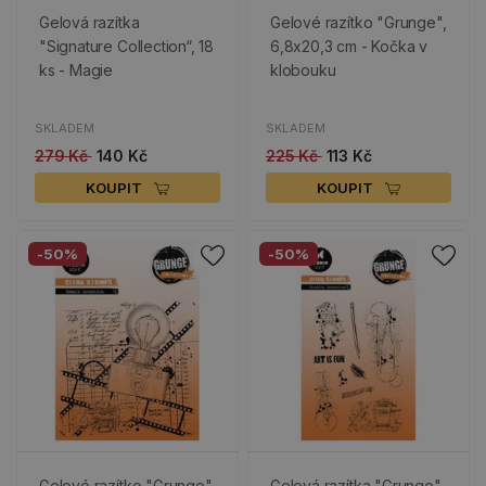
Gelová razítka
Gelové razítko "Grunge",
"Signature Collection“, 18
6,8x20,3 cm - Kočka v
ks - Magie
klobouku
SKLADEM
SKLADEM
279 Kč
140 Kč
225 Kč
113 Kč
KOUPIT
KOUPIT
-50%
-50%
Gelové razítko "Grunge",
Gelová razítka "Grunge",