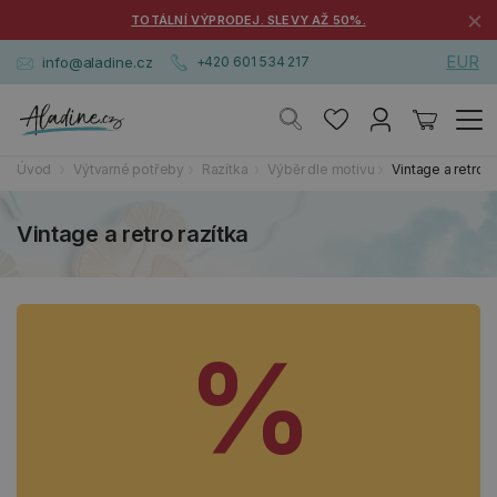
×
TOTÁLNÍ VÝPRODEJ. SLEVY AŽ 50%.
EUR
info@aladine.cz
+420 601 534 217
Úvod
Výtvarné potřeby
Razítka
Výběr dle motivu
Vintage a retro
Vintage a retro razítka
%