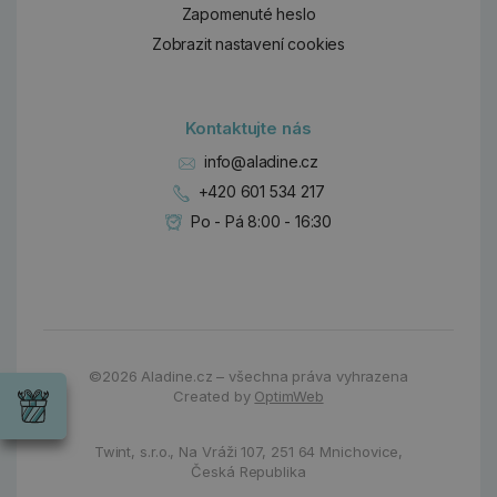
Zapomenuté heslo
Zobrazit nastavení cookies
Kontaktujte nás
info@aladine.cz
+420 601 534 217
Po - Pá 8:00 - 16:30
Dárky
Wrendale
©2026
Aladine.cz – všechna práva vyhrazena
Designs
Created by
OptimWeb
Chci si vybrat
Radost pro
každou
Twint, s.r.o.,
Na Vráži 107
,
251 64 Mnichovice,
příležitost
Česká Republika