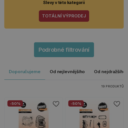
Slevy v této kategorii
TOTÁLNÍ VÝPRODEJ
Podrobné filtrování
Doporučujeme
Od nejlevnějšího
Od nejdražšího
19 PRODUKTŮ
-50%
-50%