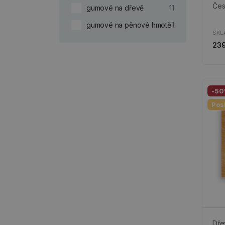
Čes
gumové na dřevě
11
gumové na pěnové hmotě
1
SKL
239
-5
Pos
Dře