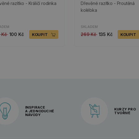
věné razítko - Králičí rodinka
Dřevěné razítko - Proutěná
kolébka
ADEM
SKLADEM
9 Kč
100 Kč
269 Kč
135 Kč
KOUPIT
KOUPIT
INSPIRACE
KURZY PRO
A JEDNODUCHÉ
TVOŘIVÉ
NÁVODY