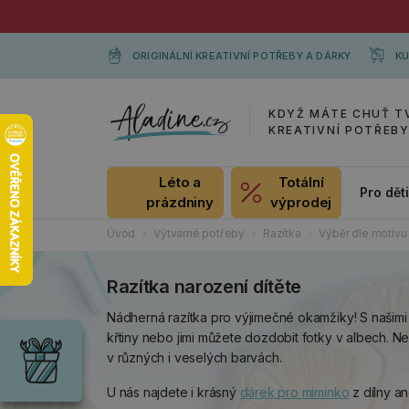
ORIGINÁLNÍ KREATIVNÍ POTŘEBY A DÁRKY
KU
KDYŽ MÁTE CHUŤ T
KREATIVNÍ POTŘEB
Léto a
Totální
Pro dět
prázdniny
výprodej
Úvod
Výtvarné potřeby
Razítka
Výběr dle motivu
Razítka narození dítěte
Dárky
Nádherná razítka pro výjimečné okamžiky! S našimi
Wrendale
křtiny nebo jimi můžete dozdobit fotky v albech. N
Designs
v různých i veselých barvách.
Chci si vybrat
Radost pro
každou
U nás najdete i krásný
dárek pro miminko
z dílny a
příležitost