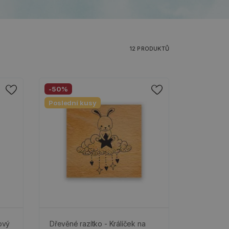
12 PRODUKTŮ
-50%
Poslední kusy
ový
Dřevěné razítko - Králíček na