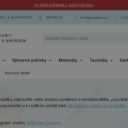
TOTÁLNÍ VÝPRODEJ. SLEVY AŽ 50%.
+420
info@aladine.cz
RZY & WORKSHOPY
INSPIRACE
VOŘIT
Y S NÁPADEM
i
Výtvarné potřeby
Materiály
Techniky
Dár
Narození dítěte
 razítky vykouzlíte velmi snadno oznámení o narození dítěte, pozvánk
ezapomeňte si k razítkům pořídit také
inkoustové razítkovací polštářky
nglické značky
Wrendale Designs
.