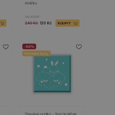
mráčku
SKLADEM
240 Kč
120 Kč
KOUPIT
-50%
Poslední kusy
,
Dřevěné razítko - Spící králíček