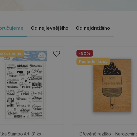
oručujeme
Od nejlevnějšího
Od nejdražšího
oručujeme
-50%
Poslední kusy
ítka Stampo Art, 31 ks -
Dřevěné razítko - Narozenin