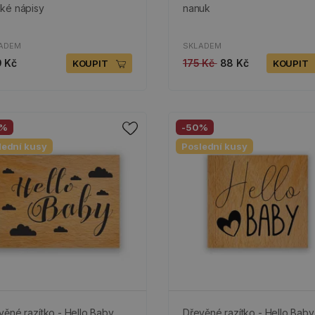
ké nápisy
nanuk
ADEM
SKLADEM
 Kč
175 Kč
88 Kč
KOUPIT
KOUPIT
0%
-50%
lední kusy
Poslední kusy
věné razítko - Hello Baby
Dřevěné razítko - Hello Baby