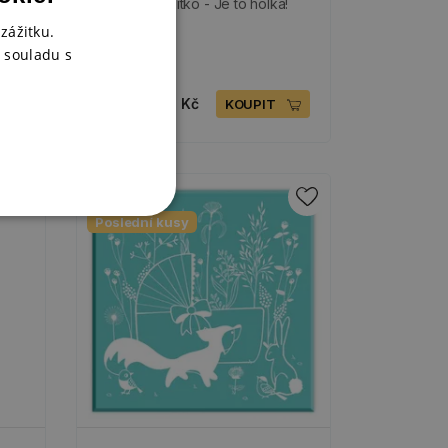
Dřevěné razítko - Je to holka!
zážitku.
 souladu s
SKLADEM
199 Kč
100 Kč
KOUPIT
-50%
Poslední kusy