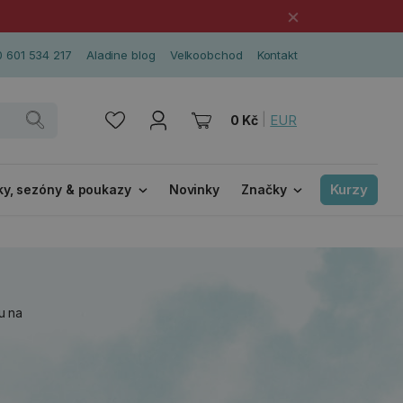
×
 601 534 217
Aladine blog
Velkoobchod
Kontakt
|
EUR
0 Kč
Kurzy
ky, sezóny & poukazy
Novinky
Značky
u na