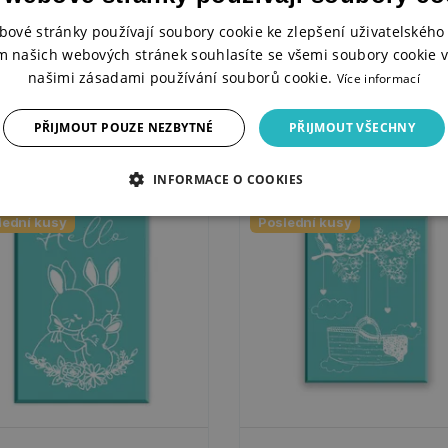
ěné razítko - Králíček letí
Dřevěné razítko - Je to kluk!
ónem
bové stránky používají soubory cookie ke zlepšení uživatelského 
m našich webových stránek souhlasíte se všemi soubory cookie v
našimi zásadami používání souborů cookie.
Více informací
ADEM
SKLADEM
9 Kč
135 Kč
199 Kč
100 Kč
KOUPIT
KOUPIT
PŘIJMOUT POUZE NEZBYTNÉ
PŘIJMOUT VŠECHNY
INFORMACE O COOKIES
0%
-50%
lední kusy
Poslední kusy