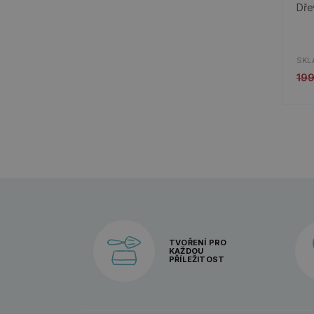
Dře
SKL
19
TVOŘENÍ PRO
KAŽDOU
PŘÍLEŽITOST