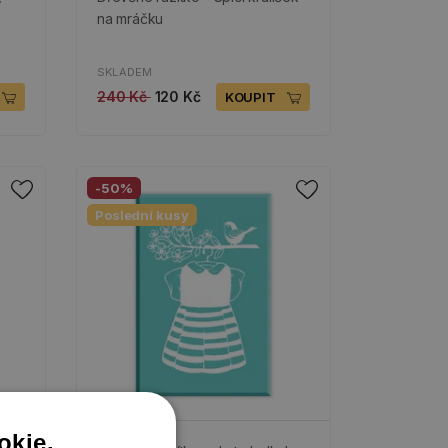
na mráčku
SKLADEM
240 Kč
120 Kč
KOUPIT
-50%
Poslední kusy
okie.