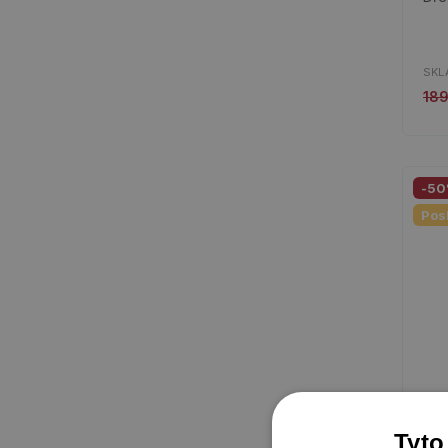
SKL
18
-5
Pos
Tyto