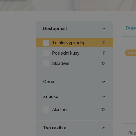
Dop
Dostupnost
Totální výprodej
11
Poslední kusy
11
Dop
Skladem
12
Cena
Značka
Aladine
12
Typ razítka
Raz