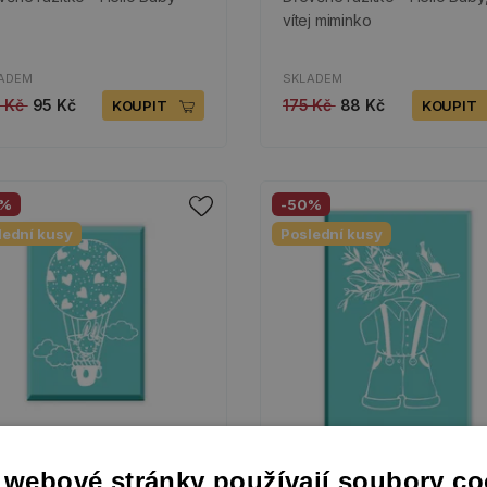
vítej miminko
ADEM
SKLADEM
9 Kč
95 Kč
175 Kč
88 Kč
KOUPIT
KOUPIT
0%
-50%
lední kusy
Poslední kusy
 webové stránky používají soubory co