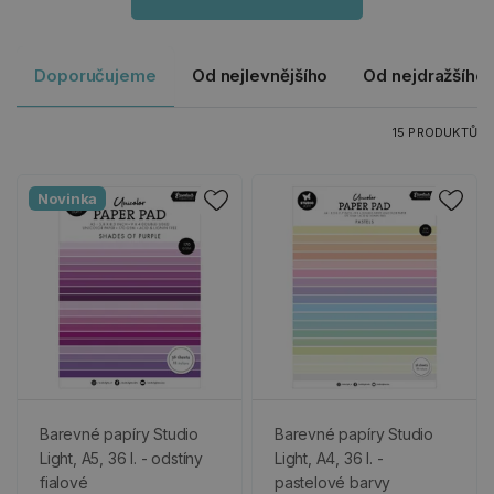
Doporučujeme
Od nejlevnějšího
Od nejdražšího
15 PRODUKTŮ
Novinka
Barevné papíry Studio
Barevné papíry Studio
Light, A5, 36 l. - odstíny
Light, A4, 36 l. -
fialové
pastelové barvy