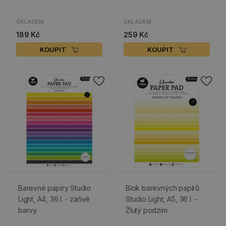
SKLADEM
SKLADEM
189 Kč
259 Kč
KOUPIT
KOUPIT
Barevné papíry Studio
Blok barevných papírů
Light, A4, 36 l. - zářivé
Studio Light, A5, 36 l. -
barvy
Žlutý podzim