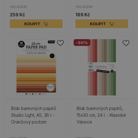
SKLADEM
SKLADEM
259 Kč
189 Kč
KOUPIT
KOUPIT
-50%
Blok barevných papírů
Blok barevných papírů,
Studio Light, A5, 36 l. -
15x30 cm, 24 l. - Klasické
Oranžový podzim
Vánoce