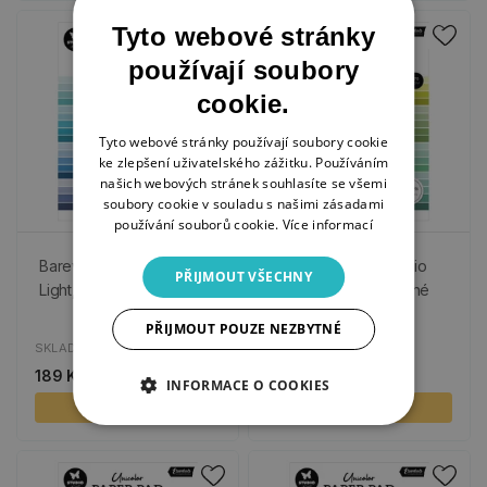
Tyto webové stránky
používají soubory
cookie.
Tyto webové stránky používají soubory cookie
ke zlepšení uživatelského zážitku. Používáním
našich webových stránek souhlasíte se všemi
soubory cookie v souladu s našimi zásadami
používání souborů cookie.
Více informací
Barevné papíry Studio
Barevné papíry Studio
PŘIJMOUT VŠECHNY
Light, A5, 36 l. - modré
Light, A5, 36 l. - zelené
PŘIJMOUT POUZE NEZBYTNÉ
SKLADEM
SKLADEM
189 Kč
189 Kč
INFORMACE O COOKIES
KOUPIT
KOUPIT