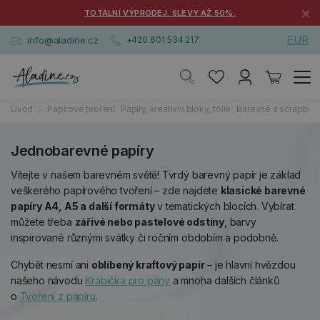
×
TOTÁLNÍ VÝPRODEJ. SLEVY AŽ 50%.
EUR
info@aladine.cz
+420 601 534 217
Úvod
Papírové tvoření
Papíry, kreativní bloky, fólie
Barevné a scrapboo
Jednobarevné papíry
Vítejte v našem barevném světě! Tvrdý barevný papír je základ
veškerého papírového tvoření – zde najdete
klasické barevné
papíry A4, A5 a další formáty
v tematických blocích. Vybírat
můžete třeba
zářivé nebo pastelové odstíny
, barvy
inspirované různými svátky či ročním obdobím a podobně.
Chybět nesmí ani
oblíbený kraftový papír
– je hlavní hvězdou
našeho návodu
Krabička pro pány
a mnoha dalších článků
o
Tvoření z papíru
.