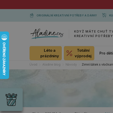
ORIGINÁLNÍ KREATIVNÍ POTŘEBY A DÁRKY
KU
KDYŽ MÁTE CHUŤ T
KREATIVNÍ POTŘEB
Léto a
Totální
Pro dět
prázdniny
výprodej
Úvod
Aladine blog
Návody
Zimní šátek s vločkam
Dárky
Wrendale
Designs
Chci si vybrat
Radost pro
každou
příležitost