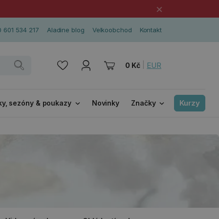
×
 601 534 217
Aladine blog
Velkoobchod
Kontakt
|
EUR
0 Kč
Kurzy
ky, sezóny & poukazy
Novinky
Značky