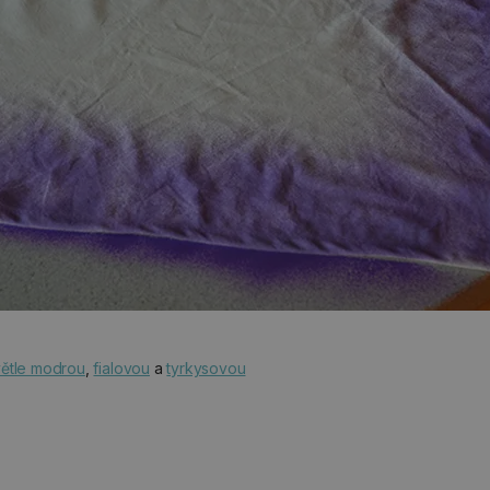
větle modrou
,
fialovou
a
tyrkysovou