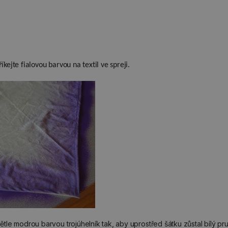
íkejte fialovou barvou na textil ve spreji.
světle modrou barvou trojúhelník tak, aby uprostřed šátku zůstal bílý pru