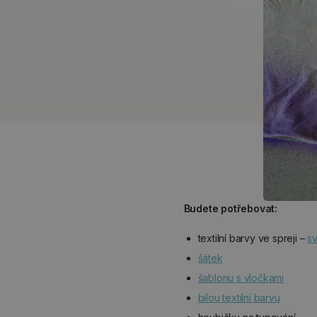
Budete potřebovat:
textilní barvy ve spreji –
s
šátek
šablonu s vločkami
bílou textilní barvu