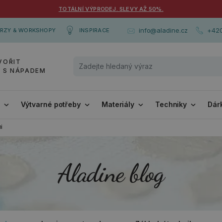
TOTÁLNÍ VÝPRODEJ. SLEVY AŽ 50%.
+420
info@aladine.cz
RZY & WORKSHOPY
INSPIRACE
VOŘIT
Y S NÁPADEM
i
Výtvarné potřeby
Materiály
Techniky
Dár
i
Aladine blog