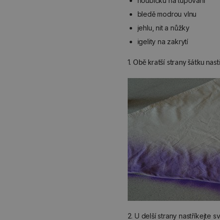
houbičku na tupování
bledě modrou vlnu
jehlu, nit a nůžky
igelity na zakrytí
1.
Obě kratší strany šátku nastř
2. U delší strany nastříkejte 