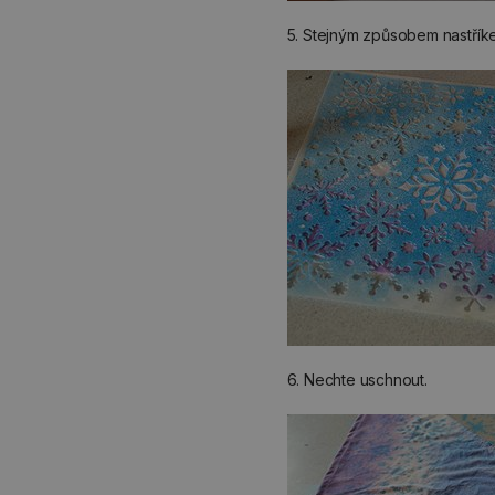
5. Stejným způsobem nastříkejt
6. Nechte uschnout.