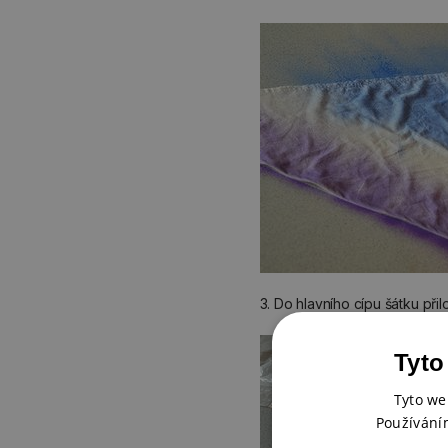
3. Do hlavního cípu šátku při
Tyto
Tyto we
Používání