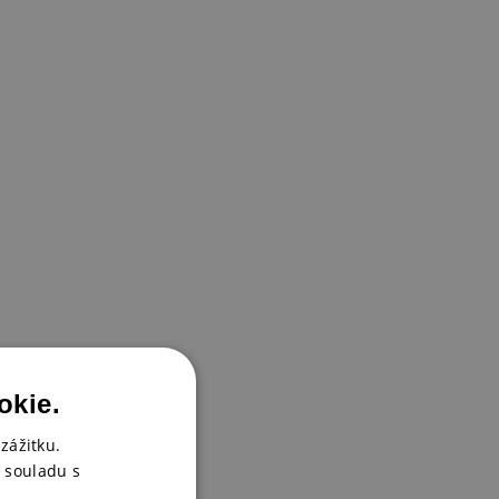
okie.
zážitku.
 souladu s