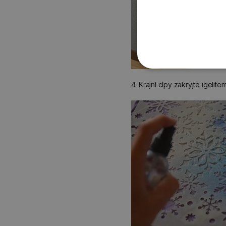
4. Krajní cípy zakryjte igelit