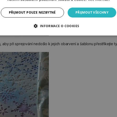
PŘIJMOUT POUZE NEZBYTNÉ
PŘIJMOUT VŠECHNY
INFORMACE O COOKIES
em, aby při sprejování nedošlo k jejich obarvení a šablonu přestříkejte