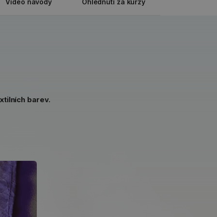
Video návody
Ohlédnutí za kurzy
tilních barev.