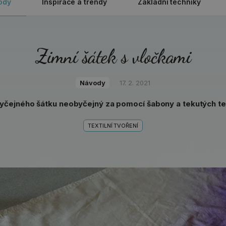
ody
Inspirace a trendy
Základní techniky
Zimní šátek s vločkami
Návody
17. 2. 2021
yčejného šátku neobyčejný za pomocí šabony a tekutých tex
TEXTILNÍ TVOŘENÍ