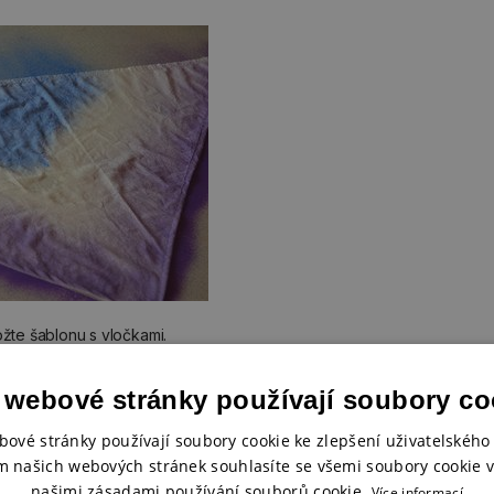
ložte šablonu s vločkami.
 webové stránky používají soubory co
bové stránky používají soubory cookie ke zlepšení uživatelského 
m našich webových stránek souhlasíte se všemi soubory cookie v
našimi zásadami používání souborů cookie.
Více informací