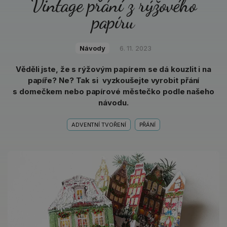
Vintage přání z rýžového
papíru
Návody
6. 11. 2023
Věděli jste, že s rýžovým papírem se dá kouzlit i na
papíře? Ne? Tak si vyzkoušejte vyrobit přání
s domečkem nebo papírové městečko podle našeho
návodu.
ADVENTNÍ TVOŘENÍ
PŘÁNÍ