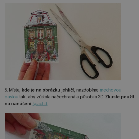
5. Místa,
kde je na obrázku jehličí
, nazdobíme
mechovou
pastou
tak, aby zůstala načechraná a působila 3D.
Zkuste použít
na nanášení
špachtli
.