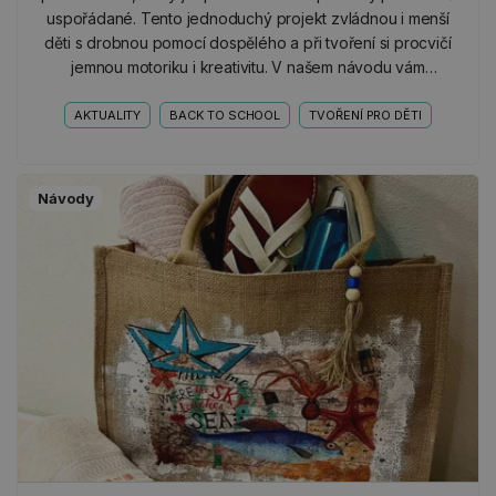
uspořádané. Tento jednoduchý projekt zvládnou i menší
děti s drobnou pomocí dospělého a při tvoření si procvičí
jemnou motoriku i kreativitu. V našem návodu vám
ukážeme, že i z obyčejných roliček od toaletního…
AKTUALITY
BACK TO SCHOOL
TVOŘENÍ PRO DĚTI
Návody