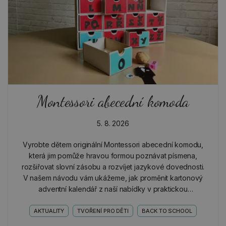
Montessori abecední komoda
5. 8. 2026
Vyrobte dětem originální Montessori abecední komodu,
která jim pomůže hravou formou poznávat písmena,
rozšiřovat slovní zásobu a rozvíjet jazykové dovednosti.
V našem návodu vám ukážeme, jak proměnit kartonový
adventní kalendář z naší nabídky v praktickou
písmenkovou komodu, která dětem zpříjemní objevování
světa…
AKTUALITY
TVOŘENÍ PRO DĚTI
BACK TO SCHOOL