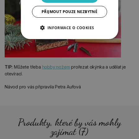
PŘIJMOUT POUZE NEZBYTNÉ
INFORMACE O COOKIES
TIP:
Můžete třeba
hobby nožem
prořezat okýnka a udělat je
otevírací.
Návod pro vás připravila Petra Aufová
Produkty, které by vás mohly
zajímat (7)