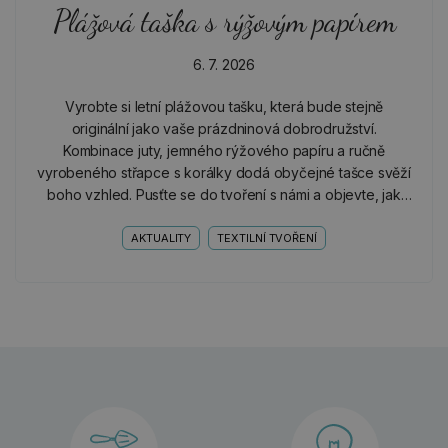
Plážová taška s rýžovým papírem
6. 7. 2026
Vyrobte si letní plážovou tašku, která bude stejně
originální jako vaše prázdninová dobrodružství.
Kombinace juty, jemného rýžového papíru a ručně
vyrobeného střapce s korálky dodá obyčejné tašce svěží
boho vzhled. Pusťte se do tvoření s námi a objevte, jak
snadno můžete vytvořit krásný a praktický doplněk na
celé…
AKTUALITY
TEXTILNÍ TVOŘENÍ