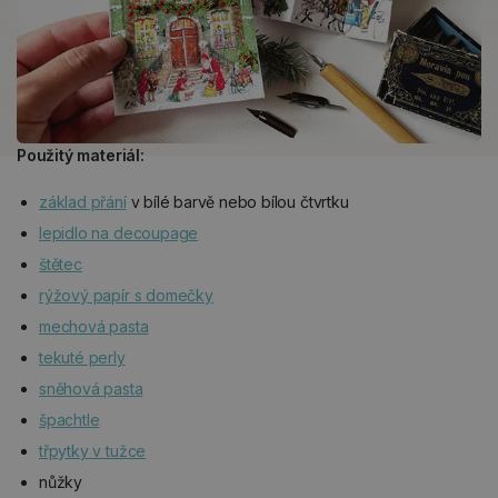
Použitý materiál:
základ přání
v bílé barvě nebo bílou čtvrtku
lepidlo na decoupage
štětec
rýžový papír s domečky
mechová pasta
tekuté perly
sněhová pasta
špachtle
třpytky v tužce
nůžky