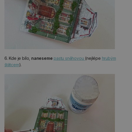
6. Kde je bílo,
naneseme
pastu sněhovou
(nejlépe
hrubým
štětcem
).