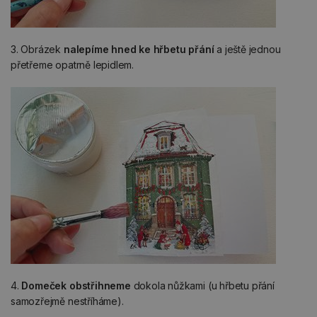
3. Obrázek
nalepíme hned ke hřbetu přání
a ještě jednou
přetřeme opatrně lepidlem.
4.
Domeček obstřihneme
dokola nůžkami (u hřbetu přání
samozřejmě nestříháme).