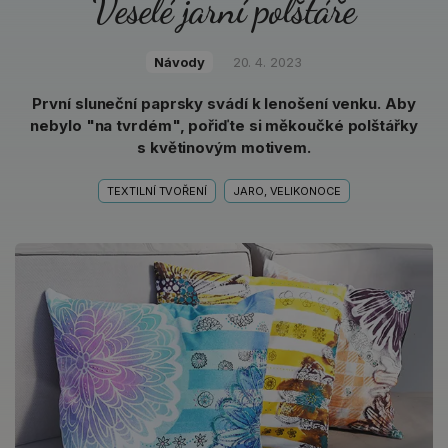
Veselé jarní polštáře
Návody
20. 4. 2023
První sluneční paprsky svádí k lenošení venku. Aby
nebylo "na tvrdém", pořiďte si měkoučké polštářky
s květinovým motivem.
TEXTILNÍ TVOŘENÍ
JARO, VELIKONOCE