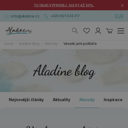
×
TOTÁLNÍ VÝPRODEJ. SLEVY AŽ 50%.
EUR
info@aladine.cz
+420 601 534 217
Úvod
Aladine blog
Návody
Veselé jarní polštáře
Aladine blog
Nejnovější články
Aktuality
Návody
Inspirace a