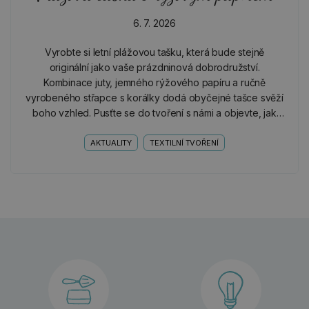
6. 7. 2026
Vyrobte si letní plážovou tašku, která bude stejně
originální jako vaše prázdninová dobrodružství.
Kombinace juty, jemného rýžového papíru a ručně
vyrobeného střapce s korálky dodá obyčejné tašce svěží
boho vzhled. Pusťte se do tvoření s námi a objevte, jak
snadno můžete vytvořit krásný a praktický doplněk na
celé…
AKTUALITY
TEXTILNÍ TVOŘENÍ