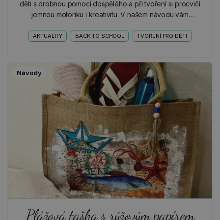
děti s drobnou pomocí dospělého a při tvoření si procvičí
jemnou motoriku i kreativitu. V našem návodu vám
ukážeme, že i z obyčejných roliček od toaletního…
AKTUALITY
BACK TO SCHOOL
TVOŘENÍ PRO DĚTI
Návody
Plážová taška s rýžovým papírem