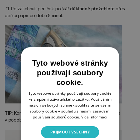
11. Po zaschnutí perliček polštář
důkladně přežehlete
přes
pečicí papír po dobu 5 minut.
Tyto webové stránky
používají soubory
cookie.
Tyto webové stránky používají soubory cookie
ke zlepšení uživatelského zážitku. Používáním
našich webových stránek souhlasíte se všemi
soubory cookie v souladu s našimi zásadami
TIP:
Kombinujte barvy a motivy a vytvořte si další polštáře
používání souborů cookie.
Více informací
v podobném stylu.
PŘIJMOUT VŠECHNY