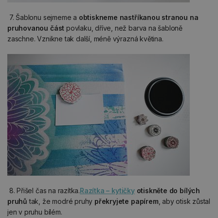
7. Šablonu sejmeme a
obtiskneme nastříkanou stranou na
pruhovanou část
povlaku, dříve, než barva na šabloně
zaschne. Vznikne tak další, méně výrazná květina.
8. Přišel čas na razítka.
Razítka – kytičky
otiskněte do bílých
pruhů
tak, že modré pruhy
překryjete papírem
, aby otisk zůstal
jen v pruhu bílém.