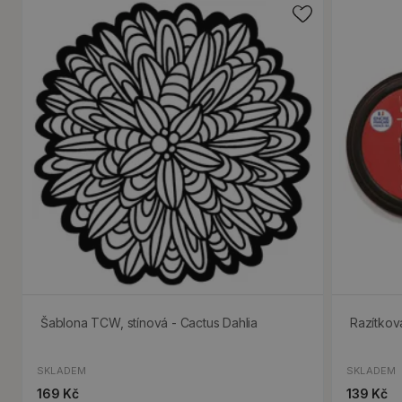
Šablona TCW, stínová - Cactus Dahlia
Razítkova
SKLADEM
SKLADEM
169 Kč
139 Kč