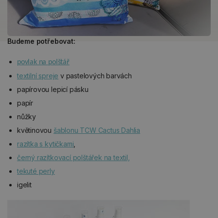
Budeme
potřebovat:
povlak na polštář
textilní spreje
v pastelových barvách
papírovou lepicí pásku
papír
nůžky
květinovou
šablonu TCW Cactus Dahlia
razítka s kytičkami
,
černý razítkovací polštářek na textil,
tekuté perly
igelit