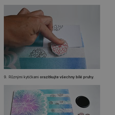
9. Různými kytičkami
orazítkujte všechny bílé pruhy
.