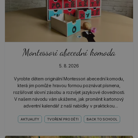
Montessori abecední komoda
5. 8. 2026
Vyrobte dětem originální Montessori abecední komodu,
která jim pomůže hravou formou poznávat písmena,
rozšiřovat slovní zásobu a rozvíjet jazykové dovednosti.
V našem návodu vám ukážeme, jak proměnit kartonový
adventní kalendář z naší nabídky v praktickou
písmenkovou komodu, která dětem zpříjemní objevování
světa…
AKTUALITY
TVOŘENÍ PRO DĚTI
BACK TO SCHOOL