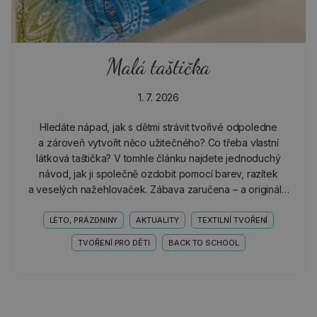
Malá taštička
1. 7. 2026
Hledáte nápad, jak s dětmi strávit tvořivé odpoledne
a zároveň vytvořit něco užitečného? Co třeba vlastní
látková taštička? V tomhle článku najdete jednoduchý
návod, jak ji společně ozdobit pomocí barev, razítek
a veselých nažehlovaček. Zábava zaručena – a originální
výsledek taky!
LÉTO, PRÁZDNINY
AKTUALITY
TEXTILNÍ TVOŘENÍ
TVOŘENÍ PRO DĚTI
BACK TO SCHOOL