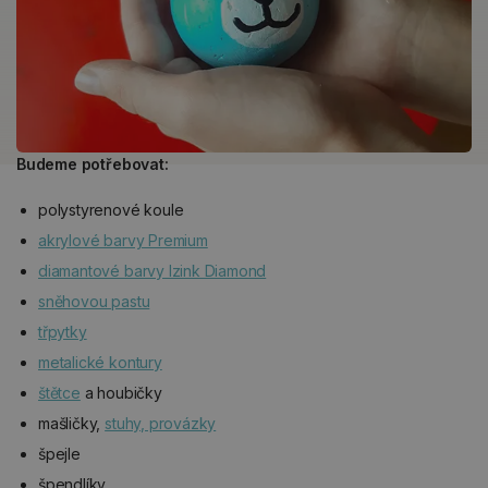
Budeme potřebovat:
polystyrenové koule
akrylové barvy Premium
diamantové barvy Izink Diamond
sněhovou pastu
třpytky
metalické kontury
štětce
a houbičky
mašličky,
stuhy, provázky
špejle
špendlíky