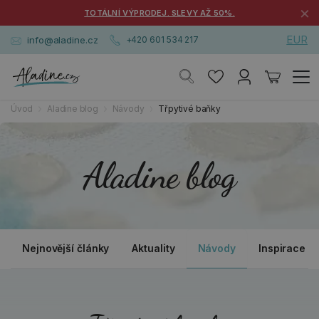
×
TOTÁLNÍ VÝPRODEJ. SLEVY AŽ 50%.
EUR
info@aladine.cz
+420 601 534 217
Úvod
Aladine blog
Návody
Třpytivé baňky
Aladine blog
Nejnovější články
Aktuality
Návody
Inspirace a