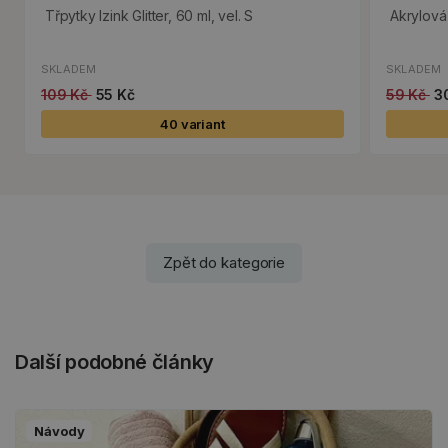
Třpytky Izink Glitter, 60 ml, vel. S
Akrylová
SKLADEM
SKLADEM
109 Kč
55 Kč
59 Kč
3
40 variant
Zpět do kategorie
Další podobné články
Návody