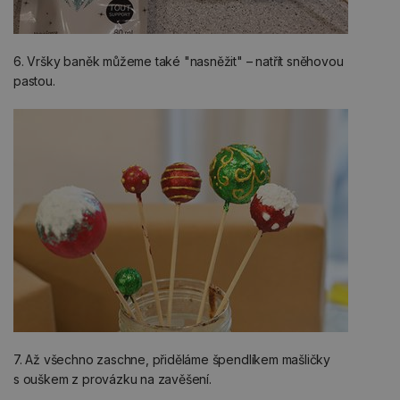
6. Vršky baněk můžeme také "nasněžit" – natřít sněhovou
pastou.
7. Až všechno zaschne, přiděláme špendlíkem mašličky
s ouškem z provázku na zavěšení.