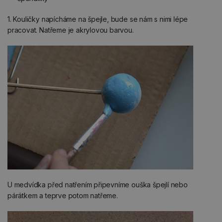
1. Kouličky napícháme na špejle, bude se nám s nimi lépe
pracovat. Natřeme je akrylovou barvou.
U medvídka před natřením připevníme ouška špejlí nebo
párátkem a teprve potom natřeme.