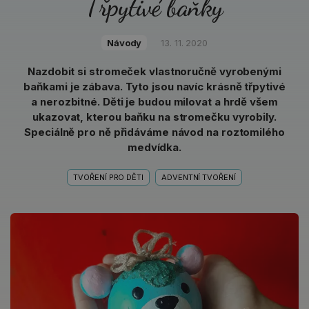
Třpytivé baňky
Návody
13. 11. 2020
Nazdobit si stromeček vlastnoručně vyrobenými
baňkami je zábava. Tyto jsou navíc krásně třpytivé
a nerozbitné. Děti je budou milovat a hrdě všem
ukazovat, kterou baňku na stromečku vyrobily.
Speciálně pro ně přidáváme návod na roztomilého
medvídka.
TVOŘENÍ PRO DĚTI
ADVENTNÍ TVOŘENÍ