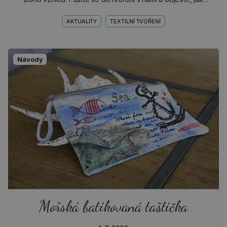
snadno můžete vytvořit krásný a praktický doplněk na
celé…
AKTUALITY
TEXTILNÍ TVOŘENÍ
Návody
Mořská batikovaná taštička