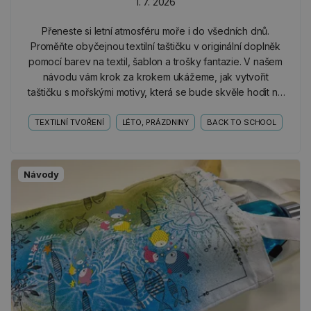
1. 7. 2026
Přeneste si letní atmosféru moře i do všedních dnů.
Proměňte obyčejnou textilní taštičku v originální doplněk
pomocí barev na textil, šablon a trošky fantazie. V našem
návodu vám krok za krokem ukážeme, jak vytvořit
taštičku s mořskými motivy, která se bude skvěle hodit na
kosmetiku, pastelky i další drobnosti.
TEXTILNÍ TVOŘENÍ
LÉTO, PRÁZDNINY
BACK TO SCHOOL
Návody