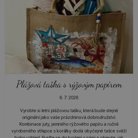
Plážová taška s rýžovým papírem
6. 7. 2026
Vyrobte si letní plážovou tašku, která bude stejně
originální jako vaše prázdninová dobrodružství.
Kombinace juty, jemného rýžového papíru a ručně
vyrobeného střapce s korálky dodá obyčejné tašce svěží
boho vzhled. Pusťte se do tvoření s námi a objevte, jak