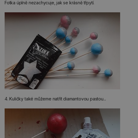
Fotka úplně nezachycuje, jak se krásně třpytí.
4. Kuličky také můžeme natřít diamantovou pastou...