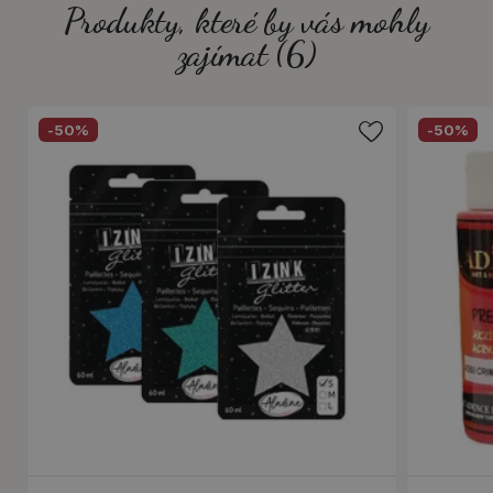
Produkty, které by vás mohly
zajímat (6)
-50%
-50%