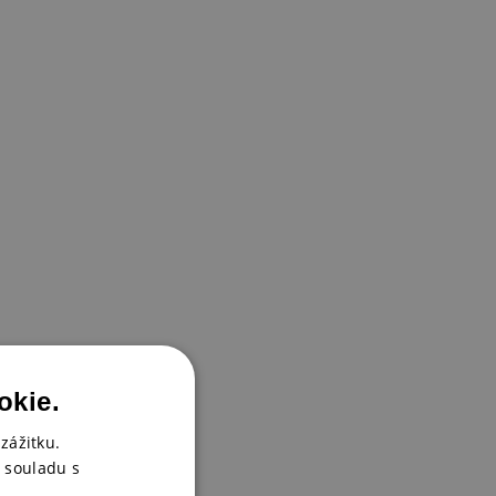
okie.
zážitku.
 souladu s