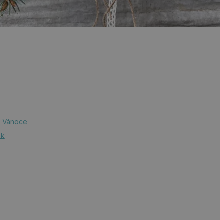
é Vánoce
ek