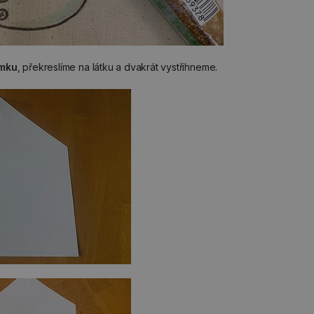
omku
, překreslíme na látku a dvakrát vystřihneme.