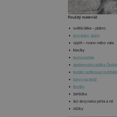
Použitý materiál:
světlá látka – plátno
provázky, stuhy
výplň – rouno nebo vata
klacíky
tavná pistole
aladinovská razítka Česk
textilní razítkovací polštář
barvy na textil
třpytky
žehlička
šicí stroj nebo jehla a nit
nůžky