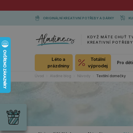
ORIGINÁLNÍ KREATIVNÍ POTŘEBY A DÁRKY
KU
KDYŽ MÁTE CHUŤ T
KREATIVNÍ POTŘEB
Léto a
Totální
Pro dět
prázdniny
výprodej
Úvod
Aladine blog
Návody
Textilní domečky
Dárky
Wrendale
Designs
Chci si vybrat
Radost pro
každou
příležitost