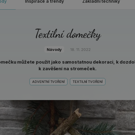
ody
Inspirace a trendy
Základní techniky
Textilní domečky
Návody
18. 11. 2022
omečku můžete použít jako samostatnou dekoraci, k dozdo
k zavěšení na stromeček.
ADVENTNÍ TVOŘENÍ
TEXTILNÍ TVOŘENÍ