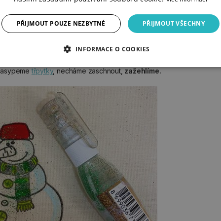
PŘIJMOUT POUZE NEZBYTNÉ
PŘIJMOUT VŠECHNY
INFORMACE O COOKIES
asypeme
třpytky
, necháme zaschnout,
zažehlíme.