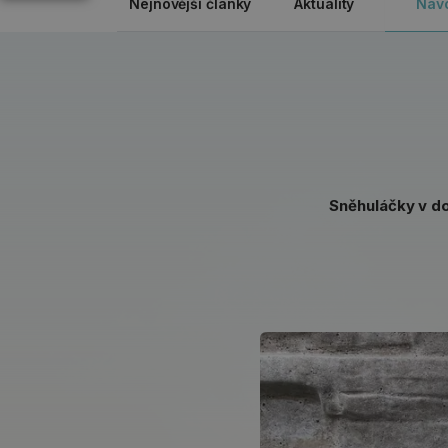
Nejnovější články
Aktuality
Náv
Sněhuláčky v d