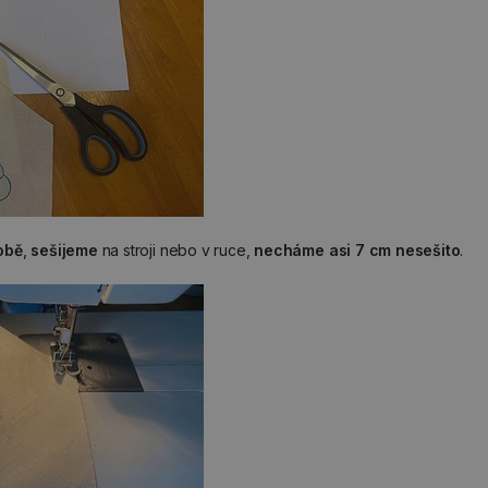
obě
,
sešijeme
na stroji nebo v ruce,
necháme asi 7 cm nesešito
.