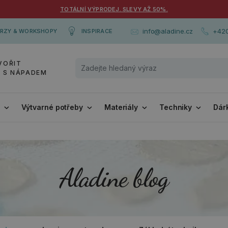
TOTÁLNÍ VÝPRODEJ. SLEVY AŽ 50%.
+420
info@aladine.cz
RZY & WORKSHOPY
INSPIRACE
VOŘIT
Y S NÁPADEM
i
Výtvarné potřeby
Materiály
Techniky
Dár
Aladine blog