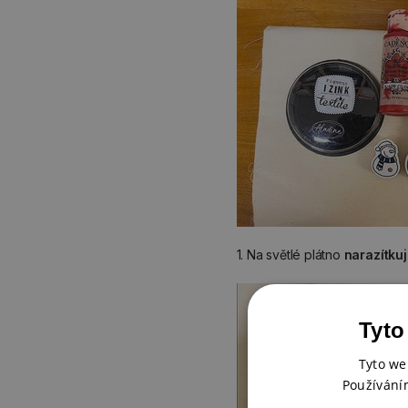
1. Na světlé plátno
narazítku
Tyto
Tyto we
Používání