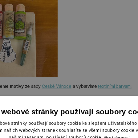
jeme motivy
ze sady
České Vánoce
a vybarvíme
textilními barvami
.
 webové stránky používají soubory co
bové stránky používají soubory cookie ke zlepšení uživatelského 
m našich webových stránek souhlasíte se všemi soubory cookie v
našimi zásadami používání souborů cookie.
Více informací