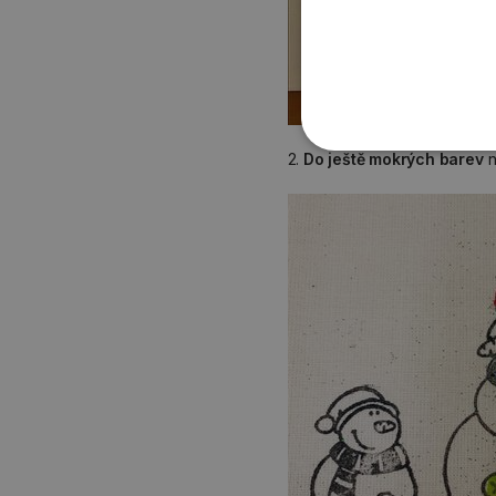
2.
Do ještě mokrých barev
n