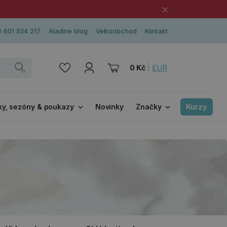
×
 601 534 217
Aladine blog
Velkoobchod
Kontakt
|
EUR
0 Kč
Kurzy
ky, sezóny & poukazy
Novinky
Značky