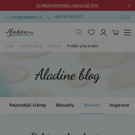
×
TOTÁLNÍ VÝPRODEJ. SLEVY AŽ 50%.
EUR
info@aladine.cz
+420 601 534 217
Úvod
Aladine blog
Návody
Polštář plný květin
Aladine blog
Nejnovější články
Aktuality
Návody
Inspirace a