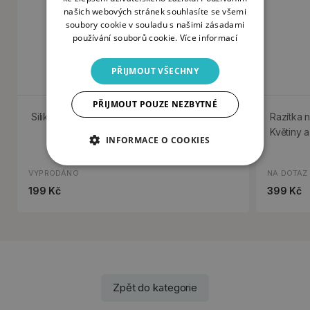
našich webových stránek souhlasíte se všemi
soubory cookie v souladu s našimi zásadami
používání souborů cookie.
Více informací
PŘIJMOUT VŠECHNY
PŘIJMOUT POUZE NEZBYTNÉ
Silikonová šablona Aladine 3D, A5 - Květiny
Razítka n
Květiny a
INFORMACE O COOKIES
VYPRODÁNO
NA DOTAZ
199 Kč
399 Kč
Zpět do kategorie