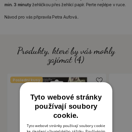
min. 3 minuty
žehličkou přes žehlicí papír. Perte nejlépe v ruce.
Návod pro vás připravila Petra Aufová..
Produkty, které by vás mohly
zajímat (4)
Poslední kusy
Tyto webové stránky
používají soubory
cookie.
Tyto webové stránky používají soubory cookie
ke zlepšení uživatelského zážitku. Používáním