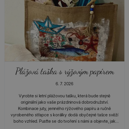
Plážová taška s rýžovým papírem
6. 7. 2026
Vyrobte si letní plážovou tašku, která bude stejně
originální jako vaše prázdninová dobrodružství.
Kombinace juty, jemného rýžového papíru a ručně
vyrobeného střapce s korálky dodá obyčejné tašce svěží
boho vzhled. Pusťte se do tvoření s námi a objevte, jak
snadno můžete vytvořit krásný a praktický doplněk na