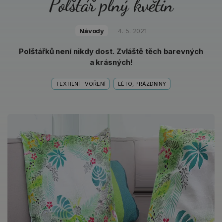
Polštář plný květin
Návody
4. 5. 2021
Polštářků není nikdy dost. Zvláště těch barevných
a krásných!
TEXTILNÍ TVOŘENÍ
LÉTO, PRÁZDNINY