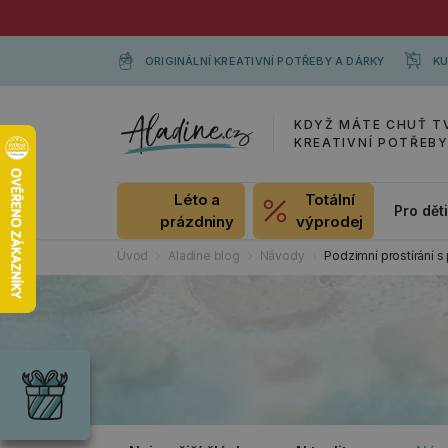
ORIGINÁLNÍ KREATIVNÍ POTŘEBY A DÁRKY
KU
KDYŽ MÁTE CHUŤ T
KREATIVNÍ POTŘEB
Léto a
Totální
Pro dět
prázdniny
výprodej
Úvod
Aladine blog
Návody
Podzimní prostírání s
Dárky
Wrendale
Designs
Chci si vybrat
Radost pro
každou
příležitost