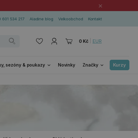
×
 601 534 217
Aladine blog
Velkoobchod
Kontakt
|
EUR
0 Kč
Kurzy
ky, sezóny & poukazy
Novinky
Značky