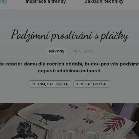
ody
Inspirace a trendy
Základní techniky
Podzimní prostírání s ptáčky
Návody
19. 9. 2021
te interiér domu dle ročních období, budou pro vás podzimn
nepostradatelnou nutností.
PODZIM, HALLOWEEN
TEXTILNÍ TVOŘENÍ