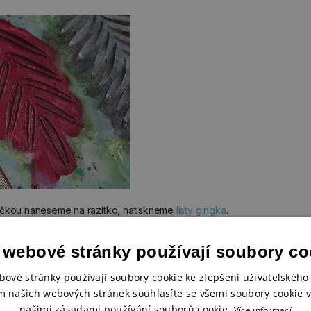
ičkou naneseme na razítko, natiskneme
listy gingka
.
 webové stránky používají soubory co
bové stránky používají soubory cookie ke zlepšení uživatelského 
m našich webových stránek souhlasíte se všemi soubory cookie v
našimi zásadami používání souborů cookie.
Více informací