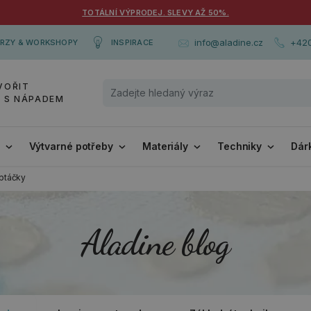
TOTÁLNÍ VÝPRODEJ. SLEVY AŽ 50%.
+420
info@aladine.cz
RZY & WORKSHOPY
INSPIRACE
VOŘIT
Y S NÁPADEM
i
Výtvarné potřeby
Materiály
Techniky
Dár
 ptáčky
Aladine blog