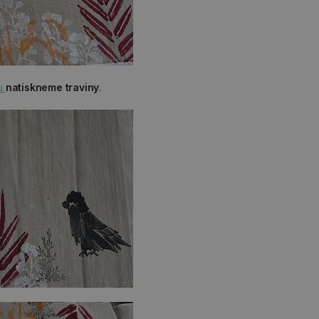
ou
natiskneme traviny
.