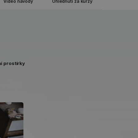
Video návody
Ohlédnutí za kurzy
í prostírky