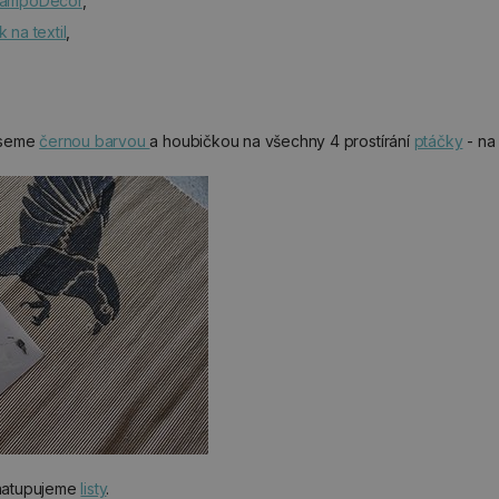
StampoDecor
,
 na textil
,
,
neseme
černou barvou
a houbičkou na všechny 4 prostírání
ptáčky
- na
atupujeme
listy
.