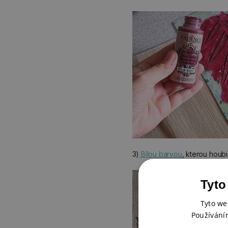
3)
Bílou barvou
, kterou houb
Tyto
Tyto we
Používání