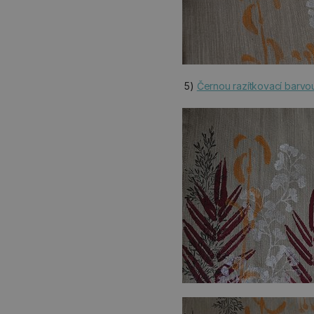
5)
Černou razítkovací barv