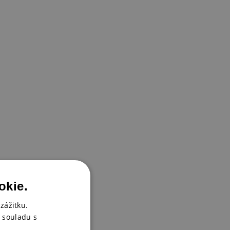
okie.
zážitku.
 souladu s