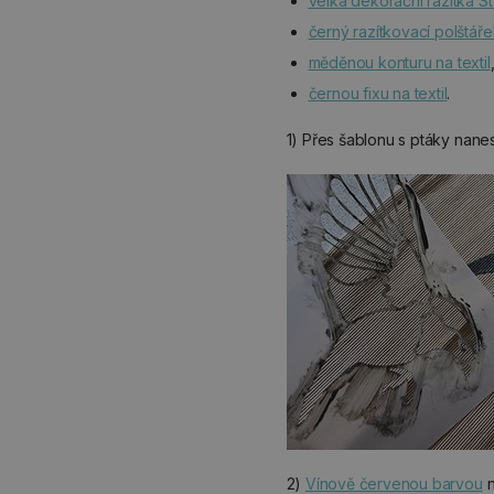
velká dekorační razítka 
černý razítkovací polštářek
měděnou konturu na textil
černou fixu na textil
.
1) Přes šablonu s ptáky na
2)
Vínově červenou barvou
n