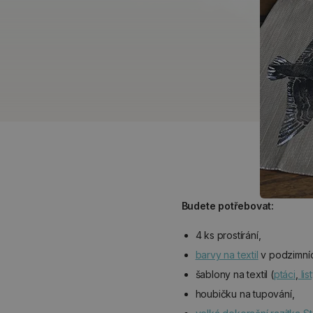
Budete potřebovat:
4 ks prostírání,
barvy na textil
v podzimní
šablony na textil (
ptáci
,
lis
houbičku na tupování,