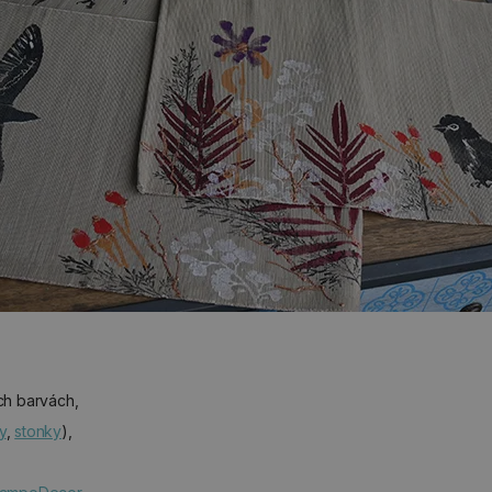
ch barvách,
ty
,
stonky
),