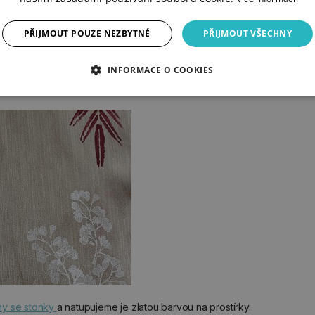
PŘIJMOUT POUZE NEZBYTNÉ
PŘIJMOUT VŠECHNY
INFORMACE O COOKIES
ny se stonky
a natupujeme je zlatou barvou na prostírky.