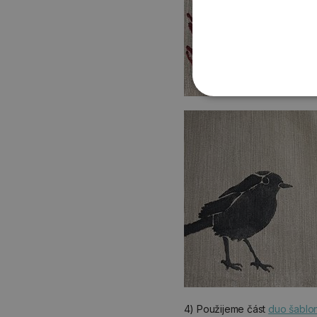
4) Použijeme část
duo šablo