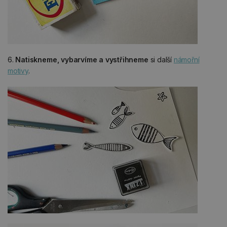
6.
Natiskneme, vybarvíme a vystřihneme
si další
námořní
motivy
.