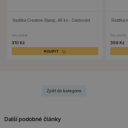
Razítka Creative Stamp, 46 ks - Cestování
Razítka n
SKLADEM
SKLADEM
310 Kč
399 Kč
KOUPIT
Zpět do kategorie
Další podobné články