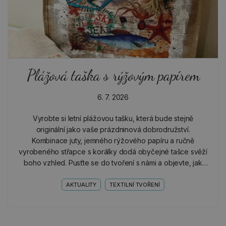
Plážová taška s rýžovým papírem
6. 7. 2026
Vyrobte si letní plážovou tašku, která bude stejně
originální jako vaše prázdninová dobrodružství.
Kombinace juty, jemného rýžového papíru a ručně
vyrobeného střapce s korálky dodá obyčejné tašce svěží
boho vzhled. Pusťte se do tvoření s námi a objevte, jak
snadno můžete vytvořit krásný a praktický doplněk na
celé…
AKTUALITY
TEXTILNÍ TVOŘENÍ