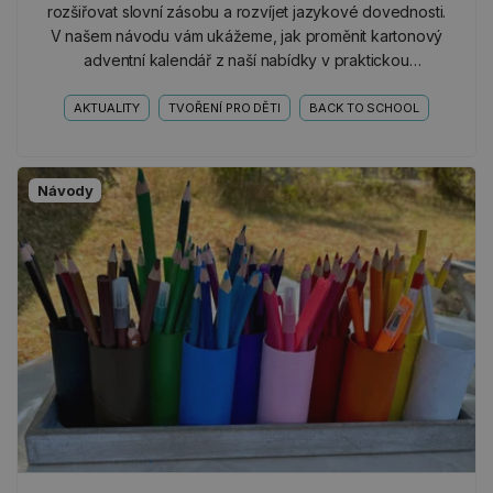
rozšiřovat slovní zásobu a rozvíjet jazykové dovednosti.
V našem návodu vám ukážeme, jak proměnit kartonový
adventní kalendář z naší nabídky v praktickou
písmenkovou komodu, která dětem zpříjemní objevování
světa…
AKTUALITY
TVOŘENÍ PRO DĚTI
BACK TO SCHOOL
Návody