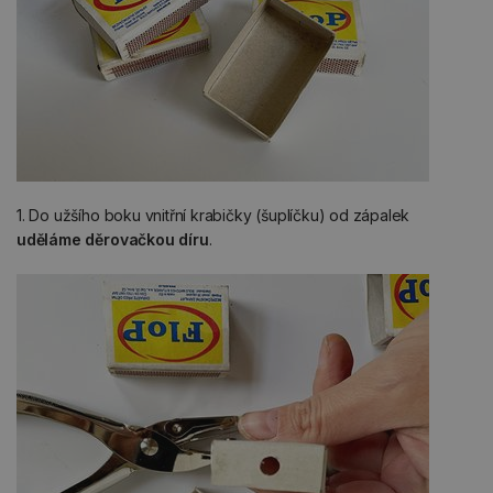
1. Do užšího boku vnitřní krabičky (šuplíčku) od zápalek
uděláme děrovačkou díru
.