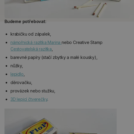
Budeme potřebovat:
krabičku od zápalek,
námořnická razítka Marina
nebo Creative Stamp
Cestovatelská razítka
,
barevné papíry (stačí zbytky a malé kousky),
nůžky,
lepidlo
,
děrovačku,
provázek nebo stužku,
3D lepicí čtverečky
.