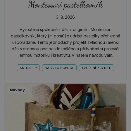
Montessori pastelkovník
3. 8. 2026
Vyrobte si společně s dětmi originální Montessori
pastelkovník, který jim pomůže udržet pastelky přehledně
uspořádané. Tento jednoduchý projekt zvládnou i menší
děti s drobnou pomocí dospělého a při tvoření si procvičí
jemnou motoriku i kreativitu. V našem návodu vám
ukážeme, že i z obyčejných roliček od toaletního…
AKTUALITY
BACK TO SCHOOL
TVOŘENÍ PRO DĚTI
Návody