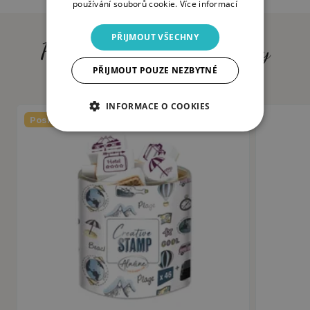
používání souborů cookie.
Více informací
PŘIJMOUT VŠECHNY
Produkty, které by vás mohly
zajímat (4)
PŘIJMOUT POUZE NEZBYTNÉ
INFORMACE O COOKIES
Poslední kusy