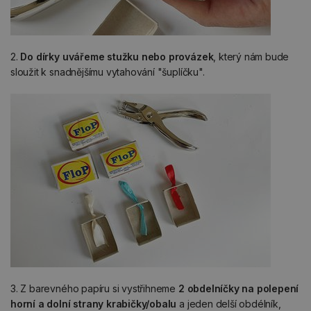
2.
Do dírky uvářeme stužku nebo provázek
, který nám bude
sloužit k snadnějšímu vytahování "šuplíčku".
3. Z barevného papíru si vystřihneme
2 obdelníčky na polepení
horní a dolní strany krabičky/obalu
a jeden delší obdélník,