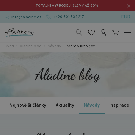
×
TOTÁLNÍ VÝPRODEJ. SLEVY AŽ 50%.
EUR
info@aladine.cz
+420 601 534 217
Úvod
Aladine blog
Návody
Moře v krabičce
Aladine blog
Nejnovější články
Aktuality
Návody
Inspirace a