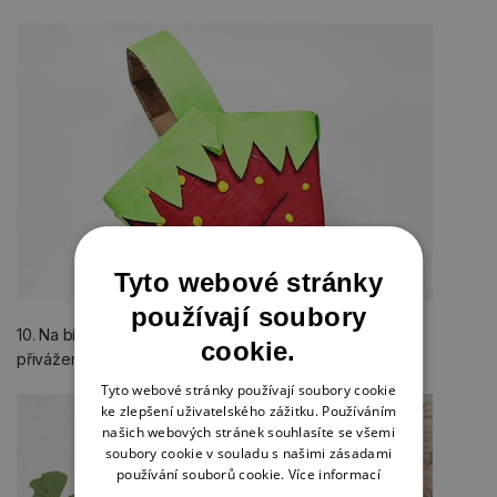
Tyto webové stránky
používají soubory
10. Na bílou čtvrtku
natiskneme visačku
, vystřihneme,
cookie.
přivážeme na ouško košíčku a
můžeme jít na jahody
.
Tyto webové stránky používají soubory cookie
ke zlepšení uživatelského zážitku. Používáním
našich webových stránek souhlasíte se všemi
soubory cookie v souladu s našimi zásadami
používání souborů cookie.
Více informací