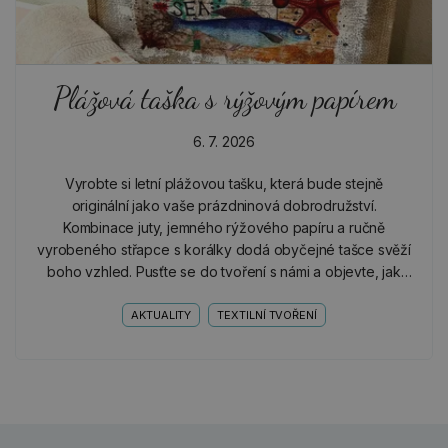
Plážová taška s rýžovým papírem
6. 7. 2026
Vyrobte si letní plážovou tašku, která bude stejně
originální jako vaše prázdninová dobrodružství.
Kombinace juty, jemného rýžového papíru a ručně
vyrobeného střapce s korálky dodá obyčejné tašce svěží
boho vzhled. Pusťte se do tvoření s námi a objevte, jak
snadno můžete vytvořit krásný a praktický doplněk na
celé…
AKTUALITY
TEXTILNÍ TVOŘENÍ