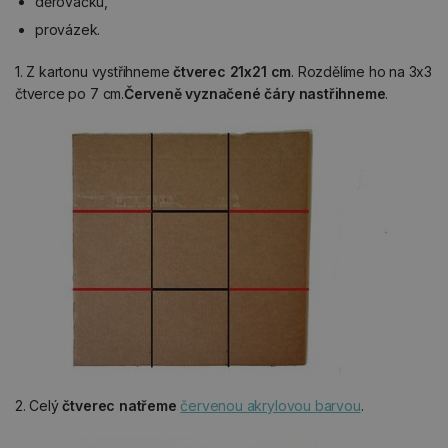
děrovačku,
provázek.
1. Z kartonu vystřihneme
čtverec 21x21 cm
. Rozdělíme ho na 3x3
čtverce po 7 cm.
Červeně vyznačené čáry nastřihneme
.
2. Celý
čtverec natřeme
červenou akrylovou barvou
.