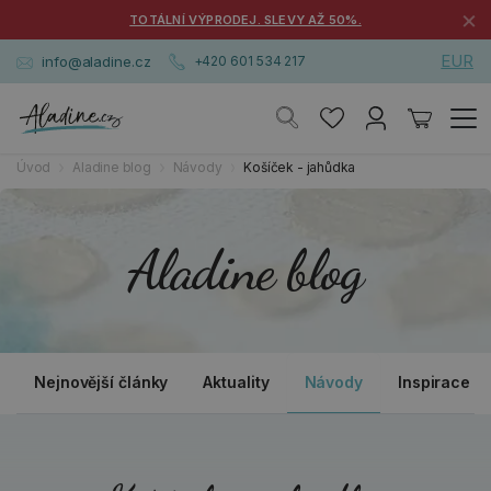
×
TOTÁLNÍ VÝPRODEJ. SLEVY AŽ 50%.
EUR
info@aladine.cz
+420 601 534 217
Úvod
Aladine blog
Návody
Košíček - jahůdka
Aladine blog
Nejnovější články
Aktuality
Návody
Inspirace a