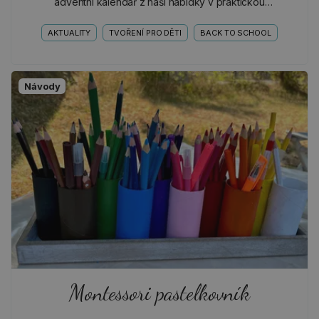
adventní kalendář z naší nabídky v praktickou
písmenkovou komodu, která dětem zpříjemní objevování
světa…
AKTUALITY
TVOŘENÍ PRO DĚTI
BACK TO SCHOOL
Návody
Montessori pastelkovník