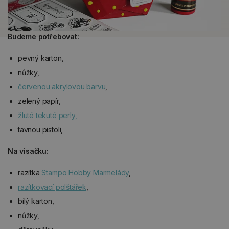
Budeme potřebovat:
pevný karton,
nůžky,
červenou akrylovou barvu
,
zelený papír,
žluté tekuté perly,
tavnou pistoli,
Na visačku:
razítka
Stampo Hobby Marmelády
,
razítkovací polštářek
,
bílý karton,
nůžky,