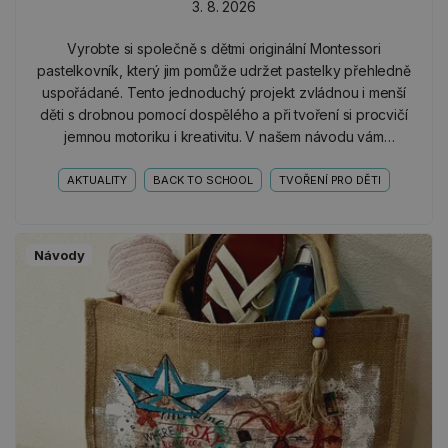
3. 8. 2026
Vyrobte si společně s dětmi originální Montessori
pastelkovník, který jim pomůže udržet pastelky přehledně
uspořádané. Tento jednoduchý projekt zvládnou i menší
děti s drobnou pomocí dospělého a při tvoření si procvičí
jemnou motoriku i kreativitu. V našem návodu vám
ukážeme, že i z obyčejných roliček od toaletního…
AKTUALITY
BACK TO SCHOOL
TVOŘENÍ PRO DĚTI
Návody