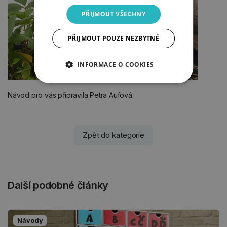
PŘIJMOUT VŠECHNY
PŘIJMOUT POUZE NEZBYTNÉ
INFORMACE O COOKIES
Návod pro vás připravila Petra Aufová.
Zpět do kategorie
Další podobné články
Návody