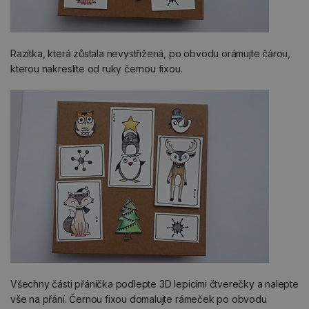
Razítka, která zůstala nevystřižená, po obvodu orámujte čárou,
kterou nakreslíte od ruky černou fixou.
Všechny části přáníčka podlepte 3D lepicími čtverečky a nalepte
vše na přání. Černou fixou domalujte rámeček po obvodu