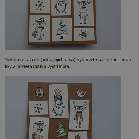
Některé z razítek (nebo jejich části) vybarvěte pastelkami nebo
fixy a některá razítka vystřihněte.