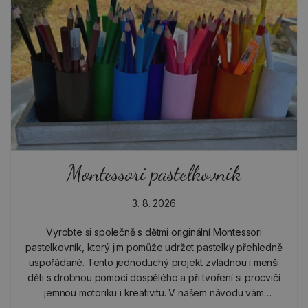
Montessori pastelkovník
3. 8. 2026
Vyrobte si společně s dětmi originální Montessori
pastelkovník, který jim pomůže udržet pastelky přehledně
uspořádané. Tento jednoduchý projekt zvládnou i menší
děti s drobnou pomocí dospělého a při tvoření si procvičí
jemnou motoriku i kreativitu. V našem návodu vám
ukážeme, že i z obyčejných roliček od toaletního…