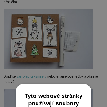
přáníčka.
Doplňte
samolepicí kamínky
nebo enamelové tečky a přání je
hotové.
Tyto webové stránky
používají soubory