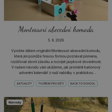
Montessori abecední komoda
5. 8. 2026
Vyrobte dětem originální Montessori abecední komodu,
která jim pomůže hravou formou poznávat písmena,
rozšiřovat slovní zásobu a rozvíjet jazykové dovednosti.
V našem návodu vám ukážeme, jak proměnit kartonový
adventní kalendář z naší nabídky v praktickou
písmenkovou komodu, která dětem zpříjemní objevování
světa…
AKTUALITY
TVOŘENÍ PRO DĚTI
BACK TO SCHOOL
Návody