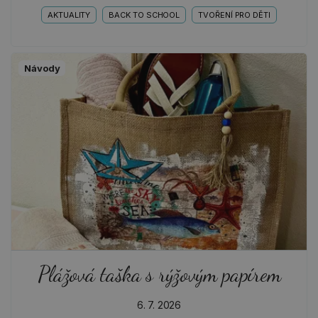
AKTUALITY
BACK TO SCHOOL
TVOŘENÍ PRO DĚTI
Návody
Plážová taška s rýžovým papírem
6. 7. 2026