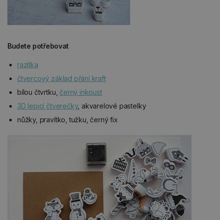
Budete potřebovat
razítka
čtvercový základ přání kraft
bílou čtvrtku,
černý inkoust
3D lepicí čtverečky
, akvarelové pastelky
nůžky, pravítko, tužku, černý fix