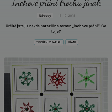
Inchové přání trochu jinak
Návody
18. 10. 2018
Určitě jste již někde narazili na termín „inchové přání“. Co
to je?
TVOŘENÍ Z PAPÍRU
PŘÁNÍ