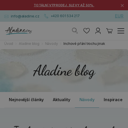
×
TOTÁLNÍ VÝPRODEJ. SLEVY AŽ 50%.
EUR
info@aladine.cz
+420 601 534 217
Úvod
Aladine blog
Návody
Inchové přání trochu jinak
Aladine blog
Nejnovější články
Aktuality
Návody
Inspirace a