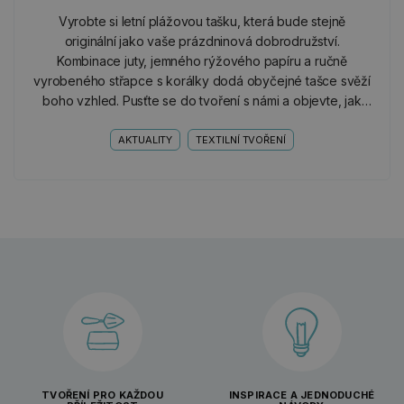
Vyrobte si letní plážovou tašku, která bude stejně
originální jako vaše prázdninová dobrodružství.
Kombinace juty, jemného rýžového papíru a ručně
vyrobeného střapce s korálky dodá obyčejné tašce svěží
boho vzhled. Pusťte se do tvoření s námi a objevte, jak
snadno můžete vytvořit krásný a praktický doplněk na
celé…
AKTUALITY
TEXTILNÍ TVOŘENÍ
TVOŘENÍ PRO KAŽDOU
INSPIRACE A JEDNODUCHÉ