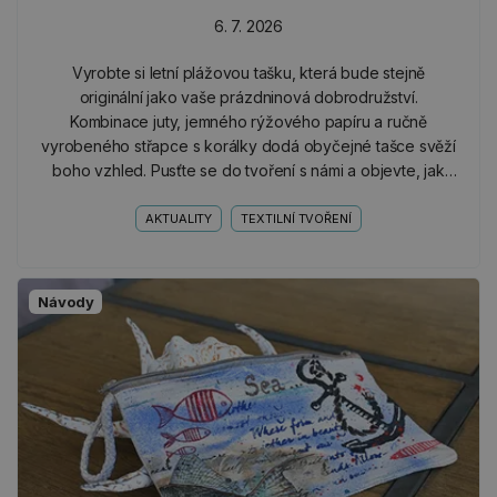
6. 7. 2026
Vyrobte si letní plážovou tašku, která bude stejně
originální jako vaše prázdninová dobrodružství.
Kombinace juty, jemného rýžového papíru a ručně
vyrobeného střapce s korálky dodá obyčejné tašce svěží
boho vzhled. Pusťte se do tvoření s námi a objevte, jak
snadno můžete vytvořit krásný a praktický doplněk na
celé…
AKTUALITY
TEXTILNÍ TVOŘENÍ
Návody