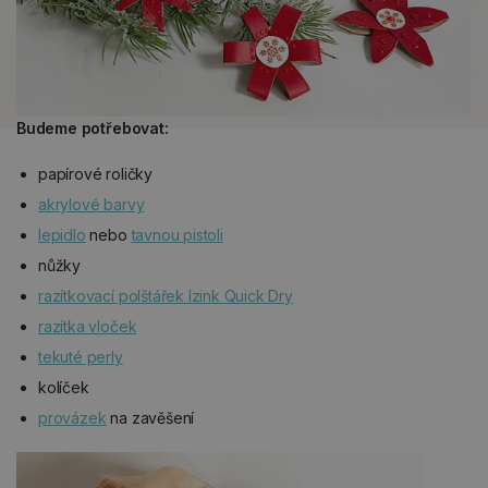
Budeme potřebovat:
papírové roličky
akrylové barvy
lepidlo
nebo
tavnou pistoli
nůžky
razítkovací polštářek Izink Quick Dry
razítka vloček
tekuté perly
kolíček
provázek
na zavěšení