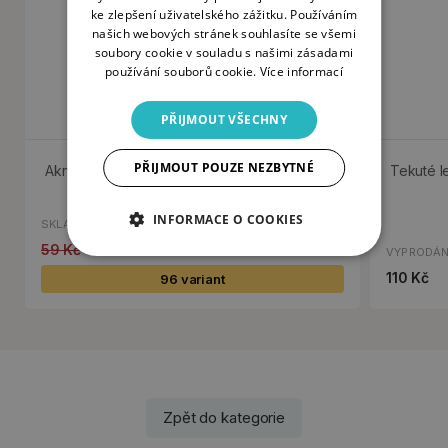
ke zlepšení uživatelského zážitku. Používáním
našich webových stránek souhlasíte se všemi
soubory cookie v souladu s našimi zásadami
používání souborů cookie.
Více informací
PŘIJMOUT VŠECHNY
PŘIJMOUT POUZE NEZBYTNÉ
Akrylová barva Cadence Premium, 70 ml
Tekuté le
INFORMACE O COOKIES
SKLADEM
59 Kč
30 Kč
VYPRODÁ
110 Kč
96 variant
Zpět do kategorie