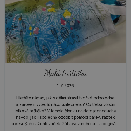
Malá taštička
1. 7. 2026
Hledáte nápad, jak s dětmi strávit tvořivé odpoledne
a zároveň vytvořit něco užitečného? Co třeba vlastní
látková taštička? V tomhle článku najdete jednoduchý
návod, jak ji společně ozdobit pomocí barev, razítek
a veselých nažehlovaček. Zábava zaručena – a originální
výsledek taky!