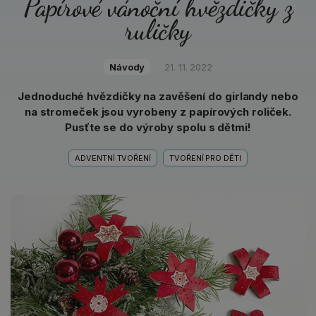
Papírové vánoční hvězdičky z
ruličky
Návody
21. 11. 2022
Jednoduché hvězdičky na zavěšení do girlandy nebo
na stromeček jsou vyrobeny z papírových roliček.
Pusťte se do výroby spolu s dětmi!
ADVENTNÍ TVOŘENÍ
TVOŘENÍ PRO DĚTI