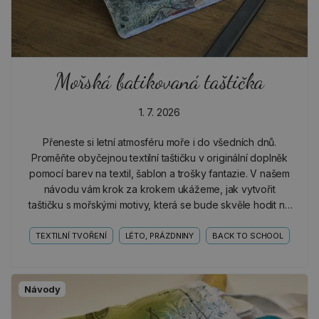
Mořská batikovaná taštička
1. 7. 2026
Přeneste si letní atmosféru moře i do všedních dnů.
Proměňte obyčejnou textilní taštičku v originální doplněk
pomocí barev na textil, šablon a trošky fantazie. V našem
návodu vám krok za krokem ukážeme, jak vytvořit
taštičku s mořskými motivy, která se bude skvěle hodit na
kosmetiku, pastelky i další drobnosti.
TEXTILNÍ TVOŘENÍ
LÉTO, PRÁZDNINY
BACK TO SCHOOL
Návody