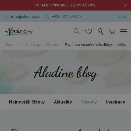
×
TOTÁLNÍ VÝPRODEJ. SLEVY AŽ 50%.
EUR
info@aladine.cz
+420 601 534 217
Úvod
Aladine blog
Návody
Papírové vánoční hvězdičky z ruličky
Aladine blog
Nejnovější články
Aktuality
Návody
Inspirace a