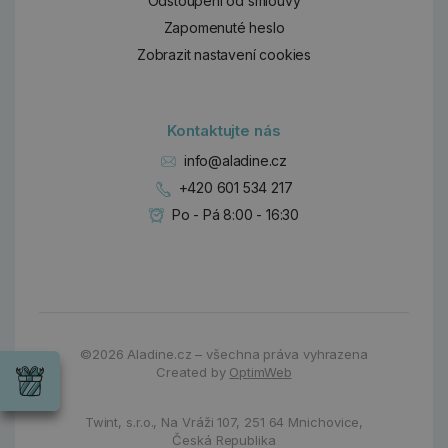
Odstoupení od smlouvy
Zapomenuté heslo
Zobrazit nastavení cookies
Kontaktujte nás
info@aladine.cz
+420 601 534 217
Po - Pá 8:00 - 16:30
Dárky
©2026
Aladine.cz – všechna práva vyhrazena
Wrendale
Created by
OptimWeb
Designs
Chci si vybrat
Radost pro
každou
Twint, s.r.o.,
Na Vráži 107
,
251 64 Mnichovice,
příležitost
Česká Republika