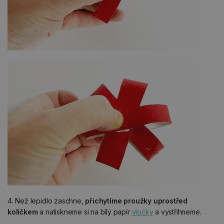
4. Než lepidlo zaschne,
přichytíme proužky uprostřed
kolíčkem
a natiskneme si na bílý papír
vločky
a vystřihneme.