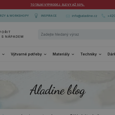
TOTÁLNÍ VÝPRODEJ. SLEVY AŽ 50%.
+420
info@aladine.cz
RZY & WORKSHOPY
INSPIRACE
VOŘIT
Y S NÁPADEM
i
Výtvarné potřeby
Materiály
Techniky
Dár
Aladine blog