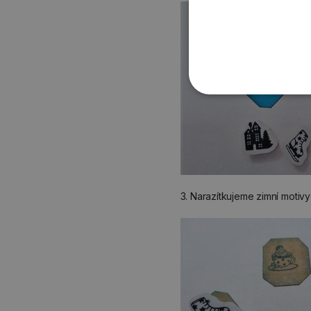
3. Narazítkujeme zimní motiv