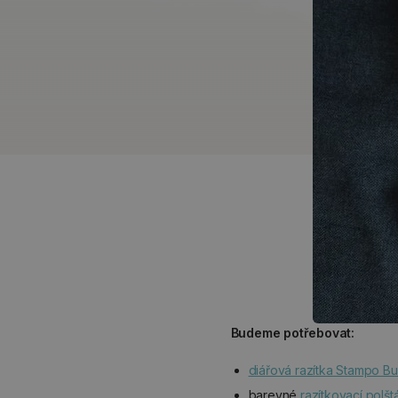
Budeme potřebovat:
diářová razítka Stampo Bul
barevné
razítkovací polšt