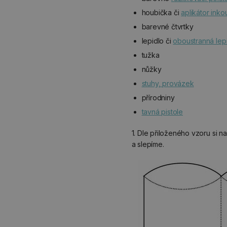
houbička či
aplikátor inko
barevné čtvrtky
lepidlo či
oboustranná lep
tužka
nůžky
stuhy, provázek
přírodniny
tavná pistole
1. Dle přiloženého vzoru si 
a slepíme.