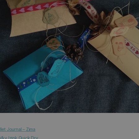
let Journal – Zima
ářky Izink Quick Dry