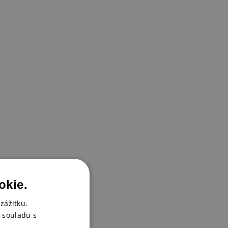
okie.
zážitku.
 razítkovacího polštářku.
 souladu s