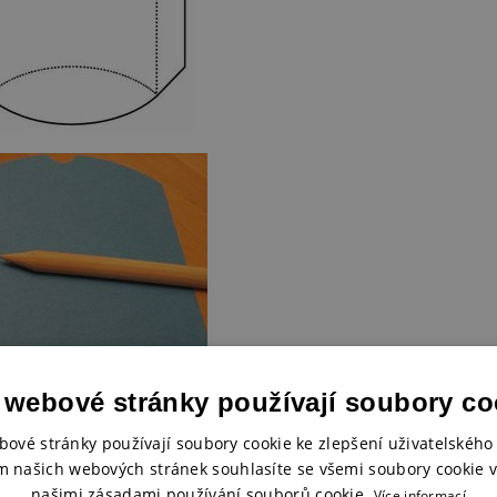
 webové stránky používají soubory co
bové stránky používají soubory cookie ke zlepšení uživatelského 
élníčky, jejichž hrany houbičkou/aplikátorem inkoustu zabarvíme pomocí
m našich webových stránek souhlasíte se všemi soubory cookie v
našimi zásadami používání souborů cookie.
Více informací