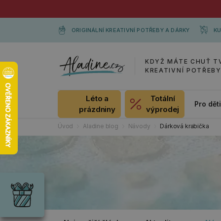
ORIGINÁLNÍ KREATIVNÍ POTŘEBY A DÁRKY
KU
KDYŽ MÁTE CHUŤ T
KREATIVNÍ POTŘEB
Léto a
Totální
Pro dět
prázdniny
výprodej
Úvod
Aladine blog
Návody
Dárková krabička
Dárky
Wrendale
Designs
Chci si vybrat
Radost pro
každou
příležitost