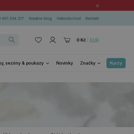
×
 601 534 217
Aladine blog
Velkoobchod
Kontakt
|
EUR
0 Kč
Kurzy
ky, sezóny & poukazy
Novinky
Značky