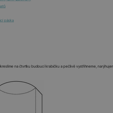
ustů
icí páska
nakreslíme na čtvrtku budoucí krabičku a pečlivě vystřihneme, narýhuj