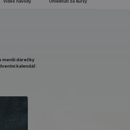
Video návody
Ohlédnutí za kurzy
na menší dárečky
dventní kalendář.