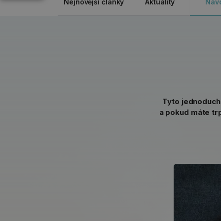
Nejnovější články
Aktuality
Náv
Tyto jednoduché
a pokud máte trp