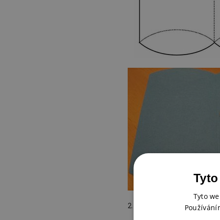
Tyto
Tyto we
2. Vystřihneme tři, čtyři obd
Používání