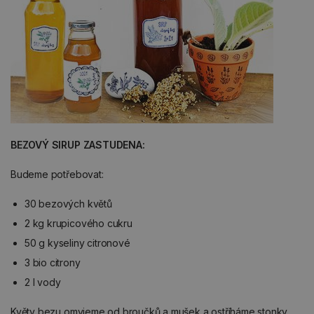
BEZOVÝ SIRUP ZASTUDENA:
Budeme potřebovat:
30 bezových květů
2 kg krupicového cukru
50 g kyseliny citronové
3 bio citrony
2 l vody
Květy bezu omyjeme od broučků a mušek a ostříháme stonky.