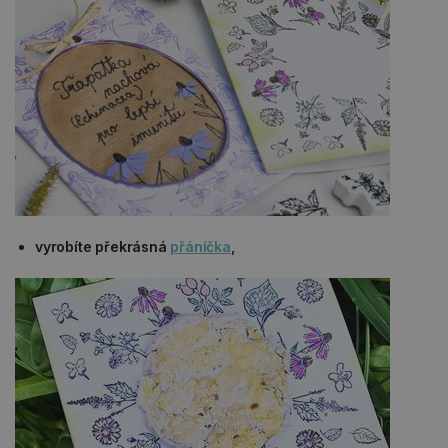
vyrobíte překrásná
přáníčka
,