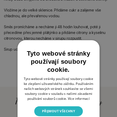
Vložíme je do velké sklenice. Přidáme cukr a zalijeme vše
chladnou, ale převařenou vodou.
Směs promícháme a necháme ji 48 hodin louhovat, poté ji
přecedíme přes jemné plátýnko a přidáme citrony a kyselinu
citronovou, kterou necháme v sirupu rozpustit.
Sirup uchovávejte na tmavém místě.
Tyto webové stránky
používají soubory
cookie.
Tyto webové stránky používají soubory cookie
ke zlepšení uživatelského zážitku. Používáním
našich webových stránek souhlasíte se všemi
soubory cookie v souladu s našimi zásadami
Produkty, které by vás mohly
používání souborů cookie.
Více informací
zajímat (1)
PŘIJMOUT VŠECHNY