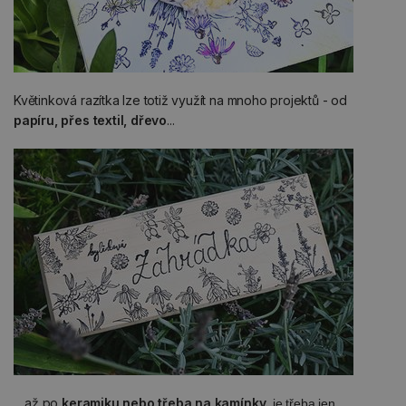
Květinková razítka lze totiž využít na mnoho projektů - od
papíru, přes textil, dřevo
...
... až po
keramiku nebo třeba na kamínky
,
je třeba jen