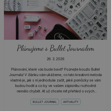
Plánujeme s Bullet Journalem
26. 3. 2026
Plánování, které vás bude bavit? Poznejte kouzlo Bullet
Journalu! V článku vám ukážeme, co tato kreativní metoda
vlastně je, jak s ní jednoduše začít, jaké pomůcky se vám
budou hodit a co by ve vašem zápisníku rozhodně
nemělo chybět. Ať už chcete mít přehled o svých
povinnostech nebo si jen udělat radost tvořením,…
BULLET JOURNAL
AKTUALITY