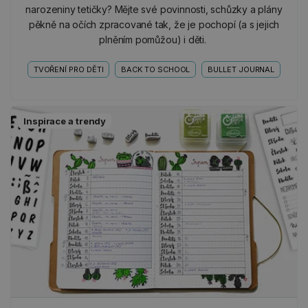
narozeniny tetičky? Mějte své povinnosti, schůzky a plány
pěkně na očích zpracované tak, že je pochopí (a s jejich
plněním pomůžou) i děti.
TVOŘENÍ PRO DĚTI
BACK TO SCHOOL
BULLET JOURNAL
Inspirace a trendy