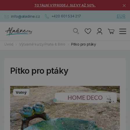
×
TOTÁLNÍ VÝPRODEJ. SLEVY AŽ 50%.
EUR
info@aladine.cz
+420 601 534 217
Úvod
Výtvarné kurzy Praha & Brno
Pítko pro ptáky
Pítko pro ptáky
Volný