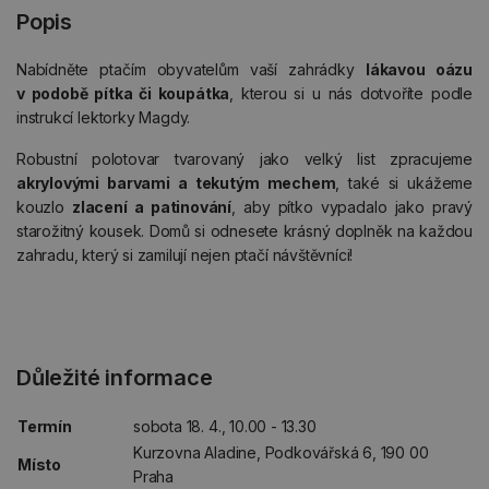
Popis
Nabídněte ptačím obyvatelům vaší zahrádky
lákavou oázu
v podobě pítka či koupátka
, kterou si u nás dotvoříte podle
instrukcí lektorky Magdy.
Robustní polotovar tvarovaný jako velký list zpracujeme
akrylovými barvami a tekutým mechem
, také si ukážeme
kouzlo
zlacení a patinování
, aby pítko vypadalo jako pravý
starožitný kousek. Domů si odnesete krásný doplněk na každou
zahradu, který si zamilují nejen ptačí návštěvníci!
Důležité informace
Termín
sobota 18. 4., 10.00 - 13.30
Kurzovna Aladine, Podkovářská 6, 190 00
Místo
Praha