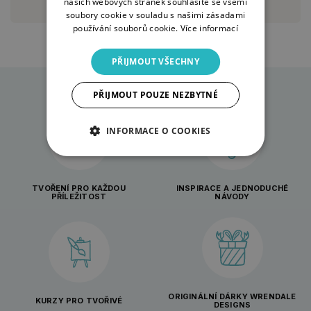
našich webových stránek souhlasíte se všemi
soubory cookie v souladu s našimi zásadami
používání souborů cookie.
Více informací
PŘIJMOUT VŠECHNY
PŘIJMOUT POUZE NEZBYTNÉ
INFORMACE O COOKIES
TVOŘENÍ PRO KAŽDOU
INSPIRACE A JEDNODUCHÉ
PŘÍLEŽITOST
NÁVODY
ORIGINÁLNÍ DÁRKY WRENDALE
KURZY PRO TVOŘIVÉ
DESIGNS