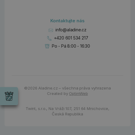
Kontaktujte nás
info@aladine.cz
+420 601 534 217
Po - Pá 8:00 - 16:30
Dárky
Wrendale
©2026
Aladine.cz – všechna práva vyhrazena
Designs
Created by
OptimWeb
Chci si vybrat
Radost pro
každou
Twint, s.r.o.,
Na Vráži 107
,
251 64 Mnichovice,
příležitost
Česká Republika