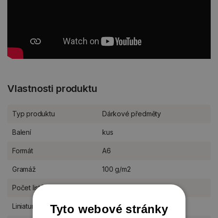
Vlastnosti produktu
Typ produktu
Dárkové předměty
Balení
kus
Formát
A6
Gramáž
100 g/m2
Počet listů
48 listů
Liniatura bloků
linkovaný
Tyto webové stránky