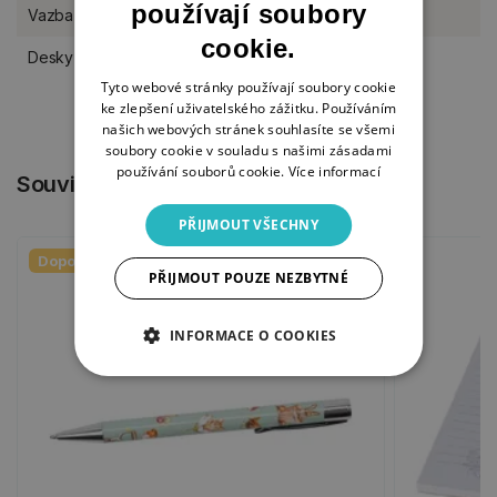
používají soubory
Vazba
lepená
cookie.
Desky
měkké
Tyto webové stránky používají soubory cookie
ke zlepšení uživatelského zážitku. Používáním
našich webových stránek souhlasíte se všemi
soubory cookie v souladu s našimi zásadami
používání souborů cookie.
Více informací
Související produkty
PŘIJMOUT VŠECHNY
Doporučujeme
PŘIJMOUT POUZE NEZBYTNÉ
INFORMACE O COOKIES