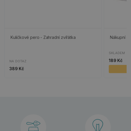
Kuličkové pero - Zahradní zvířátka
Nákupní se
SKLADEM
189 Kč
NA DOTAZ
389 Kč