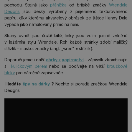
pochodu. Stejně jako
přáníčka
od britské značky
Wrendale
Designs
jsou desky vyrobeny z příjemného texturovaného
papíru, díky kterému akvarelový obrázek ze štětce Hanny Dale
vypadá jako namalovaný přímo na něm.
Strany uvnitř jsou
čistě bílé
, linky jsou velmi jemně zvlněné
v ležérním stylu Wrendale. Roh každé stránky zdobí maličký
střízlík – maskot značky (angl. „wren“ = střízlík).
Doporučujeme i další
dárky z papírnictví
– zápisník zkombinujte
s
kuličkovým perem
nebo se podívejte na větší
kroužkové
bloky
pro náročné zapisovače.
Hledáte
tipy na dárky
?
Nechte si poradit značkou Wrendale
Designs: