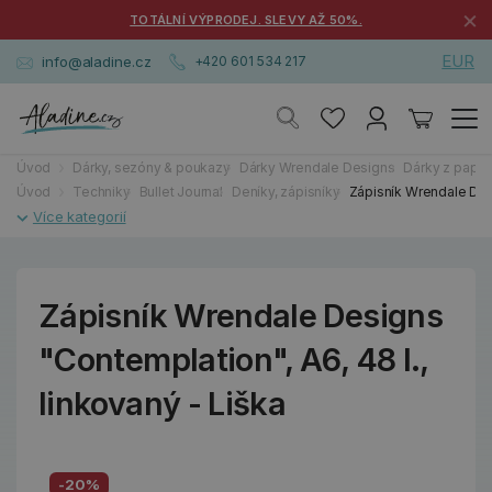
×
TOTÁLNÍ VÝPRODEJ. SLEVY AŽ 50%.
EUR
info@aladine.cz
+420 601 534 217
Úvod
Dárky, sezóny & poukazy
Dárky Wrendale Designs
Dárky z papírn
Úvod
Techniky
Bullet Journal
Deníky, zápisníky
Zápisník Wrendale Desi
Zápisník Wrendale Designs
"Contemplation", A6, 48 l.,
linkovaný - Liška
-20%