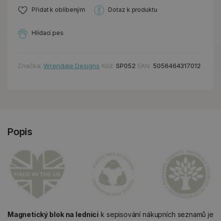
Přidat k oblíbeným
Dotaz k produktu
Hlídací pes
Značka:
Wrendale Designs
Kód:
SP052
EAN:
5056464317012
Popis
Magnetický blok na lednici
k sepisování nákupních seznamů je