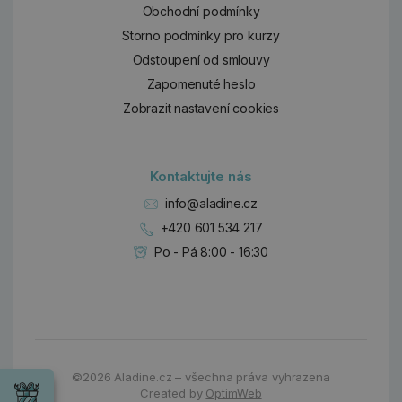
Obchodní podmínky
Storno podmínky pro kurzy
Odstoupení od smlouvy
Zapomenuté heslo
Zobrazit nastavení cookies
Kontaktujte nás
info@aladine.cz
+420 601 534 217
Po - Pá 8:00 - 16:30
Dárky
Wrendale
©2026
Aladine.cz – všechna práva vyhrazena
Designs
Created by
OptimWeb
Chci si vybrat