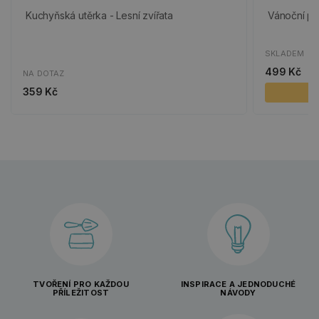
Kuchyňská utěrka - Lesní zvířata
Vánoční por
SKLADEM
499 Kč
NA DOTAZ
359 Kč
TVOŘENÍ PRO KAŽDOU
INSPIRACE A JEDNODUCHÉ
PŘÍLEŽITOST
NÁVODY