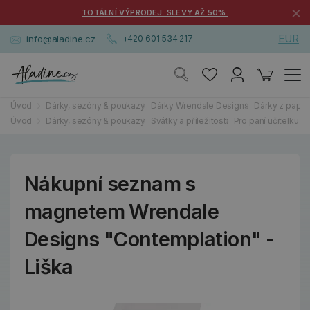
×
TOTÁLNÍ VÝPRODEJ. SLEVY AŽ 50%.
EUR
info@aladine.cz
+420 601 534 217
Úvod
Dárky, sezóny & poukazy
Dárky Wrendale Designs
Dárky z papírn
Úvod
Dárky, sezóny & poukazy
Svátky a příležitosti
Pro paní učitelku a 
Nákupní seznam s
magnetem Wrendale
Designs "Contemplation" -
Liška