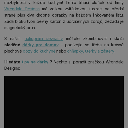
nezbytností v každé kuchyni! Tento trhací bloček od firmy
Wrendale Designs
má velkou zvířátkovou ilustraci na přední
straně plus dva drobné obrázky na každém linkovaném listu.
Záda bloku tvoří pevný karton z udržitelných zdrojů, zezadu je
magnetický pruh.
S našimi
nákupními seznamy
můžete zkombinovat i
další
sladěné
dárky pro domov
– podívejte se třeba na krásné
plechové
dózy do kuchyně
nebo
chňapky, utěrky a zástěry
.
Hledáte
tipy na dárky
?
Nechte si poradit značkou Wrendale
Designs: