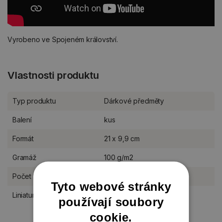
Vyrobeno ve Spojeném království.
Vlastnosti produktu
Typ produktu
Dárkové předměty
Balení
kus
Formát
21 x 9,9 cm
Gramáž
100 g/m2
Počet listů
50 listů
Tyto webové stránky
Liniatura bloků
linkovaný
používají soubory
cookie.