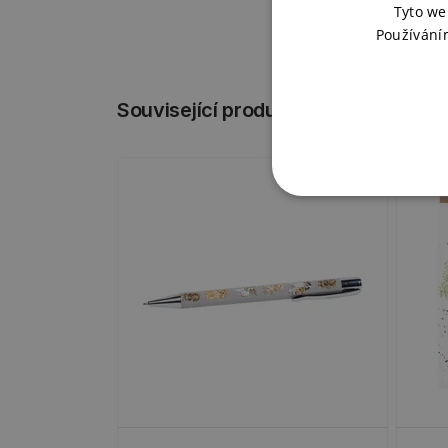
Tyto we
Používání
Související produkty