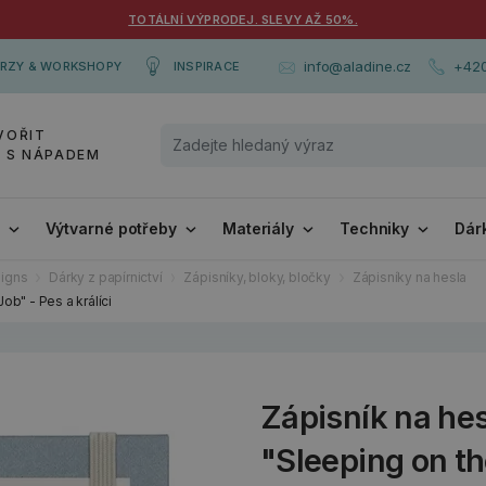
TOTÁLNÍ VÝPRODEJ. SLEVY AŽ 50%.
+420
info@aladine.cz
RZY & WORKSHOPY
INSPIRACE
VOŘIT
Y S NÁPADEM
i
Výtvarné potřeby
Materiály
Techniky
Dár
igns
Dárky z papírnictví
Zápisníky, bloky, bločky
Zápisníky na hesla
b" - Pes a králíci
Zápisník na he
"Sleeping on the