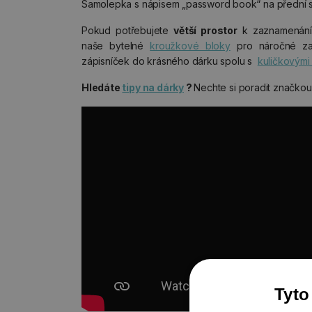
Samolepka s nápisem „password book“ na přední st
Pokud potřebujete
větší prostor
k zaznamenání d
naše bytelné
kroužkové bloky
pro náročné za
zápisníček do krásného dárku spolu s
kuličkovými
Hledáte
tipy na dárky
?
Nechte si poradit značko
Tyto