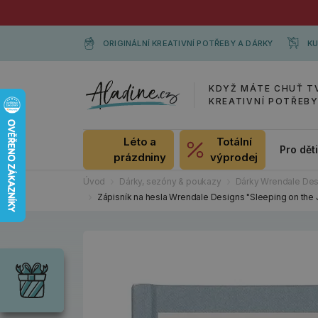
ORIGINÁLNÍ KREATIVNÍ POTŘEBY A DÁRKY
KU
KDYŽ MÁTE CHUŤ T
KREATIVNÍ POTŘEB
Léto a
Totální
Pro dět
prázdniny
výprodej
Úvod
Dárky, sezóny & poukazy
Dárky Wrendale Des
Zápisník na hesla Wrendale Designs "Sleeping on the Jo
Dárky
Wrendale
Designs
Chci si vybrat
Radost pro
každou
příležitost