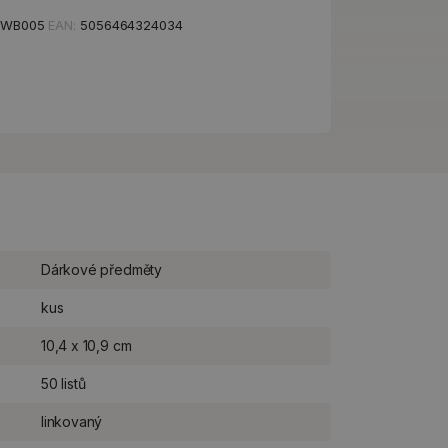
PWB005
EAN:
5056464324034
Dárkové předměty
kus
10,4 x 10,9 cm
50 listů
linkovaný