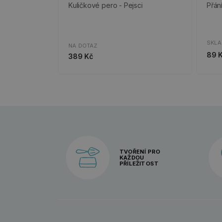
Kuličkové pero - Pejsci
Přání
SKL
NA DOTAZ
89 
389 Kč
TVOŘENÍ PRO
KAŽDOU
PŘÍLEŽITOST