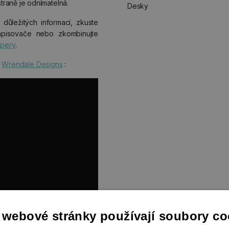
raně je odnímatelná.
Desky
ůležitých informací, zkuste
pisovače nebo zkombinujte
 pery
.
u
Wrendale Designs
:
 webové stránky používají soubory co