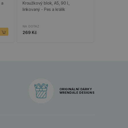
 a
Kroužkový blok, A5, 90 l.,
linkovaný - Pes a králík
NA DOTAZ
269 Kč
ORIGINÁLNÍ DÁRKY
WRENDALE DESIGNS