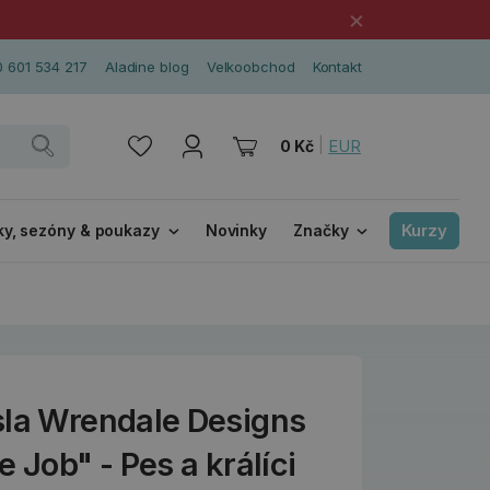
×
 601 534 217
Aladine blog
Velkoobchod
Kontakt
|
EUR
0 Kč
Kurzy
ky, sezóny & poukazy
Novinky
Značky
sla Wrendale Designs
 Job" - Pes a králíci