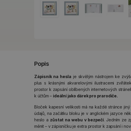
Popis
Zápisník na hesla
je skvělým nástrojem ke zvýše
plus s krásnými akvarelovými ilustracemi zvířáte
prostor k zapsání oblíbených internetových stráne
k účtům –
ideální jako dárek pro prarodiče.
Bloček kapesní velikosti má na každé stránce jiný
údajů, na začátku bloku je v anglickém jazyce někol
heslo a
zůstat na webu v bezpečí
. Jedním ze z
měnit – v zápisníčku je extra prostor k zapsání i no