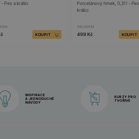
 - Pes a králíci
Porcelánový hrnek, 0,31 l - Pes
králíci
ADEM
SKLADEM
Kč
499 Kč
KOUPIT
KOUPIT
INSPIRACE
KURZY PRO
A JEDNODUCHÉ
TVOŘIVÉ
NÁVODY