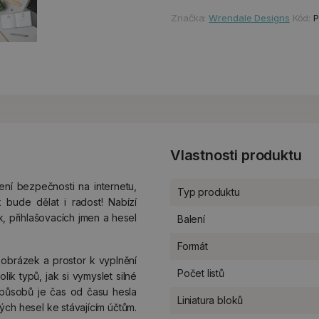
Značka:
Wrendale Designs
Kód:
Vlastnosti produktu
ní bezpečnosti na internetu,
Typ produktu
k bude dělat i radost! Nabízí
k, přihlašovacích jmen a hesel
Balení
Formát
 obrázek a prostor k vyplnění
Počet listů
ik typů, jak si vymyslet silné
působů je čas od času hesla
Liniatura bloků
vých hesel ke stávajícím účtům.