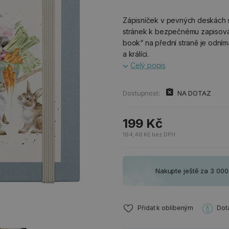
Zápisníček v pevných deskách s
stránek k bezpečnému zapisová
book“ na přední straně je odním
a králíci.
Celý popis
Dostupnost:
NA DOTAZ
199 Kč
164,46 Kč bez DPH
Nakupte ještě za 3 00
Přidat k oblíbeným
Dot