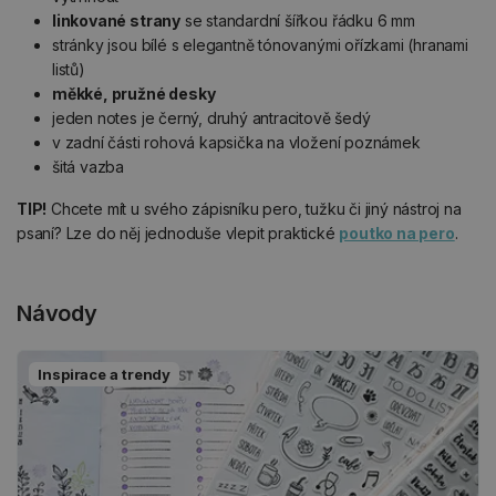
linkované strany
se standardní šířkou řádku 6 mm
stránky jsou bílé s elegantně tónovanými ořízkami (hranami
listů)
měkké, pružné desky
jeden notes je černý, druhý antracitově šedý
v zadní části rohová kapsička na vložení poznámek
šitá vazba
TIP!
Chcete mít u svého zápisníku pero, tužku či jiný nástroj na
psaní? Lze do něj jednoduše vlepit praktické
poutko na pero
.
Návody
Inspirace a trendy