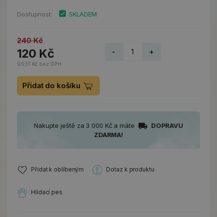
Dostupnost:
SKLADEM
240 Kč
120 Kč
-
+
99,17 Kč bez DPH
Přidat do košíku
Nakupte ještě za 3 000 Kč a máte
DOPRAVU
ZDARMA!
Přidat k oblíbeným
Dotaz k produktu
Hlídací pes