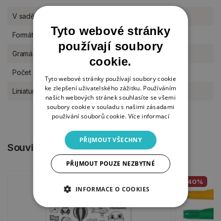
V sadě
2 kusy
Tyto webové stránky
Formát
A6
používají soubory
Gramáž
80 g/m2
cookie.
Počet listů
64 listů
Tyto webové stránky používají soubory cookie
ke zlepšení uživatelského zážitku. Používáním
Liniatura bloků
linkovaný
našich webových stránek souhlasíte se všemi
soubory cookie v souladu s našimi zásadami
používání souborů cookie.
Více informací
PŘIJMOUT VŠECHNY
Související produkty
PŘIJMOUT POUZE NEZBYTNÉ
-40%
INFORMACE O COOKIES