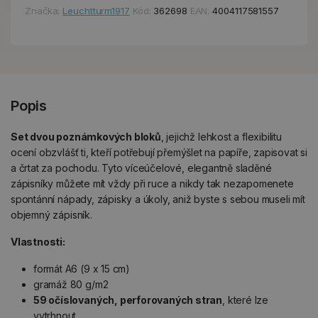
Značka:
Leuchtturm1917
Kód:
362698
EAN:
4004117581557
Popis
Set dvou poznámkových bloků
, jejichž lehkost a flexibilitu
ocení obzvlášť ti, kteří potřebují přemýšlet na papíře, zapisovat si
a črtat za pochodu. Tyto víceúčelové, elegantně sladěné
zápisníky můžete mít vždy při ruce a nikdy tak nezapomenete
spontánní nápady, zápisky a úkoly, aniž byste s sebou museli mít
objemný zápisník.
Vlastnosti:
formát A6 (9 x 15 cm)
gramáž 80 g/m2
59 očíslovaných, perforovaných stran
, které lze
vytrhnout