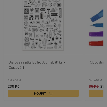
Diářová razítka Bullet Journal, 81 ks -
Oboustran
Cestování
SKLADEM
SKLADEM
239 Kč
39 Kč
23 
KOUPIT