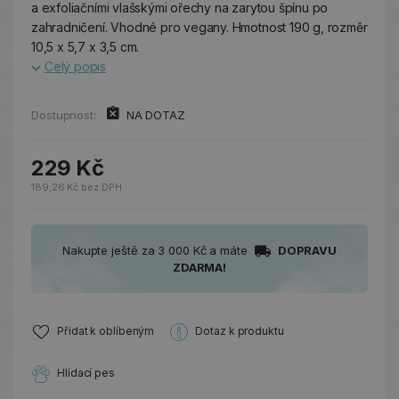
a exfoliačními vlašskými ořechy na zarytou špínu po
zahradničení. Vhodné pro vegany. Hmotnost 190 g, rozměr
10,5 x 5,7 x 3,5 cm.
Celý popis
Dostupnost:
NA DOTAZ
229 Kč
189,26 Kč bez DPH
Nakupte ještě za 3 000 Kč a máte
DOPRAVU
ZDARMA!
Přidat k oblíbeným
Dotaz k produktu
Hlídací pes