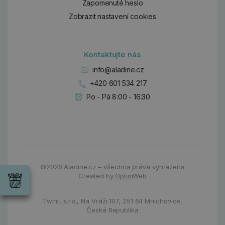
Zapomenuté heslo
Zobrazit nastavení cookies
Kontaktujte nás
info@aladine.cz
+420 601 534 217
Po - Pá 8:00 - 16:30
Dárky
©2026
Aladine.cz – všechna práva vyhrazena
Wrendale
Created by
OptimWeb
Designs
Chci si vybrat
Radost pro
každou
Twint, s.r.o.,
Na Vráži 107
,
251 64 Mnichovice,
příležitost
Česká Republika