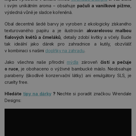
i svým unikátním aroma – obsahuje
pačuli a vanilkové pižmo
,
výsledná vůně je sladce kořeněná.
Obal decentně šedé barvy je vyroben z ekologicky získaného
texturovaného papíru a je ilustrován
akvarelovou malbou
fialových květů a
čmeláků
, detaily zdobí kvítky a včely. Bude
tak ideální jako dárek pro zahradnice a kutily, obzvlášť
v kombinaci s našimi
doplňky na zahradu
.
Jako všechna naše přírodní
mýdla
zároveň
čistí a pečuje
o ruce
, je obohaceno o výživné bambucké máslo. Neobsahuje
parabeny (škodlivé konzervační látky) ani emulgátory SLS, je
cruelty free.
Hledáte
tipy na dárky
?
Nechte si poradit značkou Wrendale
Designs: