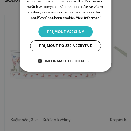
ke zlepšení uživatelského zážitku. Používáním
našich webových stránek souhlasíte se všemi
soubory cookie v souladu s našimi zásadami
používání souborů cookie.
Více informací
PŘIJMOUT VŠECHNY
PŘIJMOUT POUZE NEZBYTNÉ
INFORMACE O COOKIES
Květináče, 3 ks - Králík a květiny
Kropicí kon