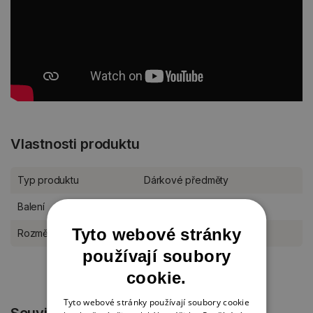
Vlastnosti produktu
Typ produktu
Dárkové předměty
Balení
kus
Tyto webové stránky
Rozměr
10,5 x 5,7 x 3,5 cm
používají soubory
cookie.
Tyto webové stránky používají soubory cookie
Související produkty