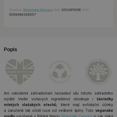
Značka:
Wrendale Designs
Kód:
GSOAP003E
EAN:
5056464326557
Popis
Ani celodenní zahradničení nezastaví sílu tohoto zahradního
mýdla! Vedle voňavých ingrediencí obsahuje i
částečky
mletých vlašských ořechů
, které mají exfoliační účinky
a zaručeně tak očistí ruce od veškeré špíny. Toto
veganské
mýdlo
vyrobené v Británii firmou
Wrendale Designs
si vás získá