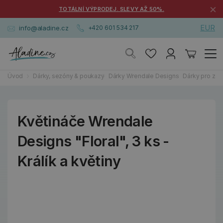
×
TOTÁLNÍ VÝPRODEJ. SLEVY AŽ 50%.
EUR
info@aladine.cz
+420 601 534 217
Úvod
Dárky, sezóny & poukazy
Dárky Wrendale Designs
Dárky pro zah
Květináče Wrendale
Designs "Floral", 3 ks -
Králík a květiny