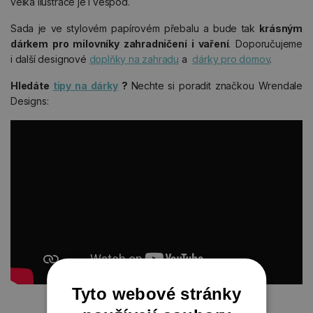
velká ilustrace je i vespod.
Sada je ve stylovém papírovém přebalu a bude tak
krásným
dárkem pro milovníky zahradničení i vaření
. Doporučujeme
i další designové
doplňky na zahradu
a
dárky pro domov
.
Hledáte
tipy na dárky
?
Nechte si poradit značkou Wrendale
Designs:
Tyto webové stránky