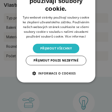
používají soubory
Vlastnosti produktu
cookie.
Tyto webové stránky používají soubory cookie
Typ produktu
Dárkové předměty
ke zlepšení uživatelského zážitku. Používáním
našich webových stránek souhlasíte se všemi
Balení
sada
soubory cookie v souladu s našimi zásadami
používání souborů cookie.
Více informací
Materiál
kov
Rozměr
33 x 11 x 2,5 cm
PŘIJMOUT VŠECHNY
Počet v balení
3 + 1
PŘIJMOUT POUZE NEZBYTNÉ
INFORMACE O COOKIES