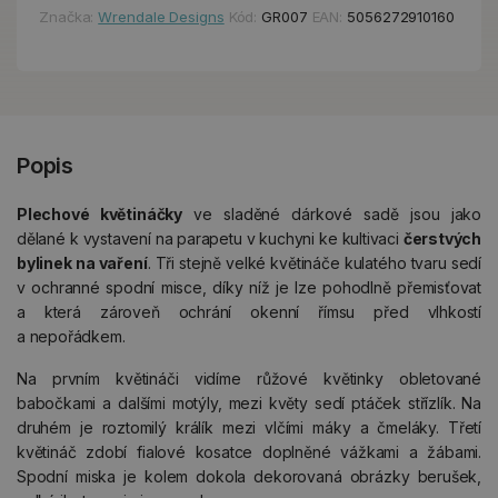
Značka:
Wrendale Designs
Kód:
GR007
EAN:
5056272910160
Popis
Plechové květináčky
ve sladěné dárkové sadě jsou jako
dělané k vystavení na parapetu v kuchyni ke kultivaci
čerstvých
bylinek na vaření
. Tři stejně velké květináče kulatého tvaru sedí
v ochranné spodní misce, díky níž je lze pohodlně přemisťovat
a která zároveň ochrání okenní římsu před vlhkostí
a nepořádkem.
Na prvním květináči vidíme růžové květinky obletované
babočkami a dalšími motýly, mezi květy sedí ptáček střízlík. Na
druhém je roztomilý králík mezi vlčími máky a čmeláky. Třetí
květináč zdobí fialové kosatce doplněné vážkami a žábami.
Spodní miska je kolem dokola dekorovaná obrázky berušek,