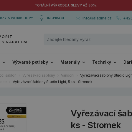
TOTÁLNÍ VÝPRODEJ. SLEVY AŽ 50%.
+420
info@aladine.cz
RZY & WORKSHOPY
INSPIRACE
VOŘIT
Y S NÁPADEM
i
Výtvarné potřeby
Materiály
Techniky
Dár
cí šablon
Vyřezávací šablony
Vánoční
Vyřezávací šablony Studio Ligh
noce
Vyřezávací šablony Studio Light, 5 ks - Stromek
Vyřezávací šabl
ks - Stromek