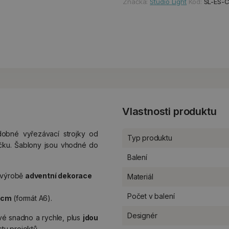
Značka:
Studio Light
Kód:
SL-ES-
Vlastnosti produktu
dobné vyřezávací strojky od
Typ produktu
čku. Šablony jsou vhodné do
Balení
k výrobě
adventní dekorace
Materiál
Počet v balení
8 cm
(formát A6).
Designér
vé snadno a rychle, plus
jdou
tu projektů.