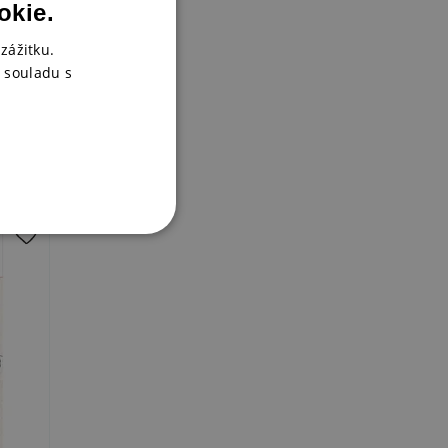
okie.
zážitku.
 souladu s