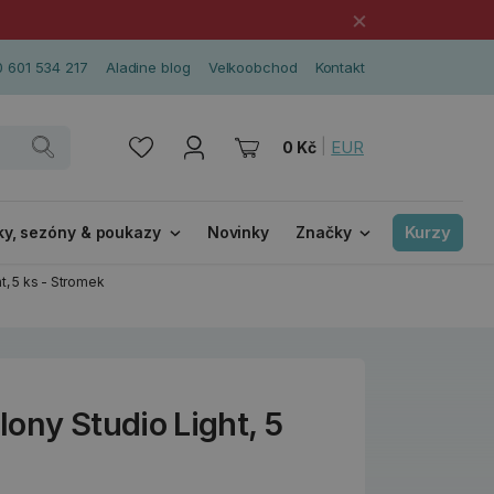
×
 601 534 217
Aladine blog
Velkoobchod
Kontakt
|
EUR
0 Kč
Kurzy
ky, sezóny & poukazy
Novinky
Značky
t, 5 ks - Stromek
ony Studio Light, 5