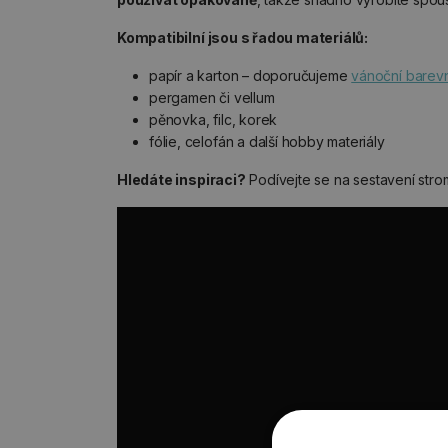
Kompatibilní jsou s řadou materiálů:
papír a karton – doporučujeme
vánoční barev
pergamen či vellum
pěnovka, filc, korek
fólie, celofán a další hobby materiály
Hledáte inspiraci?
Podívejte se na sestavení stro