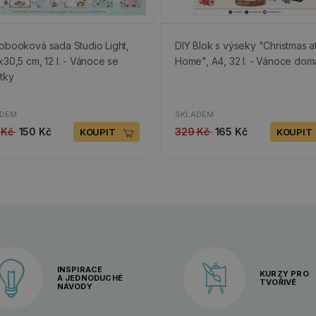
pbooková sada Studio Light,
DIY Blok s výseky "Christmas a
x30,5 cm, 12 l. - Vánoce se
Home", A4, 32 l. - Vánoce dom
átky
ADEM
SKLADEM
 Kč
150 Kč
329 Kč
165 Kč
KOUPIT
KOUPIT
INSPIRACE
KURZY PRO
A JEDNODUCHÉ
TVOŘIVÉ
NÁVODY