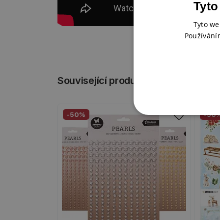
Tyto
Tyto we
Používání
Související produkty
-50%
-50