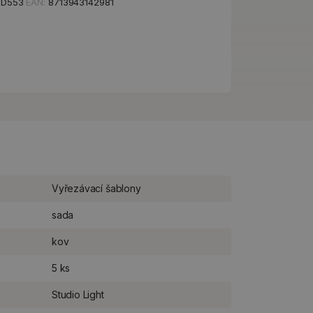
CD553
EAN:
8713943142981
Vyřezávací šablony
sada
kov
5 ks
Studio Light