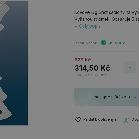
Kovové Big Shot šablony na vyře
Vyříznou stromek. Obsahuje 5 ša
Celý popis
Dostupnost:
SKLADEM
629 Kč
314,50 Kč
-
259,92 Kč bez DPH
Nakupte ještě za 3 00
Přidat k oblíbeným
Dot