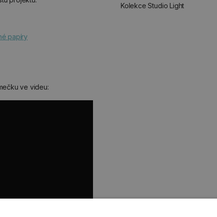
Kolekce Studio Light
né papíry
mečku ve videu: