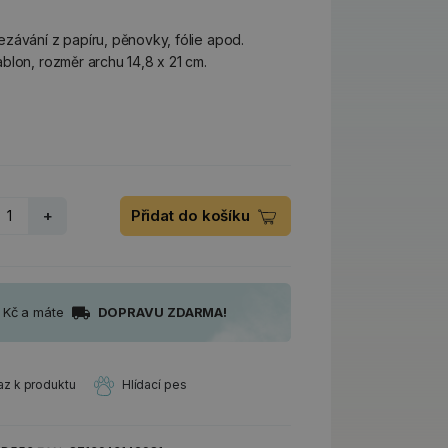
závání z papíru, pěnovky, fólie apod.
blon, rozměr archu 14,8 x 21 cm.
+
Přidat do košíku
0 Kč a máte
DOPRAVU ZDARMA!
az k produktu
Hlídací pes