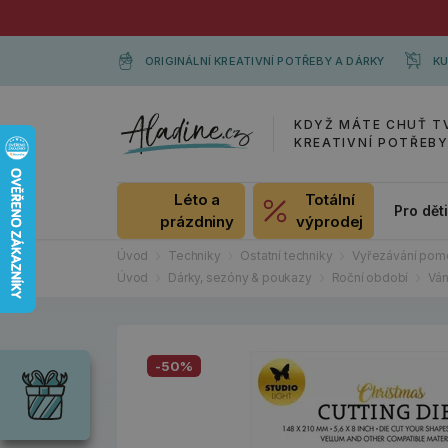
ORIGINÁLNÍ KREATIVNÍ POTŘEBY A DÁRKY
KU
KDYŽ MÁTE CHUŤ T
KREATIVNÍ POTŘEB
Léto a
Totální
Pro dět
prázdniny
výprodej
Úvod
Techniky
Ostatní techniky
Vyřezávání pomo
Úvod
Dárky, sezóny & poukazy
Roční období
Vá
Dárky
Wrendale
-50%
Designs
Chci si vybrat
Radost pro
každou
příležitost