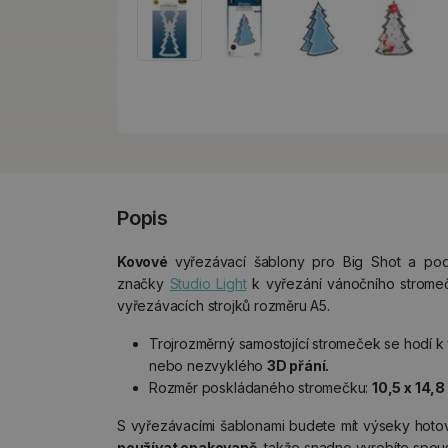
Popis
Kovové
vyřezávací šablony pro Big Shot a po
značky
Studio Light
k vyřezání vánočního strome
vyřezávacích strojků rozměru A5.
Trojrozměrný samostojící stromeček se hodí 
nebo nezvyklého
3D přání.
Rozměr poskládaného stromečku:
10,5 x 14,
S vyřezávacími šablonami budete mít výseky hoto
používat opakovaně
, takže snadno vyrobíte spous