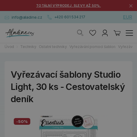
×
TOTÁLNÍ VÝPRODEJ. SLEVY AŽ 50%.
EUR
info@aladine.cz
+420 601 534 217
Úvod
Techniky
Ostatní techniky
Vyřezávání pomocí šablon
Vyřezávací
Vyřezávací šablony Studio
Light, 30 ks - Cestovatelský
deník
-50%