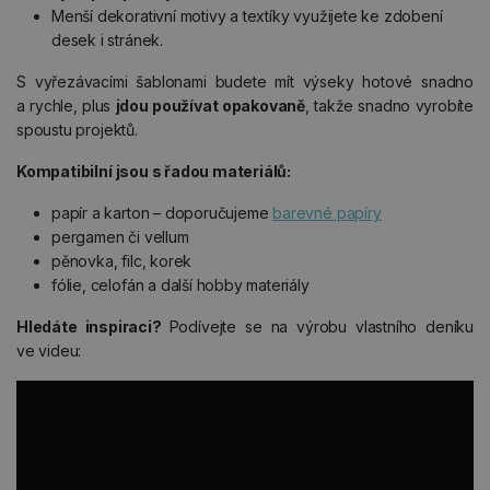
Menší dekorativní motivy a textíky využijete ke zdobení
desek i stránek.
S vyřezávacími šablonami budete mít výseky hotové snadno
a rychle, plus
jdou používat opakovaně
, takže snadno vyrobíte
spoustu projektů.
Kompatibilní jsou s řadou materiálů:
papír a karton – doporučujeme
barevné papíry
pergamen či vellum
pěnovka, filc, korek
fólie, celofán a další hobby materiály
Hledáte inspiraci?
Podívejte se na výrobu vlastního deníku
ve videu: