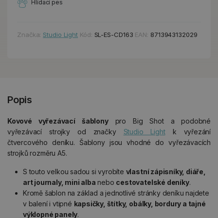
Hlídací pes
Značka:
Studio Light
Kód:
SL-ES-CD163
EAN:
8713943132029
Popis
Kovové vyřezávací šablony
pro Big Shot a podobné
vyřezávací strojky od značky
Studio Light
k vyřezání
čtvercového deníku. Šablony jsou vhodné do vyřezávacích
strojků rozměru A5.
S touto velkou sadou si vyrobíte
vlastní zápisníky, diáře,
art journaly, mini alba
nebo
cestovatelské deníky
.
Kromě šablon na základ a jednotlivé stránky deníku najdete
v balení i vtipné
kapsičky, štítky, obálky, bordury a tajné
výklopné panely
.