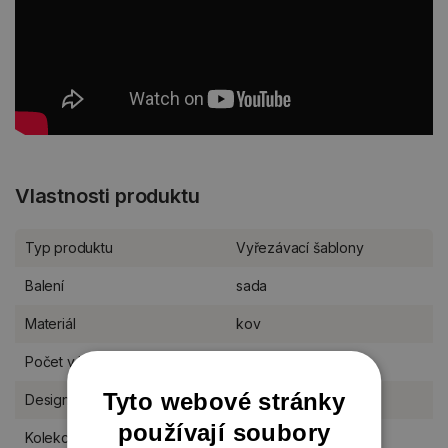
Vlastnosti produktu
Typ produktu
Vyřezávací šablony
Balení
sada
Materiál
kov
Počet v balení
30 ks
Tyto webové stránky
Designér
Studio Light
používají soubory
Kolekce Studio Light
Essentials