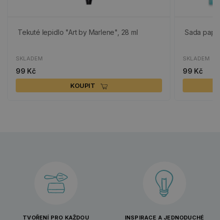
Tekuté lepidlo "Art by Marlene", 28 ml
Sada papírů
SKLADEM
SKLADEM
99 Kč
99 Kč
KOUPIT
TVOŘENÍ PRO KAŽDOU
INSPIRACE A JEDNODUCHÉ