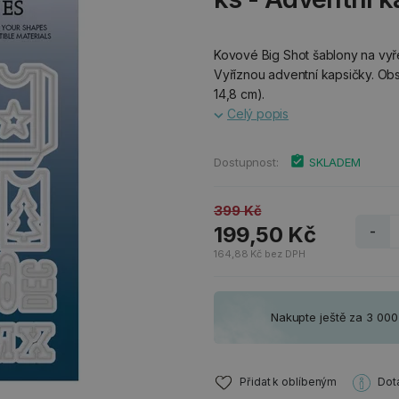
Kovové Big Shot šablony na vyře
Vyříznou adventní kapsičky. Obs
14,8 cm).
Celý popis
Dostupnost:
SKLADEM
399 Kč
199,50 Kč
-
164,88 Kč bez DPH
Nakupte ještě za 3 00
Přidat k oblíbeným
Dot