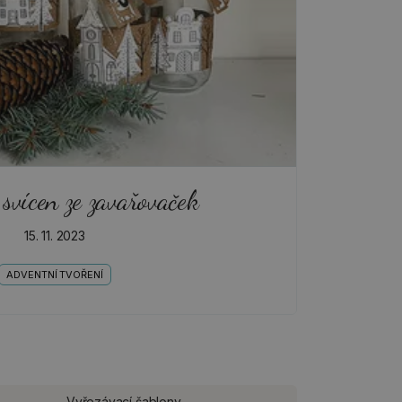
svícen ze zavařovaček
15. 11. 2023
ADVENTNÍ TVOŘENÍ
Vyřezávací šablony