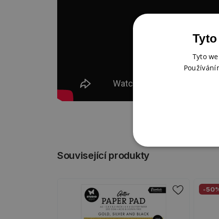
Tyto
Tyto we
Používání
Související produkty
-50