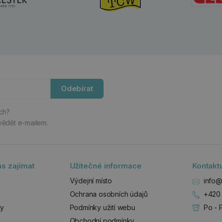
Odebírat
ách?
vědět e-mailem.
s zajímat
Užitečné informace
Kontakt
Výdejní místo
info@
Ochrana osobních údajů
+420 
zy
Podmínky užití webu
Po - 
Obchodní podmínky