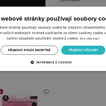
Balení
 webové stránky používají soubory co
Materiál
Počet v balení
bové stránky používají soubory cookie ke zlepšení uživatelského 
m našich webových stránek souhlasíte se všemi soubory cookie v
Designér
našimi zásadami používání souborů cookie.
Více informací
Kolekce Studio Light
PŘIJMOUT POUZE NEZBYTNÉ
PŘIJMOUT VŠECHNY
INFORMACE O COOKIES
%