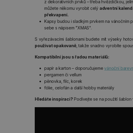
z dekorativních prvků – třeba hvězdičkou, jel
můžete někomu vyrobit celý
adventní kalendá
překvapení.
Kapsy budou i sladkým prvkem na vánočním přá
sebe s nápisem "XMAS".
S vyřezávacími šablonami budete mít výseky hoto
používat opakovaně
, takže snadno vyrobíte spous
Kompatibilní jsou s řadou materiálů:
papír a karton – doporučujeme
vánoční barev
pergamen či vellum
pěnovka, filc, korek
fólie, celofán a další hobby materiály
Hledáte inspiraci?
Podívejte se na použití šablon 