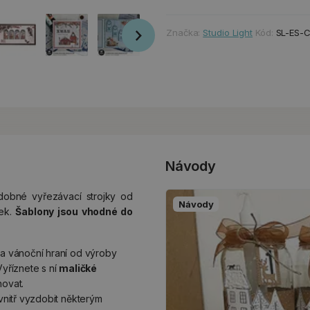
Značka:
Studio Light
Kód:
SL-ES-
Návody
obné vyřezávací strojky od
Návody
ček.
Šablony jsou vhodné do
na vánoční hraní od výroby
Vyříznete s ní
maličké
hovat.
uvnitř vyzdobit některým