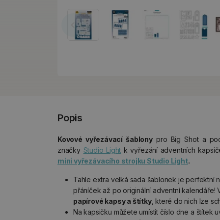
Popis
Kovové vyřezávací šablony
pro Big Shot a pod
značky
Studio Light
k vyřezání adventních kapsi
mini vyřezávacího strojku Studio Light
.
Tahle extra velká sada šablonek je perfektní 
přáníček až po originální adventní kalendáře! 
papírové kapsy a štítky
, které do nich lze sc
Na kapsičku můžete umístit číslo dne a štítek 