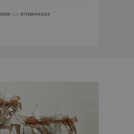
CD566
EAN:
8713943143223