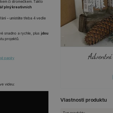
ínkem či stromečkem. Takto
ř plný kreativních
ní – umístěte třeba 4 vedle
vé snadno a rychle, plus
jdou
tu projektů.
Adventní 
né papíry
ve videu:
Vlastnosti produktu
Typ produktu