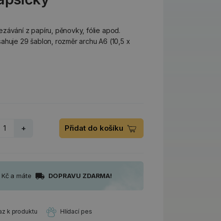
závání z papíru, pěnovky, fólie apod.
ahuje 29 šablon, rozměr archu A6 (10,5 x
+
Přidat do košíku
0 Kč a máte
DOPRAVU ZDARMA!
az k produktu
Hlídací pes