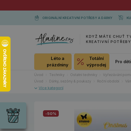
ORIGINÁLNÍ KREATIVNÍ POTŘEBY A DÁRKY
KU
KDYŽ MÁTE CHUŤ T
KREATIVNÍ POTŘEB
Léto a
Totální
Pro dět
prázdniny
výprodej
Úvod
Techniky
Ostatní techniky
Vyřezávání pomo
Úvod
Dárky, sezóny & poukazy
Roční období
Vá
Dárky
Wrendale
Designs
-50%
Chci si vybrat
Radost pro
každou
příležitost