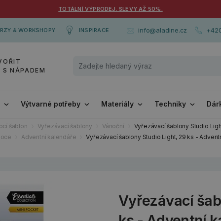
TOTÁLNÍ VÝPRODEJ. SLEVY AŽ 50%.
+420
info@aladine.cz
RZY & WORKSHOPY
INSPIRACE
VOŘIT
Y S NÁPADEM
i
Výtvarné potřeby
Materiály
Techniky
Dár
cí šablon
Vyřezávací šablony
Vánoční
Vyřezávací šablony Studio Ligh
noce
Adventní kalendáře
Vyřezávací šablony Studio Light, 29 ks - Advent
Vyřezávací šabl
ks - Adventní 