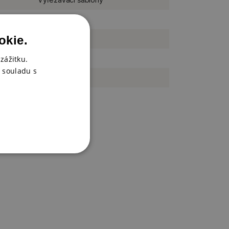
sada
okie.
kov
29 ks
zážitku.
 souladu s
Studio Light
Essentials