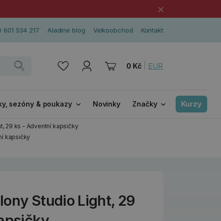
×
 601 534 217
Aladine blog
Velkoobchod
Kontakt
|
EUR
0 Kč
Kurzy
ky, sezóny & poukazy
Novinky
Značky
t, 29 ks - Adventní kapsičky
ní kapsičky
ony Studio Light, 29
kapsičky