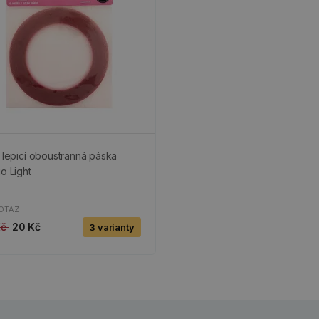
ě lepicí oboustranná páska
io Light
OTAZ
Kč
20 Kč
3 varianty