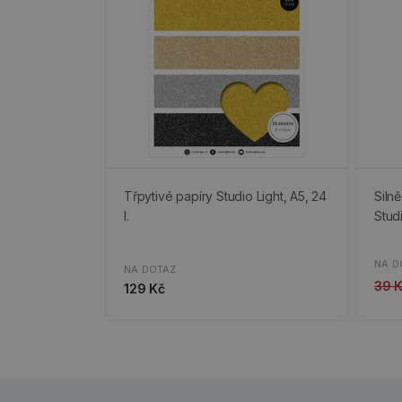
Třpytivé papíry Studio Light, A5, 24
Siln
l.
Stud
NA D
NA DOTAZ
39 
129 Kč