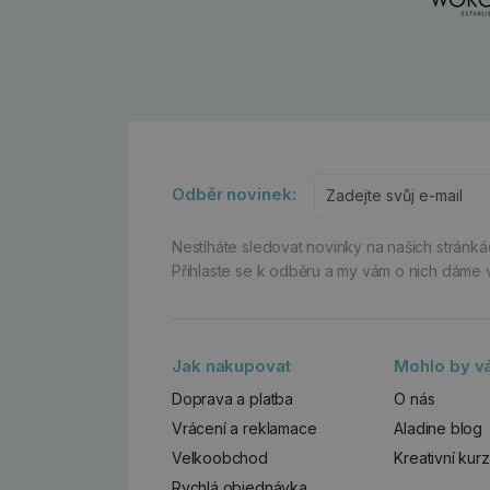
Odběr novinek:
Nestíháte sledovat novinky na našich stránk
Přihlaste se k odběru a my vám o nich dáme 
Jak nakupovat
Mohlo by vá
Doprava a platba
O nás
Vrácení a reklamace
Aladine blog
Velkoobchod
Kreativní kur
Rychlá objednávka