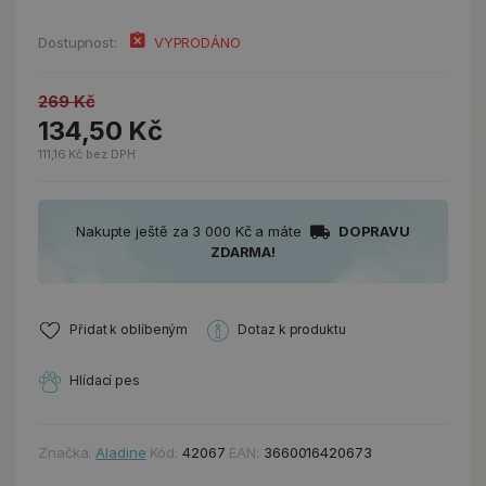
Dostupnost:
VYPRODÁNO
269 Kč
134,50 Kč
111,16 Kč bez DPH
Nakupte ještě za 3 000 Kč a máte
DOPRAVU
ZDARMA!
Přidat k oblíbeným
Dotaz k produktu
Hlídací pes
Značka:
Aladine
Kód:
42067
EAN:
3660016420673