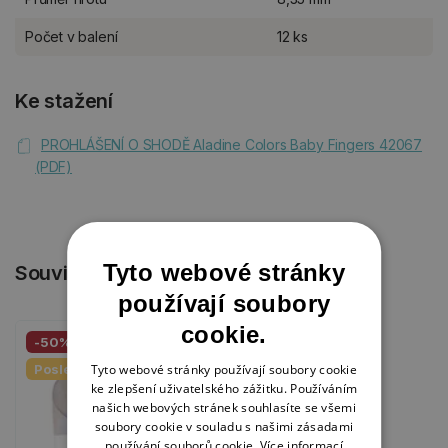
Počet v balení
12 ks
Ke stažení
PROHLÁŠENÍ O SHODĚ Aladine Colors Baby Fingers 42067
(PDF)
Tyto webové stránky
Související produkty
používají soubory
cookie.
-50%
Poslední kusy
Tyto webové stránky používají soubory cookie
ke zlepšení uživatelského zážitku. Používáním
našich webových stránek souhlasíte se všemi
soubory cookie v souladu s našimi zásadami
používání souborů cookie.
Více informací