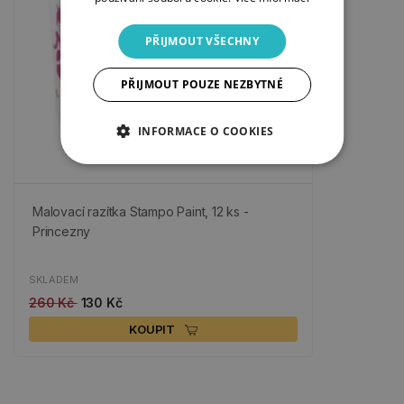
PŘIJMOUT VŠECHNY
PŘIJMOUT POUZE NEZBYTNÉ
INFORMACE O COOKIES
Malovací razítka Stampo Paint, 12 ks -
Princezny
SKLADEM
260 Kč
130 Kč
KOUPIT