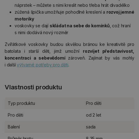
náprstek – můžete s nimi kreslit nebo třeba hrát divadélko
zúžená špička umožňuje pohodlné kreslení a
rozvoj jemné
motoriky
voskovky se dají
skládat na sebe do komínků
, což hraní
s nimi dodává nový rozměr
Zvířátkové voskovky budou skvělou bránou ke kreativitě pro
batolata i starší děti, jimž umožní
rozvíjet představivost,
koncentraci a sebevědomí
zároveň. Zajímat by vás mohly
i další
výtvarné potřeby pro děti
.
Vlastnosti produktu
Typ produktu
Pro děti
Pro děti
od 2 let
Balení
sada
Průměr hrotu
8,35 mm