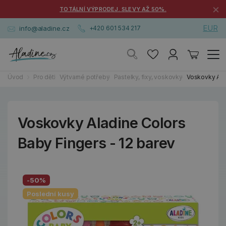
×
TOTÁLNÍ VÝPRODEJ. SLEVY AŽ 50%.
EUR
info@aladine.cz
+420 601 534 217
Úvod
Pro děti
Výtvarné potřeby
Pastelky, fixy, voskovky
Voskovky Alad
Voskovky Aladine Colors
Baby Fingers - 12 barev
-50%
Poslední kusy