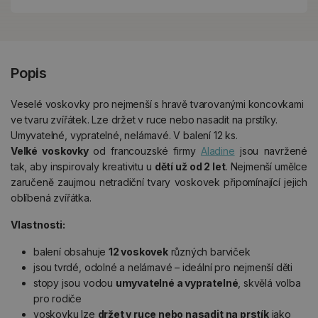
Popis
Veselé voskovky pro nejmenší s hravě tvarovanými koncovkami
ve tvaru zvířátek. Lze držet v ruce nebo nasadit na prstíky.
Umyvatelné, vypratelné, nelámavé. V balení 12 ks.
Velké voskovky
od francouzské firmy
Aladine
jsou navržené
tak, aby inspirovaly kreativitu u
dětí už od 2 let
. Nejmenší umělce
zaručeně zaujmou netradiční tvary voskovek připomínající jejich
oblíbená zvířátka.
Vlastnosti:
balení obsahuje
12 voskovek
různých barviček
jsou tvrdé, odolné a nelámavé – ideální pro nejmenší děti
stopy jsou vodou
umyvatelné a vypratelné
, skvělá volba
pro rodiče
voskovku lze
držet v ruce nebo nasadit na prstík
jako