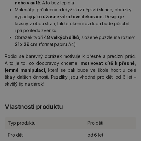
nebo v autě
. A to bez lepidla!
Materiál je průhledný a když skrz něj svítí slunce, obrázky
vypadají jako
úžasné vitrážové dekorace.
Design je
krásný z obou stran, takže okenní ozdoba bude působit
i při pohledu zvenku.
Obrázek tvoří
48 velkých dílků
, složené puzzle má rozměr
21 x 29 cm
(formát papíru A4).
Rodící se barevný obrázek motivuje k přesné a precizní práci.
A to je to, co doopravdy chceme:
motivovat dítě k přesné,
jemné manipulaci
, která se pak bude ve škole hodit u celé
škály dalších činností. Puzzlíky jsou vhodné pro děti od 6 let –
skvělý tip na dárek!
Vlastnosti produktu
Typ produktu
Pro děti
Pro děti
od 6 let