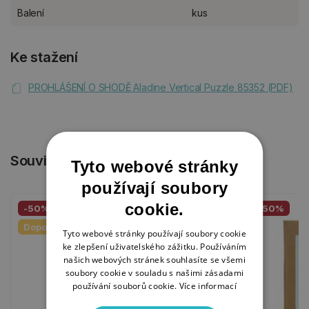
Balení
kus
Ke stažení
PROHLÁŠENÍ O SHODĚ Aladine Vertical Puzzle 85352 (PDF)
Související produkty
Tyto webové stránky
používají soubory
cookie.
-50%
-50%
Doporučujeme
Tyto webové stránky používají soubory cookie
ke zlepšení uživatelského zážitku. Používáním
našich webových stránek souhlasíte se všemi
soubory cookie v souladu s našimi zásadami
používání souborů cookie.
Více informací