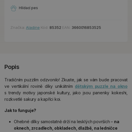
Hlídací pes
Značka:
Aladine
Kód:
85352
EAN:
3660016853525
Popis
Tradičním puzzlím odzvonilo! Zkuste, jak se vám bude pracovat
ve vertikální rovině díky unikátním
dětským puzzle na okno
s trendy motivy japonské kultury, jako jsou panenky kokeshi,
rozkvetlé sakury a kapříci koi.
Jak to funguje?
Ohebné dílky samostatně drží na lesklých površích –
na
oknech, zrcadlech, obkladech, dlažbě, na ledničce