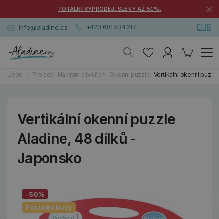
×
TOTÁLNÍ VÝPRODEJ. SLEVY AŽ 50%.
EUR
info@aladine.cz
+420 601 534 217
Úvod
Pro děti
Na hraní a tvoření
Okenní puzzle
Vertikální okenní puzzl
Vertikální okenní puzzle
Aladine, 48 dílků -
Japonsko
-50%
Poslední kusy