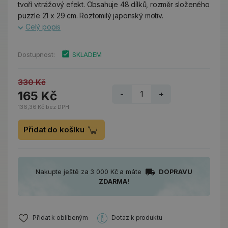
tvoří vitrážový efekt. Obsahuje 48 dílků, rozměr složeného
puzzle 21 x 29 cm. Roztomilý japonský motiv.
Celý popis
Dostupnost:
SKLADEM
330 Kč
165 Kč
-
+
136,36 Kč bez DPH
Přidat do košíku
Nakupte ještě za 3 000 Kč a máte
DOPRAVU
ZDARMA!
Přidat k oblíbeným
Dotaz k produktu