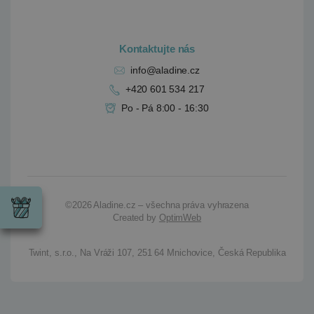
Kontaktujte nás
info@aladine.cz
+420 601 534 217
Po - Pá 8:00 - 16:30
Dárky
Wrendale
Designs
©2026
Aladine.cz – všechna práva vyhrazena
Chci si vybrat
Radost pro
Created by
OptimWeb
každou
příležitost
Twint, s.r.o.,
Na Vráži 107
,
251 64 Mnichovice,
Česká Republika