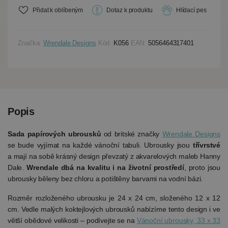
Přidat k oblíbeným
Dotaz k produktu
Hlídací pes
Značka:
Wrendale Designs
Kód:
K056
EAN:
5056464317401
Popis
Sada papírových ubrousků
od britské značky
Wrendale Designs
se bude vyjímat na každé vánoční tabuli. Ubrousky jsou
třívrstvé
a mají na sobě krásný design převzatý z akvarelových maleb Hanny
Dale.
Wrendale dbá na kvalitu i na životní prostředí
, proto jsou
ubrousky běleny bez chloru a potištěny barvami na vodní bázi.
Rozměr rozloženého ubrousku je 24 x 24 cm, složeného 12 x 12
cm. Vedle malých koktejlových ubrousků nabízíme tento design i ve
větší obědové velikosti – podívejte se na
Vánoční ubrousky, 33 x 33