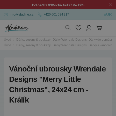
×
TOTÁLNÍ VÝPRODEJ. SLEVY AŽ 50%.
EUR
info@aladine.cz
+420 601 534 217
Úvod
Dárky, sezóny & poukazy
Dárky Wrendale Designs
Dárky do domácnost
Úvod
Dárky, sezóny & poukazy
Dárky Wrendale Designs
Dárky s vánočním 
Vánoční ubrousky Wrendale
Designs "Merry Little
Christmas", 24x24 cm -
Králík