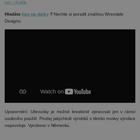
cm – Králík
.
Hledáte
tipy na dárky
?
Nechte si poradit značkou Wrendale
Designs:
Upozornění: Ubrousky je možné kreativně zpracovat jen v rámci
osobního použití. Prodej jakýchkoli výrobků s těmito motivy výrobce
nepovoluje. Vyrobeno v Německu.