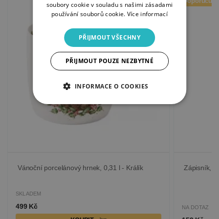
Doporučuj
soubory cookie v souladu s našimi zásadami
používání souborů cookie.
Více informací
PŘIJMOUT VŠECHNY
PŘIJMOUT POUZE NEZBYTNÉ
INFORMACE O COOKIES
Vánoční porcelánový hrnek, 0,31 l - Králík
Zápisník, A6
SKLADEM
499 Kč
NA DOTAZ