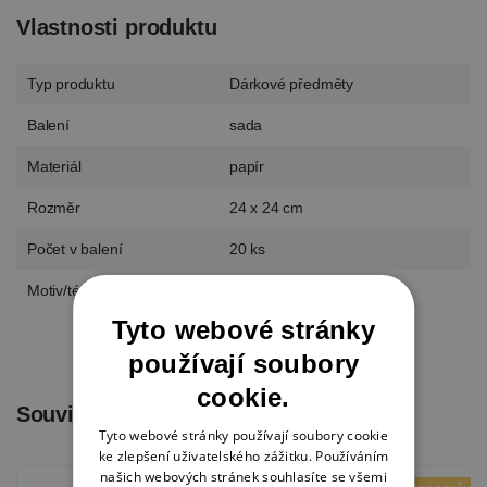
Vlastnosti produktu
Typ produktu
Dárkové předměty
Balení
sada
Materiál
papír
Rozměr
24 x 24 cm
Počet v balení
20 ks
Motiv/téma
Vánoce a advent
Tyto webové stránky
používají soubory
cookie.
Související produkty
Tyto webové stránky používají soubory cookie
ke zlepšení uživatelského zážitku. Používáním
našich webových stránek souhlasíte se všemi