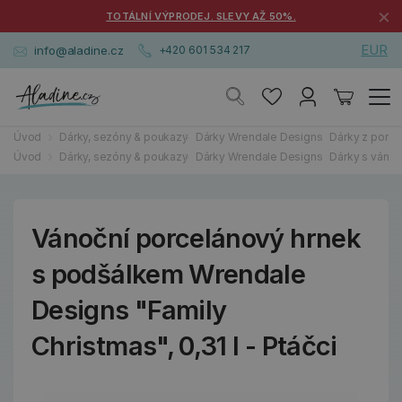
×
TOTÁLNÍ VÝPRODEJ. SLEVY AŽ 50%.
EUR
info@aladine.cz
+420 601 534 217
Úvod
Dárky, sezóny & poukazy
Dárky Wrendale Designs
Dárky z porce
Úvod
Dárky, sezóny & poukazy
Dárky Wrendale Designs
Dárky s váno
Vánoční porcelánový hrnek
s podšálkem Wrendale
Designs "Family
Christmas", 0,31 l - Ptáčci