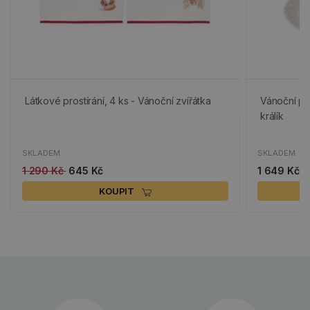
Látkové prostírání, 4 ks - Vánoční zvířátka
Vánoční po
králík
SKLADEM
SKLADEM
1 290 Kč
645 Kč
1 649 Kč
KOUPIT