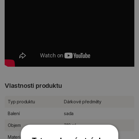
Vlastnosti produktu
Typ produktu
Dárkové předměty
Balení
sada
Objem
310 ml
Materiál
kostní porcelán