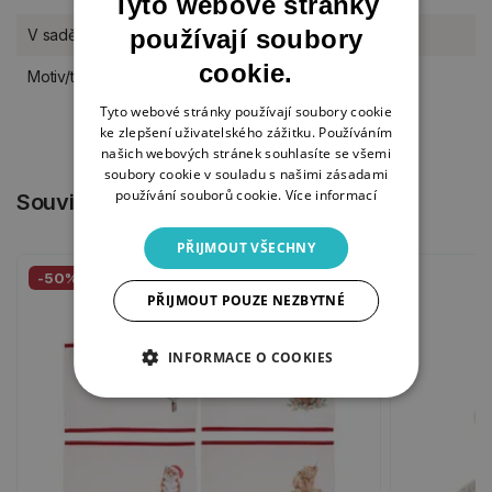
Tyto webové stránky
používají soubory
V sadě
2 kusy
cookie.
Motiv/téma
Vánoce a advent
Tyto webové stránky používají soubory cookie
ke zlepšení uživatelského zážitku. Používáním
našich webových stránek souhlasíte se všemi
soubory cookie v souladu s našimi zásadami
používání souborů cookie.
Více informací
Související produkty
PŘIJMOUT VŠECHNY
-50%
PŘIJMOUT POUZE NEZBYTNÉ
INFORMACE O COOKIES