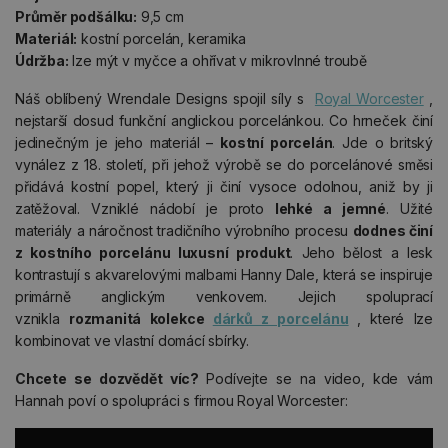
Průměr podšálku:
9,5 cm
Materiál:
kostní porcelán, keramika
Údržba:
lze mýt v myčce a ohřívat v mikrovlnné troubě
Náš oblíbený Wrendale Designs spojil síly s
Royal Worcester
,
nejstarší dosud funkční anglickou porcelánkou. Co hrneček činí
jedinečným je jeho materiál –
kostní porcelán
. Jde o britský
vynález z 18. století, při jehož výrobě se do porcelánové směsi
přidává kostní popel, který ji činí vysoce odolnou, aniž by ji
zatěžoval. Vzniklé nádobí je proto
lehké a jemné
. Užité
materiály a náročnost tradičního výrobního procesu
dodnes činí
z kostního porcelánu luxusní produkt
. Jeho bělost a lesk
kontrastují s akvarelovými malbami Hanny Dale, která se inspiruje
primárně anglickým venkovem. Jejich spoluprací
vznikla
rozmanitá kolekce
dárků z porcelánu
, které lze
kombinovat ve vlastní domácí sbírky.
Chcete se dozvědět víc?
Podívejte se na video, kde vám
Hannah poví o spolupráci s firmou Royal Worcester: