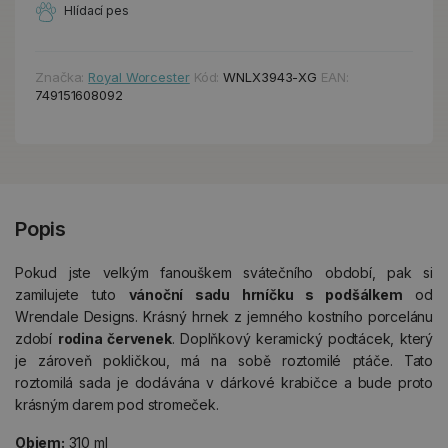
Hlídací pes
Značka:
Royal Worcester
Kód:
WNLX3943-XG
EAN:
749151608092
Popis
Pokud jste velkým fanouškem svátečního období, pak si
zamilujete tuto
vánoční sadu hrníčku s podšálkem
od
Wrendale Designs. Krásný hrnek z jemného kostního porcelánu
zdobí
rodina červenek
. Doplňkový keramický podtácek, který
je zároveň pokličkou, má na sobě roztomilé ptáče. Tato
roztomilá sada je dodávána v dárkové krabičce a bude proto
krásným darem pod stromeček.
Objem:
310 ml