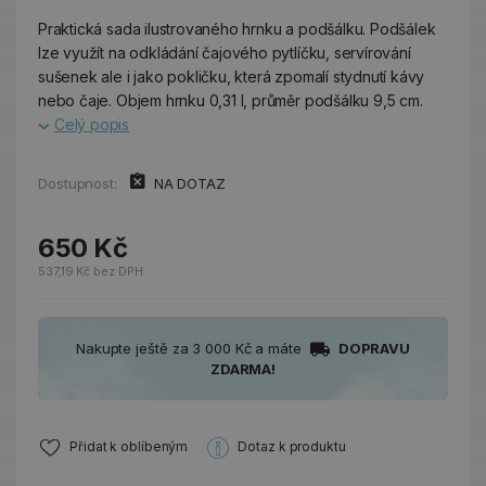
Praktická sada ilustrovaného hrnku a podšálku. Podšálek
lze využít na odkládání čajového pytlíčku, servírování
sušenek ale i jako pokličku, která zpomalí stydnutí kávy
nebo čaje. Objem hrnku 0,31 l, průměr podšálku 9,5 cm.
Celý popis
Dostupnost:
NA DOTAZ
650 Kč
537,19 Kč bez DPH
Nakupte ještě za 3 000 Kč a máte
DOPRAVU
ZDARMA!
Přidat k oblíbeným
Dotaz k produktu