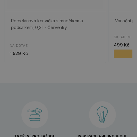
Porcelánová konvička s hrnečkem a
Vánoční por
podšálkem, 0,3 l - Červenky
SKLADEM
499 Kč
NA DOTAZ
1 529 Kč
TVOŘENÍ PRO KAŽDOU
INSPIRACE A JEDNODUCHÉ