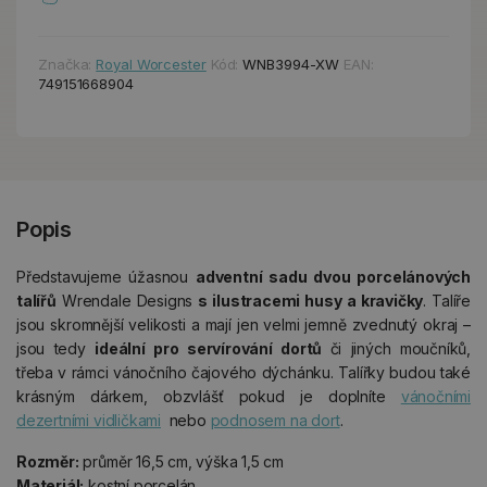
Značka:
Royal Worcester
Kód:
WNB3994-XW
EAN:
749151668904
Popis
Představujeme úžasnou
adventní sadu dvou porcelánových
talířů
Wrendale Designs
s ilustracemi husy a kravičky
. Talíře
jsou skromnější velikosti a mají jen velmi jemně zvednutý okraj –
jsou tedy
ideální pro servírování dortů
či jiných moučníků,
třeba v rámci vánočního čajového dýchánku. Talířky budou také
krásným dárkem, obzvlášť pokud je doplníte
vánočními
dezertními vidličkami
nebo
podnosem na dort
.
Rozměr:
průměr 16,5 cm, výška 1,5 cm
Materiál:
kostní porcelán