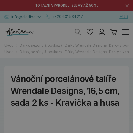
×
TOTÁLNÍ VÝPRODEJ. SLEVY AŽ 50%.
EUR
info@aladine.cz
+420 601 534 217
Úvod
Dárky, sezóny & poukazy
Dárky Wrendale Designs
Dárky z porce
Úvod
Dárky, sezóny & poukazy
Dárky Wrendale Designs
Dárky s váno
Vánoční porcelánové talíře
Wrendale Designs, 16,5 cm,
sada 2 ks - Kravička a husa