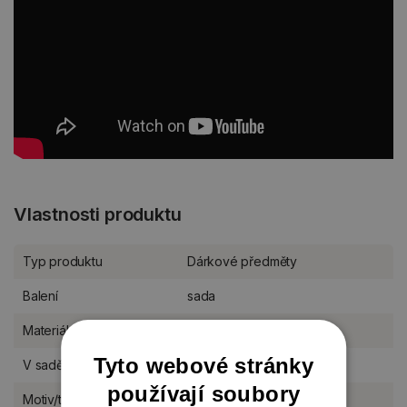
Vlastnosti produktu
Typ produktu
Dárkové předměty
Balení
sada
Materiál
kostní porcelán
Tyto webové stránky
V sadě
2 kusy
používají soubory
Motiv/téma
Vánoce a advent