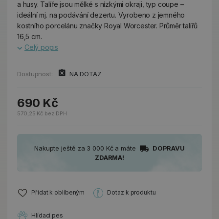
a husy. Talíře jsou mělké s nízkými okraji, typ coupe –
ideální mj. na podávání dezertu. Vyrobeno z jemného
kostního porcelánu značky Royal Worcester. Průměr talířů
16,5 cm.
Celý popis
Dostupnost:
NA DOTAZ
690 Kč
570,25 Kč bez DPH
Nakupte ještě za 3 000 Kč a máte
DOPRAVU
ZDARMA!
Přidat k oblíbeným
Dotaz k produktu
Hlídací pes