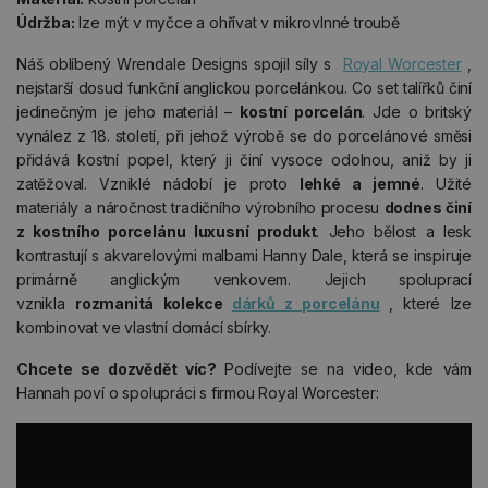
Údržba:
lze mýt v myčce a ohřívat v mikrovlnné troubě
Náš oblíbený Wrendale Designs spojil síly s
Royal Worcester
,
nejstarší dosud funkční anglickou porcelánkou. Co set talířků činí
jedinečným je jeho materiál –
kostní porcelán
. Jde o britský
vynález z 18. století, při jehož výrobě se do porcelánové směsi
přidává kostní popel, který ji činí vysoce odolnou, aniž by ji
zatěžoval. Vzniklé nádobí je proto
lehké a jemné
. Užité
materiály a náročnost tradičního výrobního procesu
dodnes činí
z kostního porcelánu luxusní produkt
. Jeho bělost a lesk
kontrastují s akvarelovými malbami Hanny Dale, která se inspiruje
primárně anglickým venkovem. Jejich spoluprací
vznikla
rozmanitá kolekce
dárků z porcelánu
, které lze
kombinovat ve vlastní domácí sbírky.
Chcete se dozvědět víc?
Podívejte se na video, kde vám
Hannah poví o spolupráci s firmou Royal Worcester: