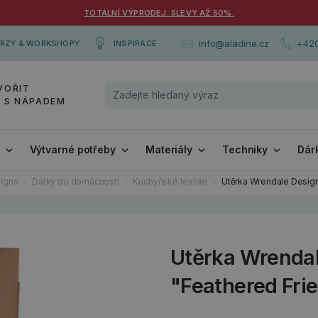
TOTÁLNÍ VÝPRODEJ. SLEVY AŽ 50%.
+420
info@aladine.cz
RZY & WORKSHOPY
INSPIRACE
VOŘIT
Y S NÁPADEM
i
Výtvarné potřeby
Materiály
Techniky
Dár
igns
Dárky do domácnosti
Kuchyňské textilie
Utěrka Wrendale Design
Utěrka Wrenda
"Feathered Frie