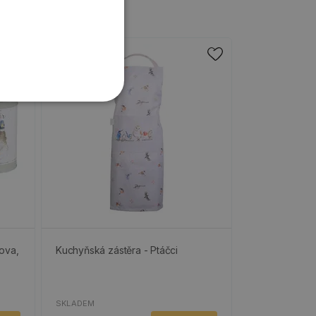
ova,
Kuchyňská zástěra - Ptáčci
SKLADEM