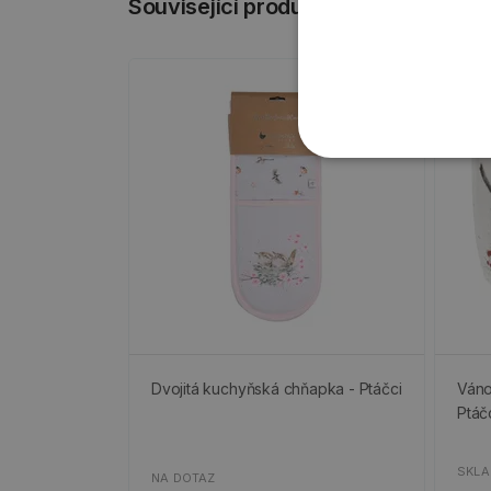
Související produkty
Dvojitá kuchyňská chňapka - Ptáčci
Váno
Ptáč
SKL
NA DOTAZ