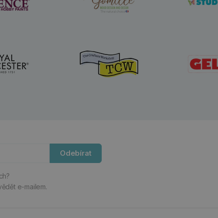
Odebírat
ách?
vědět e-mailem.