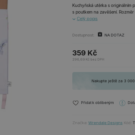
Kuchyňská utěrka s originálním
s poutkem na zavěšení. Rozměr 6
Celý popis
Dostupnost:
NA DOTAZ
359 Kč
296,69 Kč bez DPH
Nakupte ještě za 3 00
Přidat k oblíbeným
Dot
Značka:
Wrendale Designs
Kód: