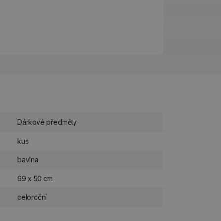
Dárkové předměty
kus
bavlna
69 x 50 cm
celoroční