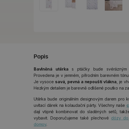
Popis
Bavlněná utěrka
s ptáčky bude svérázným
Provedena je v jemném, přírodním barevném tónu a
Je vysoce
savá, pevná a nepouští vlákna
, je v
Hezkým detailem je barevně odlišené poutko na za
Utěrka bude originálním designovým darem pro kuc
uvítací dárek na kolaudační párty. Všechny naše
c
dají vtipně kombinovat do sladěných setů, takž
vybavit. Doporučujeme také plechové
dózy do
domov
.