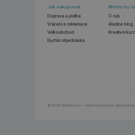
Jak nakupovat
Mohlo by vá
Doprava a platba
O nás
Vrácení a reklamace
Aladine blog
Velkoobchod
Kreativní kur
Rychlá objednávka
©2026
Aladine.cz – všechna práva vyhrazena