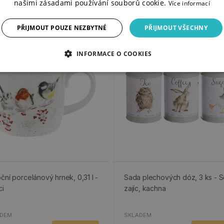
našimi zásadami používání souborů cookie.
Více informací
PŘIJMOUT POUZE NEZBYTNÉ
PŘIJMOUT VŠECHNY
-50%
Poslední kusy
INFORMACE O COOKIES
ční porcelánový hrnek, 0,31 l -
Sada plechových dóz, 3 ks - S
ci
zajíc, kachna
ADEM
SKLADEM