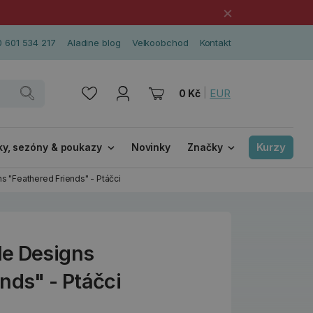
×
 601 534 217
Aladine blog
Velkoobchod
Kontakt
|
EUR
0 Kč
Kurzy
ky, sezóny & poukazy
Novinky
Značky
s "Feathered Friends" - Ptáčci
le Designs
nds" - Ptáčci