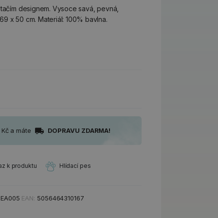
 ptačím designem. Vysoce savá, pevná,
9 x 50 cm. Materiál: 100% bavlna.
0 Kč a máte
DOPRAVU ZDARMA!
az k produktu
Hlídací pes
TEA005
EAN:
5056464310167