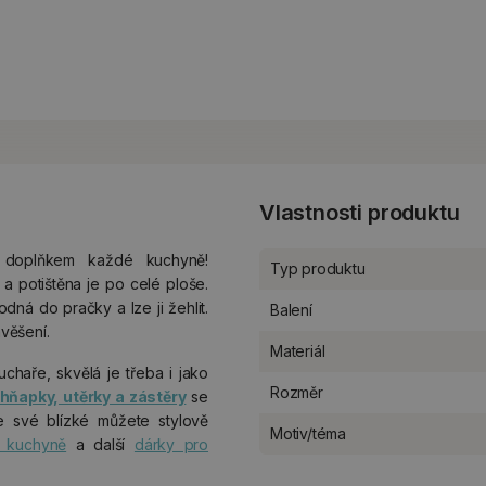
Vlastnosti produktu
 doplňkem každé kuchyně!
Typ produktu
 potištěna je po celé ploše.
hodná do pračky a lze ji žehlit.
Balení
věšení.
Materiál
haře, skvělá je třeba i jako
Rozměr
hňapky, utěrky a zástěry
se
e své blízké můžete stylově
Motiv/téma
 kuchyně
a další
dárky pro