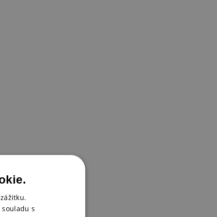
okie.
zážitku.
 souladu s