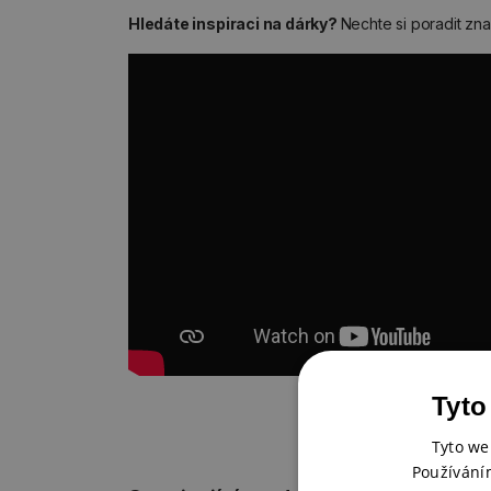
Hledáte inspiraci na dárky?
Nechte si poradit zn
Tyto
Tyto we
Používání