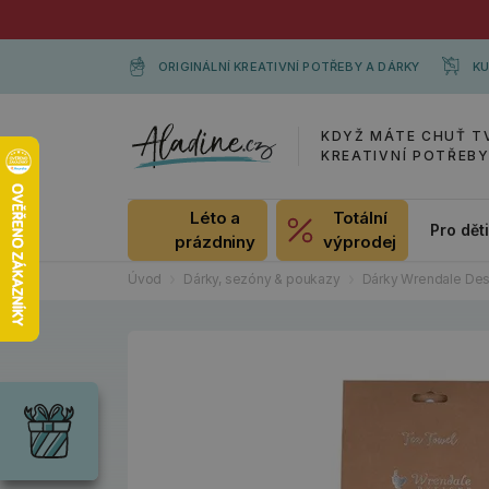
ORIGINÁLNÍ KREATIVNÍ POTŘEBY A DÁRKY
KU
KDYŽ MÁTE CHUŤ T
KREATIVNÍ POTŘEB
Léto a
Totální
Pro dět
prázdniny
výprodej
Úvod
Dárky, sezóny & poukazy
Dárky Wrendale Des
Dárky
Wrendale
Designs
Chci si vybrat
Radost pro
každou
příležitost