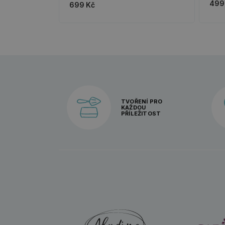
499
699 Kč
TVOŘENÍ PRO
KAŽDOU
PŘÍLEŽITOST