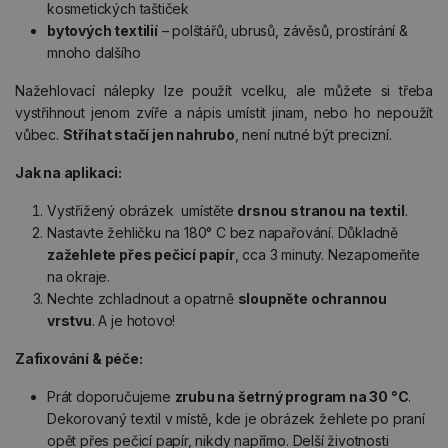
kosmetických taštiček
bytových textilií
– polštářů, ubrusů, závěsů, prostírání &
mnoho dalšího
Nažehlovací nálepky lze použít vcelku, ale můžete si třeba
vystřihnout jenom zvíře a nápis umístit jinam, nebo ho nepoužít
vůbec.
Stříhat stačí jen nahrubo
, není nutné být precizní.
Jak na aplikaci:
Vystřižený obrázek umístěte
drsnou stranou na textil
.
Nastavte žehličku na 180° C bez napařování. Důkladně
zažehlete přes pečicí papír
, cca 3 minuty. Nezapomeňte
na okraje.
Nechte zchladnout a opatrně
sloupněte ochrannou
vrstvu
. A je hotovo!
Zafixování & péče:
Prát doporučujeme
zrubu na šetrný program na 30 °C
.
Dekorovaný textil v místě, kde je obrázek žehlete po praní
opět přes pečicí papír, nikdy napřímo. Delší životnosti