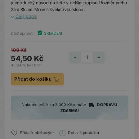
jednoduchý návod najdete v delším popisu. Rozměr archu
25 x 35 cm. Motiv s květinovou slepicí.
Celý popis
Dostupnost:
SKLADEM
109 Kč
54,50 Kč
-
+
45,04 Kč bez DPH
Přidat do košíku
Nakupte ještě za 3 000 Kč a máte
DOPRAVU
ZDARMA!
Přidat k oblíbeným
Dotaz k produktu