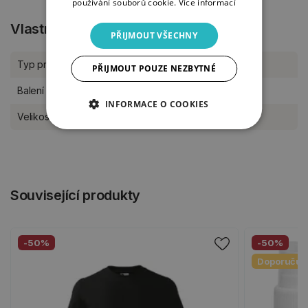
používání souborů cookie.
Více informací
Vlastnosti produktu
PŘIJMOUT VŠECHNY
Typ produktu
Textilní tvoření
PŘIJMOUT POUZE NEZBYTNÉ
Balení
kus
INFORMACE O COOKIES
Velikost archu
25 x 35 cm
Související produkty
-50%
-50%
Doporučuj