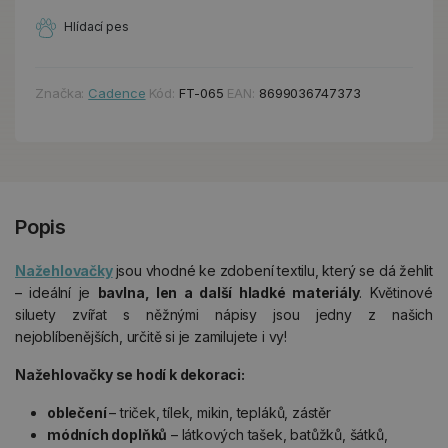
Hlídací pes
Značka:
Cadence
Kód:
FT-065
EAN:
8699036747373
Popis
Nažehlovačky
jsou vhodné ke zdobení textilu, který se dá žehlit
– ideální je
bavlna, len a další hladké materiály
. Květinové
siluety zvířat s něžnými nápisy jsou jedny z našich
nejoblíbenějších, určitě si je zamilujete i vy!
Nažehlovačky se hodí k dekoraci:
oblečení
– triček, tílek, mikin, tepláků, zástěr
módních doplňků
– látkových tašek, batůžků, šátků,