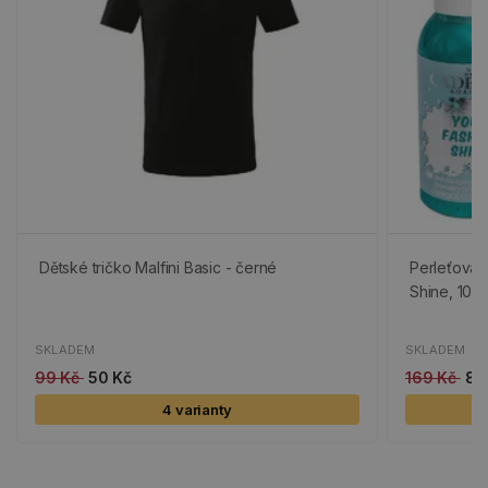
Dětské tričko Malfini Basic - černé
Perleťová 
Shine, 100 
SKLADEM
SKLADEM
99 Kč
50 Kč
169 Kč
85
4 varianty