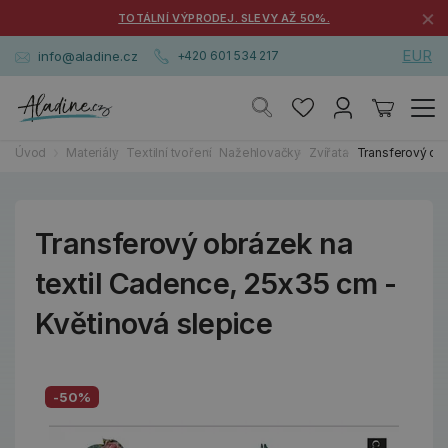
×
TOTÁLNÍ VÝPRODEJ. SLEVY AŽ 50%.
EUR
info@aladine.cz
+420 601 534 217
Úvod
Materiály
Textilní tvoření
Nažehlovačky
Zvířata
Transferový obr
Transferový obrázek na
textil Cadence, 25x35 cm -
Květinová slepice
-50%