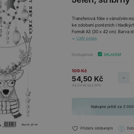
Transferová fólie s vánočním mot
ke zdobení porézních i hladkých
Formát A3 (30 x 42 cm). Barva st
Celý popis
Dostupnost:
SKLADEM
109 Kč
54,50 Kč
-
45,04 Kč bez DPH
Nakupte ještě za 3 00
Přidat k oblíbeným
Dot