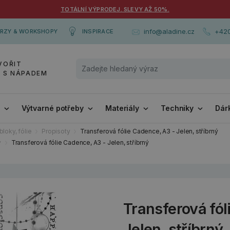
TOTÁLNÍ VÝPRODEJ. SLEVY AŽ 50%.
+420
info@aladine.cz
RZY & WORKSHOPY
INSPIRACE
VOŘIT
Y S NÁPADEM
i
Výtvarné potřeby
Materiály
Techniky
Dár
bloky, fólie
Propisoty
Transferová fólie Cadence, A3 - Jelen, stříbrný
y
Transferová fólie Cadence, A3 - Jelen, stříbrný
Transferová fól
Jelen, stříbrný