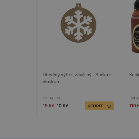
Dřevěný výřez, závěsný - Baňka s
Kont
vločkou
SKLADEM
SKL
19 Kč
10 Kč
119
KOUPIT