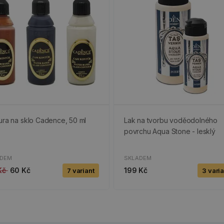
ura na sklo Cadence, 50 ml
Lak na tvorbu voděodolného
povrchu Aqua Stone - lesklý
ADEM
SKLADEM
 Kč
60 Kč
199 Kč
7 variant
3 vari