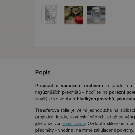
Popis
Propisot s vánočním motivem
je ideální na 
nejrůznějších předmětů – hodí se na
porézní povr
skvělý je ke zdobení
hladkých povrchů, jako jsou
Transferová fólie je velmi jednoduchá na aplika
projektům lesklý, slavnostní nádech, ať už se věnu
jste příznivci
home deco
. Ozdobte skleněné lucer
předměty – vhodné i na mírně zakulacené povrchy.