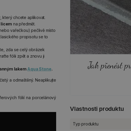
v
, který chcete aplikovat.
 lícem
na předmět.
 nebo vařečkou) pečlivě místo
klasického propisotu se to
jte, zda se celý obrázek
ťte fólii zpět a znovu ji
Jak přenést pr
hranným lakem
Aqua Stone
.
čistý a odmaštěný. Neaplikujte
ferových fólií na porcelánový
Vlastnosti produktu
Typ produktu