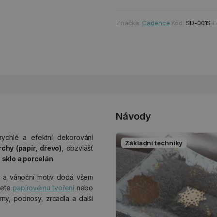
Značka:
Cadence
Kód:
SD-001S
E
Návody
rychlé a efektní dekorování
Základní techniky
chy (papír, dřevo)
, obzvlášť
 sklo a porcelán
.
ci a vánoční motiv dodá všem
jete
papírovému tvoření
nebo
ny, podnosy, zrcadla a další