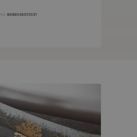
AN:
8699036551031