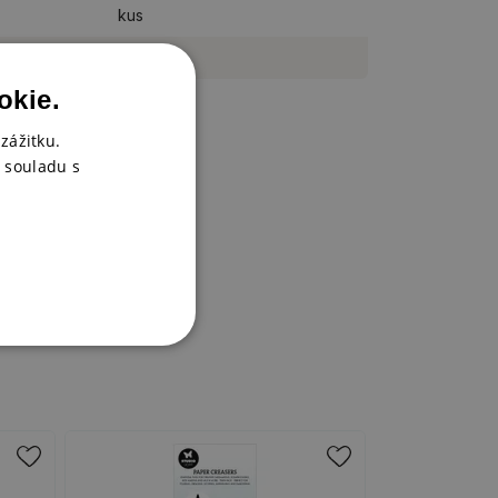
kus
A3
okie.
zážitku.
 souladu s