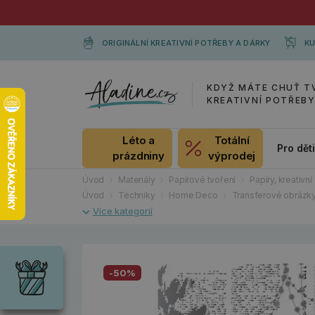
ORIGINÁLNÍ KREATIVNÍ POTŘEBY A DÁRKY
KU
KDYŽ MÁTE CHUŤ T
KREATIVNÍ POTŘEB
Léto a
Totální
Pro dět
prázdniny
výprodej
Úvod
Materiály
Papírové tvoření
Papíry, kreativní 
Úvod
Techniky
Home Deco
Transferové obrázk
Dárky
Wrendale
Designs
-50%
Chci si vybrat
Radost pro
každou
příležitost