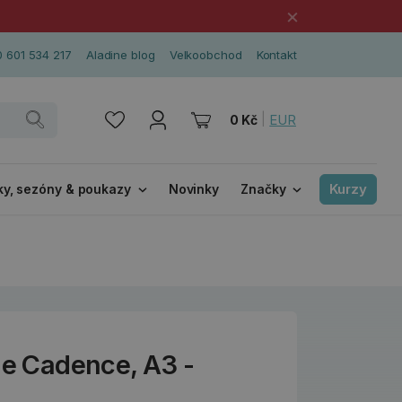
×
 601 534 217
Aladine blog
Velkoobchod
Kontakt
|
EUR
0 Kč
Kurzy
ky, sezóny & poukazy
Novinky
Značky
ie Cadence, A3 -