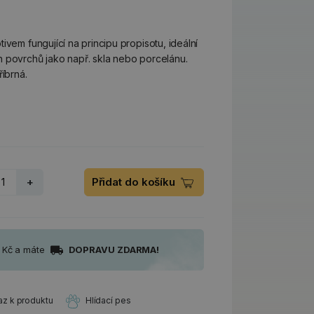
ivem fungující na principu propisotu, ideální
 povrchů jako např. skla nebo porcelánu.
říbrná.
+
Přidat do košíku
0 Kč a máte
DOPRAVU ZDARMA!
az k produktu
Hlídací pes