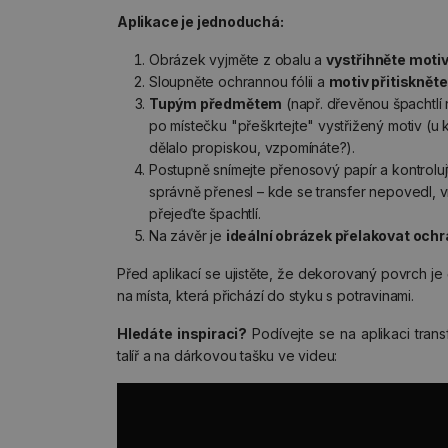
Aplikace je jednoduchá:
Obrázek vyjměte z obalu a
vystřihněte moti
Sloupněte ochrannou fólii a
motiv přitiskněte
Tupým předmětem
(např. dřevěnou špachtlí
po místečku "přeškrtejte" vystřižený motiv (u 
dělalo propiskou, vzpomínáte?).
Postupně snímejte přenosový papír a kontrolu
správně přenesl – kde se transfer nepovedl, vra
přejeďte špachtlí.
Na závěr je
ideální obrázek přelakovat oc
Před aplikací se ujistěte, že dekorovaný povrch je 
na místa, která přichází do styku s potravinami.
Hledáte inspiraci?
Podívejte se na aplikaci trans
talíř a na dárkovou tašku ve videu: