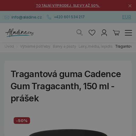
×
TOTÁLNÍ VÝPRODEJ. SLEVY AŽ 50%.
EUR
info@aladine.cz
+420 601 534 217
Úvod
Výtvarné potřeby
Barvy a pasty
Laky, média, lepidla
Tragantová 
Tragantová guma Cadence
Gum Tragacanth, 150 ml -
prášek
-50%