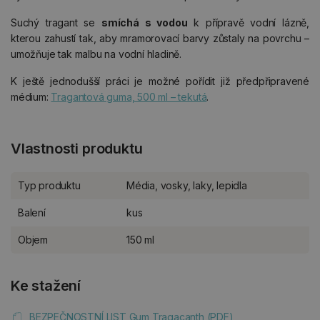
Suchý tragant se
smíchá s vodou
k přípravě vodní lázně,
kterou zahustí tak, aby mramorovací barvy zůstaly na povrchu –
umožňuje tak malbu na vodní hladině.
K ještě jednodušší práci je možné pořídit již předpřipravené
médium:
Tragantová guma, 500 ml – tekutá
.
Vlastnosti produktu
Typ produktu
Média, vosky, laky, lepidla
Balení
kus
Objem
150 ml
Ke stažení
BEZPEČNOSTNÍ LIST Gum Tragacanth (PDF)