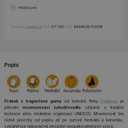
Hlídací pes
Značka:
Cadence
Kód:
GT-150
EAN:
8699036752018
Popis
Prášek z tragantové gumy
od turecké firmy
Cadence
je
přírodní
mramorovací zahušťovadlo
užívané v tradiční
technice ebru chráněné organizací UNESCO. Mramorovat lze
různé povrchy od papíru až po surové hedvábí a keramiku,
vytvářet lze nekonečné množství neopakovatelných vzorů.