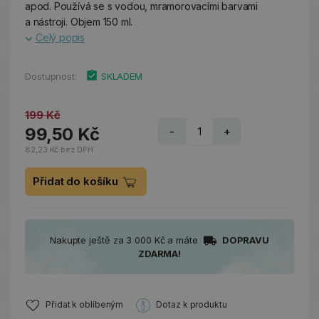
apod. Používá se s vodou, mramorovacími barvami
a nástroji. Objem 150 ml.
Celý popis
Dostupnost:
SKLADEM
199 Kč
99,50 Kč
-
+
82,23 Kč bez DPH
Přidat do košíku
Nakupte ještě za 3 000 Kč a máte
DOPRAVU
ZDARMA!
Přidat k oblíbeným
Dotaz k produktu