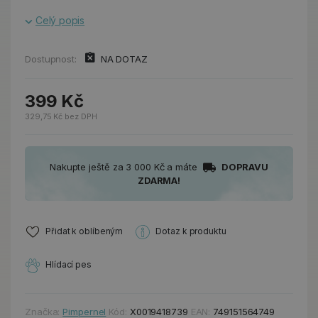
Celý popis
Dostupnost:
NA DOTAZ
399 Kč
329,75 Kč bez DPH
Nakupte ještě za 3 000 Kč a máte
DOPRAVU
ZDARMA!
Přidat k oblíbeným
Dotaz k produktu
Hlídací pes
Značka:
Pimpernel
Kód:
X0019418739
EAN:
749151564749