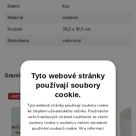
Balení
kus
Materiál
melamin
Rozměr
38,5 x 16,5 cm
Motiv/téma
celoroční
Tyto webové stránky
Související produkty
používají soubory
cookie.
-50%
Tyto webové stránky používají soubory cookie
ke zlepšení uživatelského zážitku. Používáním
našich webových stránek souhlasíte se všemi
soubory cookie v souladu s našimi zásadami
používání souborů cookie.
Více informací