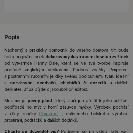
Popis
Nádherný a praktický pomocník do vašeho domova, tím bude
tento originální tácek
dekorovaný ilustracemi lesních zvířátek
od výtvarnice Hanny Dale, která se ve své tvorbě inspiruje
primárně anglickým venkovem. Podnos značky Pimpernel
s postranními rukojeťmi je díky svému podlouhlému tvaru ideální
k
servírování sendvičů, chlebíčků či dezertů
a dalších
delikates, ať už půjde o jakoukoli příležitost.
Melamin je
pevný plast
, který stačí jen přetřít k jeho údržbě,
popřípadě ho mýt v horní zásuvce myčky. Výrobek pochází
z dílny značky
Pimpernel
, oblíbeného britského výrobce
prostírání, podtácků a dalších doplňků.
Chcete se dozvědět víc?
Podívejte se na video, kde vám