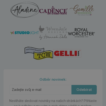
Odběr novinek:
Odebírat
Nestíháte sledovat novinky na našich stránkách?
Přihlaste
se k odběru a my vám o nich dáme vědět e-mailem.