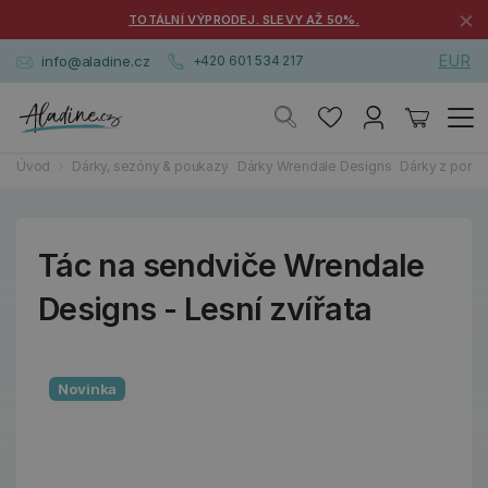
×
TOTÁLNÍ VÝPRODEJ. SLEVY AŽ 50%.
EUR
info@aladine.cz
+420 601 534 217
Úvod
Dárky, sezóny & poukazy
Dárky Wrendale Designs
Dárky z porce
Tác na sendviče Wrendale
Designs - Lesní zvířata
Novinka