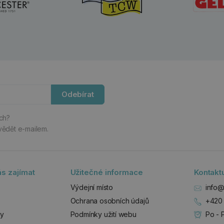
Odebírat
ách?
vědět e-mailem.
s zajímat
Užitečné informace
Kontakt
Výdejní místo
info@
Ochrana osobních údajů
+420 
zy
Podmínky užití webu
Po - 