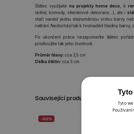
Štětec využijete
na projekty home deco
, k
re
skříně, komody, interiérové dekorace…), ale i
stě
stačí nanést jednu stejnoměrnou vrstvu barvy n
natírání. Nedochází tak k hromadění hladiny barvy, c
Po ukončení práce nezapomeňte štětec pořádně
prodloužíte tak jeho životnost.
Průměr hlavy:
cca 3,5 cm
Délka štětin:
cca 5 cm
Tyto
Související produkty
Tyto we
Používání
-50%
-50
Posl