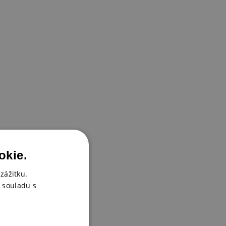
okie.
zážitku.
 souladu s