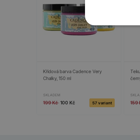
Křídová barva Cadence Very
Teku
Chalky, 150 ml
čern
SKLADEM
SKL
199 Kč
100 Kč
159
57 variant