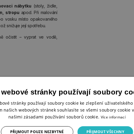
novaci nábytku
(stoly, židle,
n, stropu
apod. Při malování
ebo vosku místo opakovaného
ož snižuje její spotřebu.
 očistit – vyprat ve vodě,
 webové stránky používají soubory co
bové stránky používají soubory cookie ke zlepšení uživatelského 
m našich webových stránek souhlasíte se všemi soubory cookie v
našimi zásadami používání souborů cookie.
Více informací
%
-50%
ední kusy
PŘIJMOUT POUZE NEZBYTNÉ
PŘIJMOUT VŠECHNY