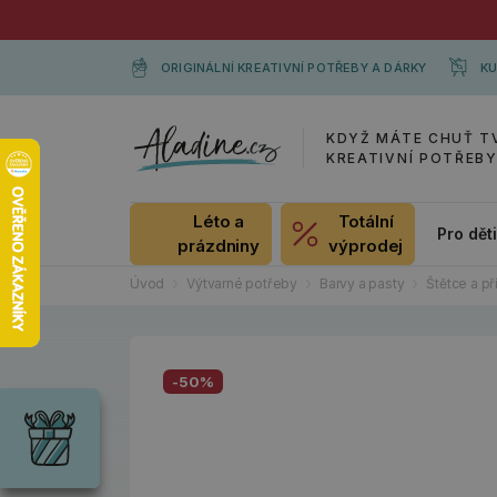
ORIGINÁLNÍ KREATIVNÍ POTŘEBY A DÁRKY
KU
KDYŽ MÁTE CHUŤ T
KREATIVNÍ POTŘEB
Léto a
Totální
Pro dět
prázdniny
výprodej
Úvod
Výtvarné potřeby
Barvy a pasty
Štětce a př
Dárky
-50%
Wrendale
Designs
Chci si vybrat
Radost pro
každou
příležitost