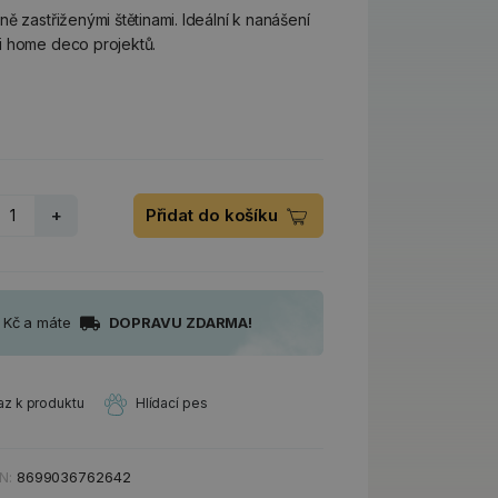
ě zastřiženými štětinami. Ideální k nanášení
i home deco projektů.
+
Přidat do košíku
0 Kč a máte
DOPRAVU ZDARMA!
az k produktu
Hlídací pes
N:
8699036762642