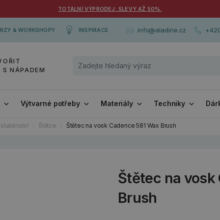
TOTÁLNÍ VÝPRODEJ. SLEVY AŽ 50%.
+420
info@aladine.cz
RZY & WORKSHOPY
INSPIRACE
VOŘIT
Y S NÁPADEM
i
Výtvarné potřeby
Materiály
Techniky
Dár
íslušenství
Štětce
Štětec na vosk Cadence 581 Wax Brush
Štětec na vosk
Brush