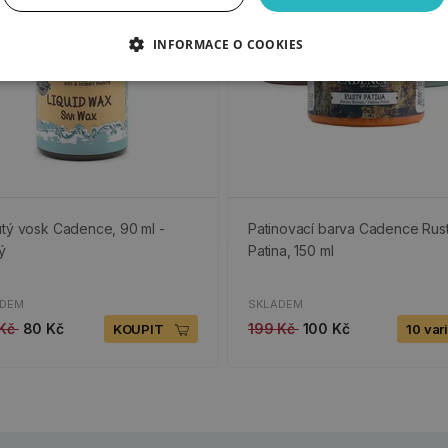
INFORMACE O COOKIES
tý vosk Cadence, 90 ml -
Patinovací barva Cadence Rus
ý
Patina, 150 ml
ADEM
SKLADEM
 Kč
80 Kč
199 Kč
100 Kč
KOUPIT
10 var