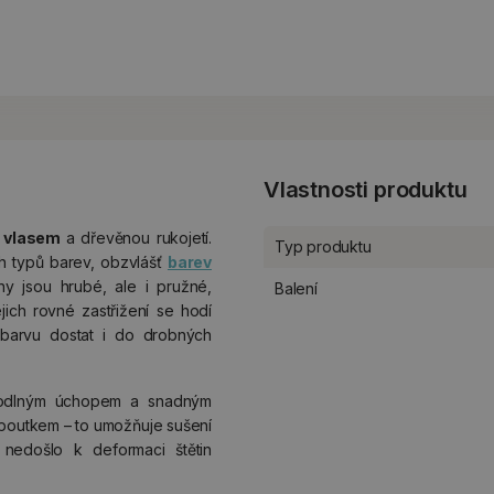
Vlastnosti produktu
m vlasem
a dřevěnou rukojetí.
Typ produktu
ch typů barev, obzvlášť
barev
ny jsou hrubé, ale i pružné,
Balení
jich rovné zastřižení se hodí
 barvu dostat i do drobných
hodlným úchopem a snadným
m poutkem – to umožňuje sušení
 nedošlo k deformaci štětin