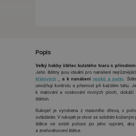
Popis
Velký hobby štětec kulatého tvaru s přírodní
Jeho štětiny jsou ideální pro nanášení nejrůznější
křídových
, a k nanášení
vosků a patin
.
Štěti
umožňují kontrolu a přesnost při každém tahu. Je
k malování a voskování rovných ploch, dokáží
štěrbin.
Rukojeť je vyrobena z masivního dřeva, s po
ovládáním. V rukojeti je otvor se solidním kožený
štětce ve svislé poloze po jeho vyprání, aby
a znehodnocení štětce.