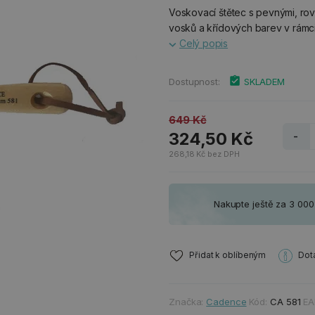
Voskovací štětec s pevnými, rovn
vosků a křídových barev v rámc
Celý popis
Dostupnost:
SKLADEM
649 Kč
324,50 Kč
-
268,18 Kč bez DPH
Nakupte ještě za 3 00
Přidat k oblíbeným
Dot
Značka:
Cadence
Kód:
CA 581
EA