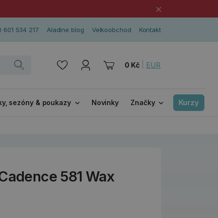
×
 601 534 217
Aladine blog
Velkoobchod
Kontakt
|
EUR
0 Kč
Kurzy
ky, sezóny & poukazy
Novinky
Značky
 Cadence 581 Wax