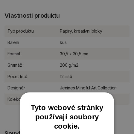
Vlastnosti produktu
Typ produktu
Papíry, kreativní bloky
Balení
kus
Formát
30,5 x 30,5 cm
Gramáž
200 g/m2
Počet listů
12 listů
Designér
Jenines Mindful Art Collection
Kolekce Studio Light
Vintage Christmas
Tyto webové stránky
používají soubory
cookie.
Související produkty