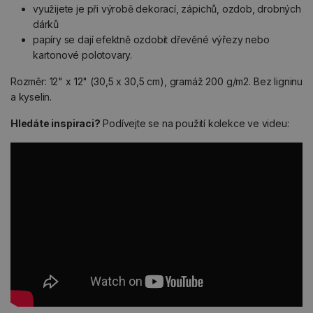
využijete je při výrobě dekorací, zápichů, ozdob, drobných
dárků
papíry se dají efektně ozdobit dřevěné výřezy nebo
kartonové polotovary.
Rozměr: 12" x 12" (30,5 x 30,5 cm), gramáž 200 g/m2. Bez ligninu
a kyselin.
Hledáte inspiraci?
Podívejte se na použití kolekce ve videu: