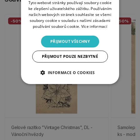
Tyto webové stránky používají soubory cookie
ke zlepšení uživatelského zážitku. Používáním
našich webových stránek souhlasíte se všemi
soubory cookie v souladu s našimi zásadami
-50%
-50%
používání souborů cookie.
Více informací
PŘIJMOUT VŠECHNY
PŘIJMOUT POUZE NEZBYTNÉ
INFORMACE O COOKIES
Gelové razítko "Vintage Christmas", DL -
Samolepicí
Vánoční hvězdy
ks - modré