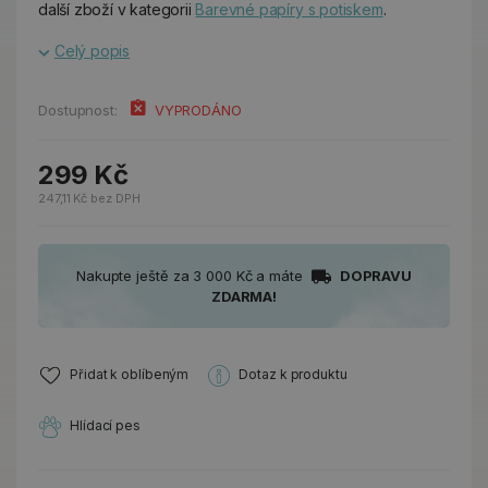
další zboží v kategorii
Barevné papíry s potiskem
.
Celý popis
Dostupnost:
VYPRODÁNO
299 Kč
247,11 Kč bez DPH
Nakupte ještě za 3 000 Kč a máte
DOPRAVU
ZDARMA!
Přidat k oblíbeným
Dotaz k produktu
Hlídací pes