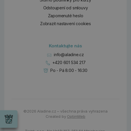
Odstoupení od smlouvy
Zapomenuté heslo
Zobrazit nastavení cookies
Kontaktujte nás
info@aladine.cz
+420 601 534 217
Po - Pá 8:00 - 16:30
Dárky
Wrendale
©2026
Aladine.cz – všechna práva vyhrazena
Designs
Created by
OptimWeb
Chci si vybrat
Radost pro
každou