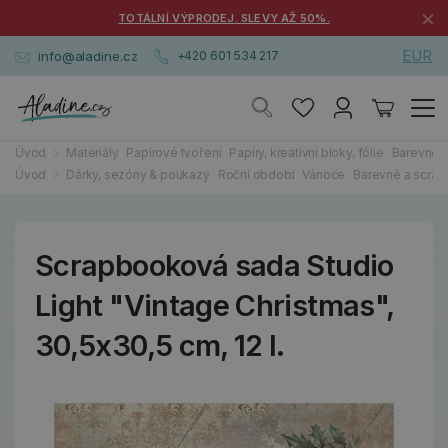
×
TOTÁLNÍ VÝPRODEJ. SLEVY AŽ 50%.
EUR
info@aladine.cz
+420 601 534 217
Úvod
Materiály
Papírové tvoření
Papíry, kreativní bloky, fólie
Barevné 
Úvod
Dárky, sezóny & poukazy
Roční období
Vánoce
Barevné a scra
Scrapbooková sada Studio
Light "Vintage Christmas",
30,5x30,5 cm, 12 l.