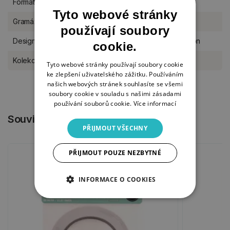
Formát
30,5 x 30,5 cm
Tyto webové stránky
Gramáž
200 g/m2
používají soubory
Designér
Jenines Mindful Art Collection
cookie.
Kolekce Studio Light
Romantic Moments
Tyto webové stránky používají soubory cookie
ke zlepšení uživatelského zážitku. Používáním
našich webových stránek souhlasíte se všemi
soubory cookie v souladu s našimi zásadami
používání souborů cookie.
Více informací
Související produkty
PŘIJMOUT VŠECHNY
PŘIJMOUT POUZE NEZBYTNÉ
INFORMACE O COOKIES