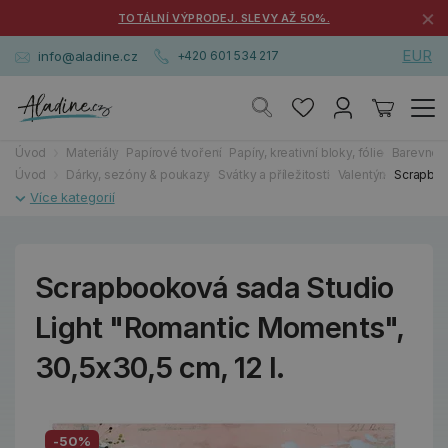
×
TOTÁLNÍ VÝPRODEJ. SLEVY AŽ 50%.
EUR
info@aladine.cz
+420 601 534 217
Úvod
Materiály
Papírové tvoření
Papíry, kreativní bloky, fólie
Barevné 
Úvod
Dárky, sezóny & poukazy
Svátky a příležitosti
Valentýn
Scrapbook
Scrapbooková sada Studio
Light "Romantic Moments",
30,5x30,5 cm, 12 l.
-50%