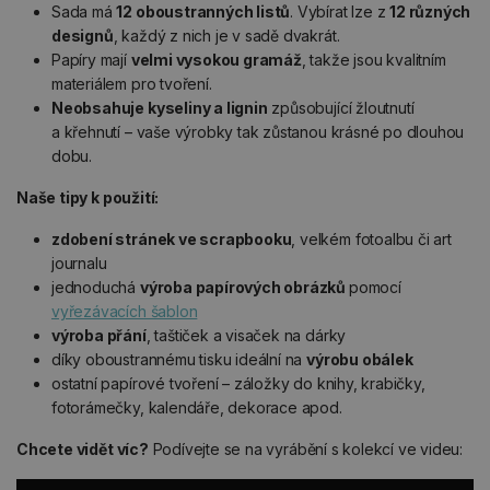
Sada má
12 oboustranných listů
. Vybírat lze z
12 různých
designů
, každý z nich je v sadě dvakrát.
Papíry mají
velmi vysokou gramáž
, takže jsou kvalitním
materiálem pro tvoření.
Neobsahuje kyseliny a lignin
způsobující žloutnutí
a křehnutí – vaše výrobky tak zůstanou krásné po dlouhou
dobu.
Naše tipy k použití:
zdobení stránek ve scrapbooku
, velkém fotoalbu či art
journalu
jednoduchá
výroba papírových obrázků
pomocí
vyřezávacích šablon
výroba přání
, taštiček a visaček na dárky
díky oboustrannému tisku ideální na
výrobu obálek
ostatní papírové tvoření – záložky do knihy, krabičky,
fotorámečky, kalendáře, dekorace apod.
Chcete vidět víc?
Podívejte se na vyrábění s kolekcí ve videu: