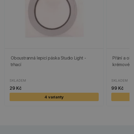
Oboustranná lepicí páska Studio Light -
Přání a obá
trhací
krémové
SKLADEM
SKLADEM
29 Kč
99 Kč
4 varianty