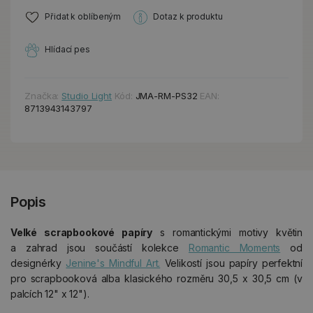
Přidat k oblíbeným
Dotaz k produktu
Hlídací pes
Značka:
Studio Light
Kód:
JMA-RM-PS32
EAN:
8713943143797
Popis
Velké scrapbookové papíry
s romantickými motivy květin
a zahrad jsou součástí kolekce
Romantic Moments
od
designérky
Jenine's Mindful Art.
Velikostí jsou papíry perfektní
pro scrapbooková alba klasického rozměru 30,5 x 30,5 cm (v
palcích 12" x 12").