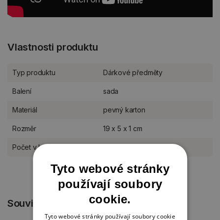
Vlastnosti produktu
Typ produktu
Dárkové předměty
Balení
sada
Materiál
pevný karton
Rozměr
19 x 5 x 1 cm
Počet v balení
2 ks
Tyto webové stránky
používají soubory
cookie.
Související produkty
Tyto webové stránky používají soubory cookie