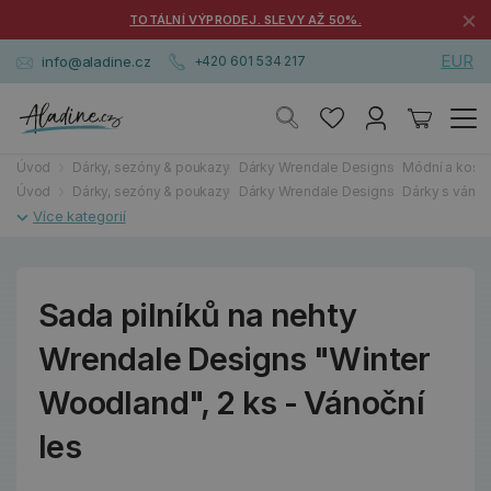
×
TOTÁLNÍ VÝPRODEJ. SLEVY AŽ 50%.
EUR
info@aladine.cz
+420 601 534 217
Úvod
Dárky, sezóny & poukazy
Dárky Wrendale Designs
Módní a kosm
Úvod
Dárky, sezóny & poukazy
Dárky Wrendale Designs
Dárky s váno
Sada pilníků na nehty
Wrendale Designs "Winter
Woodland", 2 ks - Vánoční
les