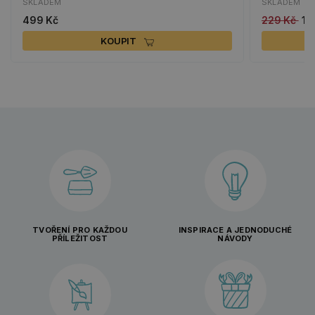
SKLADEM
SKLADEM
499 Kč
229 Kč
11
KOUPIT
TVOŘENÍ PRO KAŽDOU
INSPIRACE A JEDNODUCHÉ
PŘÍLEŽITOST
NÁVODY