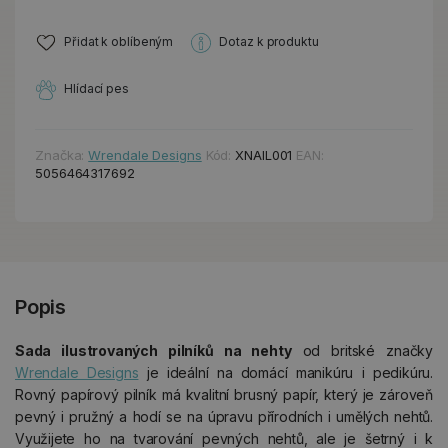
Přidat k oblíbeným
Dotaz k produktu
Hlídací pes
Značka:
Wrendale Designs
Kód:
XNAIL001
EAN:
5056464317692
Popis
Sada ilustrovaných pilníků na nehty
od britské značky
Wrendale Designs
je ideální na domácí manikúru i pedikúru.
Rovný papírový pilník má kvalitní brusný papír, který je zároveň
pevný i pružný a hodí se na úpravu přírodních i umělých nehtů.
Využijete ho na tvarování pevných nehtů, ale je šetrný i k