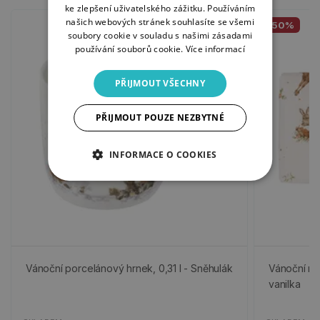
ke zlepšení uživatelského zážitku. Používáním
našich webových stránek souhlasíte se všemi
-50%
soubory cookie v souladu s našimi zásadami
používání souborů cookie.
Více informací
PŘIJMOUT VŠECHNY
PŘIJMOUT POUZE NEZBYTNÉ
INFORMACE O COOKIES
Vánoční porcelánový hrnek, 0,31 l - Sněhulák
Vánoční mý
vanilka