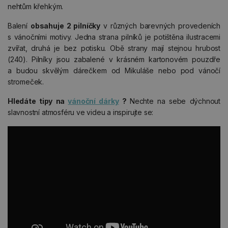
nehtům křehkým.
Balení
obsahuje 2 pilníčky
v různých barevných provedeních
s vánočními motivy. Jedna strana pilníků je potištěna ilustracemi
zvířat, druhá je bez potisku. Obě strany mají stejnou hrubost
(240). Pilníky jsou zabalené v krásném kartonovém pouzdře
a budou skvělým dárečkem od Mikuláše nebo pod vánočí
stromeček.
Hledáte tipy na
vánoční dárky
?
Nechte na sebe dýchnout
slavnostní atmosféru ve videu a inspirujte se: