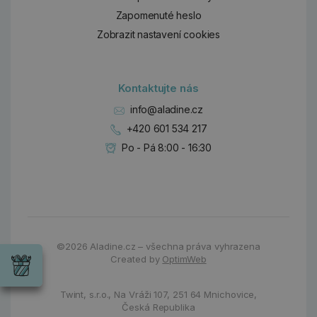
Zapomenuté heslo
Zobrazit nastavení cookies
Kontaktujte nás
info@aladine.cz
+420 601 534 217
Po - Pá 8:00 - 16:30
Dárky
Wrendale
©2026
Aladine.cz – všechna práva vyhrazena
Designs
Created by
OptimWeb
Chci si vybrat
Radost pro
každou
Twint, s.r.o.,
Na Vráži 107
,
251 64 Mnichovice,
příležitost
Česká Republika