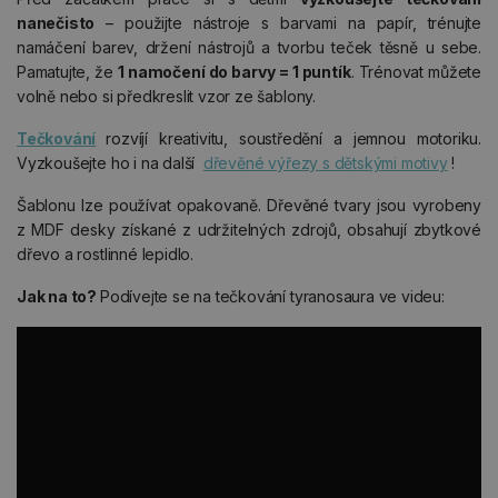
nanečisto
– použijte nástroje s barvami na papír, trénujte
namáčení barev, držení nástrojů a tvorbu teček těsně u sebe.
Pamatujte, že
1 namočení do barvy = 1 puntík
. Trénovat můžete
volně nebo si předkreslit vzor ze šablony.
Tečkování
rozvíjí kreativitu, soustředění a jemnou motoriku.
Vyzkoušejte ho i na další
dřevěné výřezy s dětskými motivy
!
Šablonu lze používat opakovaně. Dřevěné tvary jsou vyrobeny
z MDF desky získané z udržitelných zdrojů, obsahují zbytkové
dřevo a rostlinné lepidlo.
Jak na to?
Podívejte se na tečkování tyranosaura ve videu: