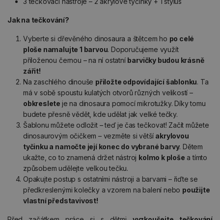
3 tečkovací nástroje – 2 akrylové tyčinky + 1 stylus
Jak na tečkování?
Vyberte si dřevěného dinosaura a štětcem ho
po celé
ploše namalujte 1 barvou
. Doporučujeme využít
přiloženou černou – na ní ostatní
barvičky budou krásně
zářit!
Na zaschlého dinouše
přiložte odpovídající šablonku
. Ta
má v sobě spoustu kulatých otvorů různých velikostí –
obkreslete
je na dinosaura pomocí mikrotužky. Díky tomu
budete přesně vědět, kde udělat jak velké tečky.
Šablonu můžete odložit – teď je
čas tečkovat! Začít můžete
dinosaurovým očičkem – vezměte si větší
akrylovou
tyčinku a namočte její konec do vybrané barvy
. Dětem
ukažte, co to znamená držet nástroj
kolmo k ploše
a tímto
způsobem udělejte velkou tečku.
Opakujte postup s ostatními nástroji a barvami – řiďte se
předkreslenými kolečky a vzorem na balení nebo
použijte
vlastní představivost!
Před začátkem práce si s dětmi
vyzkoušejte tečkování