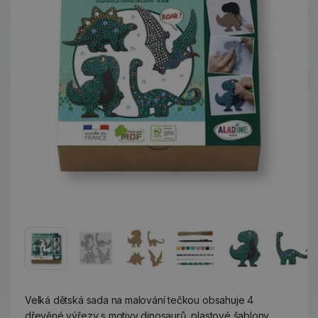
Velká dětská sada na malování tečkou obsahuje 4
dřevěné výřezy s motivy dinosaurů, plastové šablony,