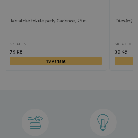
Metalické tekuté perly Cadence, 25 ml
Dřevěný vý
SKLADEM
SKLADEM
79 Kč
39 Kč
13 variant