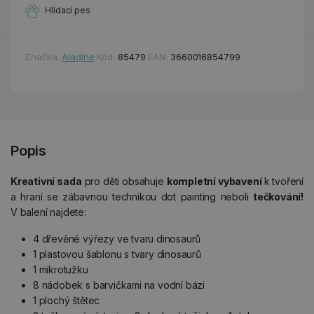
Hlídací pes
Značka:
Aladine
Kód:
85479
EAN:
3660016854799
Popis
Kreativní sada
pro děti obsahuje
kompletní vybavení
k tvoření
a hraní se zábavnou technikou dot painting neboli
tečkování!
V balení najdete:
4 dřevěné výřezy ve tvaru dinosaurů
1 plastovou šablonu s tvary dinosaurů
1 mikrotužku
8 nádobek s barvičkami na vodní bázi
1 plochý štětec