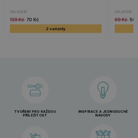
SKLADEM
SKLADEM
139 Kč
70 Kč
99 Kč
50 
2 varianty
TVOŘENÍ PRO KAŽDOU
INSPIRACE A JEDNODUCHÉ
PŘÍLEŽITOST
NÁVODY