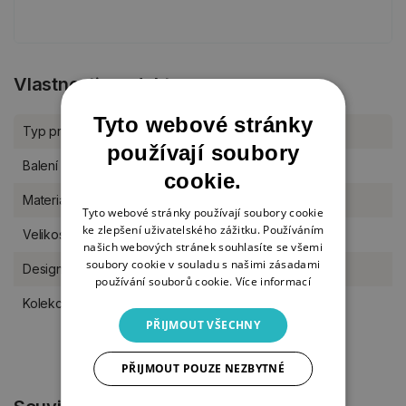
Vlastnosti produktu
Tyto webové stránky
Typ produktu
Šablony
používají soubory
Balení
kus
cookie.
Materiál
plast
Tyto webové stránky používají soubory cookie
ke zlepšení uživatelského zážitku. Používáním
Velikost šablony
A5
našich webových stránek souhlasíte se všemi
soubory cookie v souladu s našimi zásadami
Designér
Studio Light
používání souborů cookie.
Více informací
Kolekce Studio Light
Essentials
PŘIJMOUT VŠECHNY
PŘIJMOUT POUZE NEZBYTNÉ