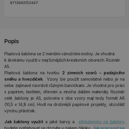
8713943152447
Popis
Plastová šablona se 2 menšími vánočními motivy. Je vhodná
k širokému využití v nejrůznějších kreativních oborech. Rozměr
A5.
Plastová šablona na tvorbu
2 zimních vzorů – padajícího
sněhu a hvezdiček
. Vzory lze použít samostatně nebo je na
sebe zajímavě navrstvit různými barvičkami. Je vhodná pro práci
s papírem, textilem, dřevem a mnoha dalšími materiály. Rozměr
celé šablony je A5, polovina s oba vzory mají tedy formát A6
(10,5 x 14,8 cm). Hodí na drobnější papírové projekty, obzvlášť
výrobu přáníček.
Jak šablony
využít
a jaké barvy a
příslušenství na šablony
budete potřebovat se dozvíte v našem článku
Jak pracovat se