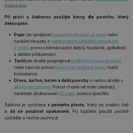
šablonami
.
Při práci s šablonou použijte barvy dle povrchu, který
dekorujete:
Papír
lze sprejovat
barevnými inkousty ve spreji
nebo
nanášet inkousty z
razítkovacích polštářků reagujících
s vodou
pomocí blendovacích štětců, houbiček, aplikátorů
a dalšího příslušenství.
Textil
jde skvěle posprejovat
textilními barvami ve spreji
nebo tupovat pomocí
klasických textilních barev
hustší
konzistence.
Dřevo, karton, beton a další povrchy
si vedou skvěle s
akrylovými barvami
. Pokud chcete mít motiv plastický,
nanášejte strukturovací
3D pasty
pomocí špachtle.
Šablona je vyrobena
z pevného plastu
, který se snadno čistí
a
dá se používat opakovaně.
Po každém použití pečlivě
vyčistěte a nechte uschnout.