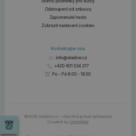
Storno podmínky pro kurzy
Odstoupení od smlouvy
Zapomenuté heslo
Zobrazit nastavení cookies
Kontaktujte nás
info@aladine.cz
+420 601 534 217
Po - Pá 8:00 - 16:30
Dárky
©2026
Aladine.cz – všechna práva vyhrazena
Wrendale
Created by
OptimWeb
Designs
Chci si vybrat
Radost pro
každou